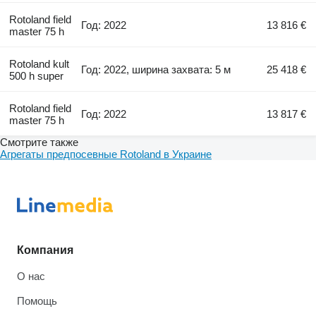
Rotoland field
Год: 2022
13 816 €
master 75 h
Rotoland kult
Год: 2022, ширина захвата: 5 м
25 418 €
500 h super
Rotoland field
Год: 2022
13 817 €
master 75 h
Смотрите также
Агрегаты предпосевные Rotoland в Украине
Компания
О нас
Помощь