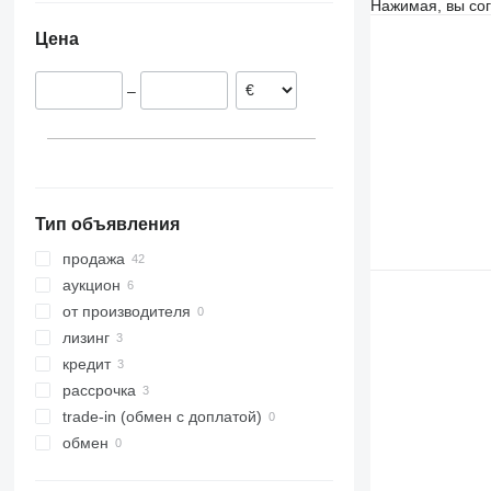
Нажимая, вы со
Норвегия
Цена
Литва
Латвия
–
Швеция
Нидерланды
Дания
показать все
Тип объявления
продажа
аукцион
от производителя
лизинг
кредит
рассрочка
trade-in (обмен с доплатой)
обмен