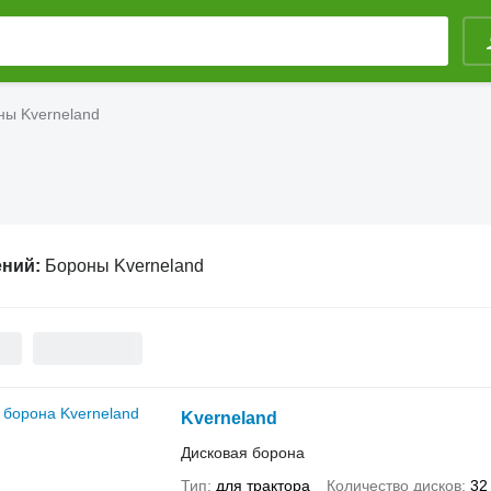
ны Kverneland
ений:
Бороны Kverneland
Kverneland
Дисковая борона
Тип
для трактора
Количество дисков
32