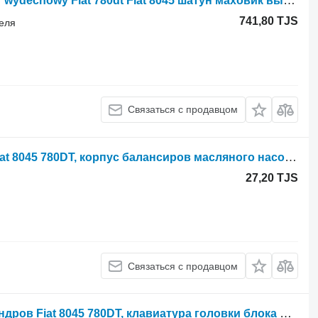
Korbowód koło zamachowe , kolektor wydechowy Fiat 780dt Fiat 8045 шатун маховик выпускной коллектор для трактора колесного Massey Ferguson Fiat 780dt 8045
741,80 TJS
теля
Связаться с продавцом
Двигатель Fiat Топливный насос Fiat 8045 780DT, корпус балансиров масляного насоса для Case IH
27,20 TJS
Связаться с продавцом
Двигатель Fiat Головка блока цилиндров Fiat 8045 780DT, клавиатура головки блока цилиндров, ремень ГРМ. для Case IH