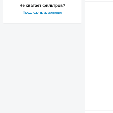
3800
Не хватает фильтров?
4040
Предложить изменение
4055
5820
6090
6100
6105
6115
6120
6125 M
6125 R
6130
6135
6140
6145
6150 M
6155
6170
6175