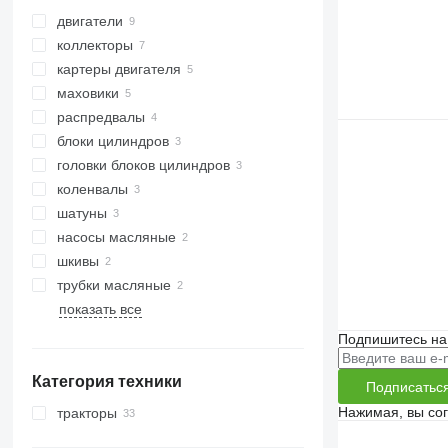
двигатели
коллекторы
картеры двигателя
маховики
распредвалы
блоки цилиндров
головки блоков цилиндров
коленвалы
шатуны
насосы масляные
шкивы
трубки масляные
показать все
Подпишитесь на
Категория техники
Подписатьс
Нажимая, вы со
тракторы
минитракторы