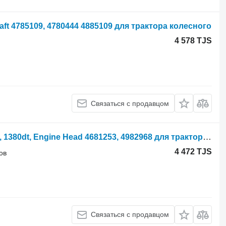
aft 4785109, 4780444 4885109 для трактора колесного
4 578 TJS
Связаться с продавцом
Головка блока цилиндров Fiat 1380, 1380dt, Engine Head 4681253, 4982968 для трактора колесного 1380
4 472 TJS
ов
Связаться с продавцом