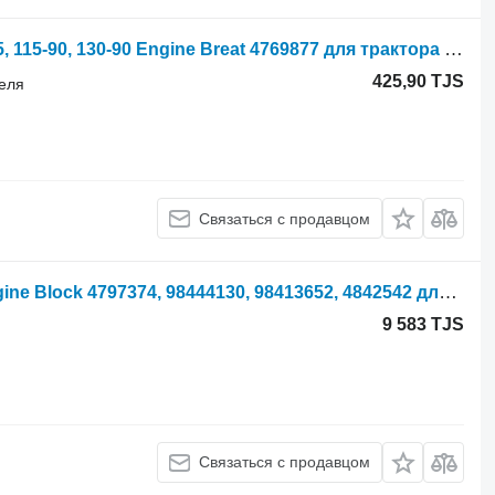
Fiat F, F Dt, 90 Series F130, F140, F115, 115-90, 130-90 Engine Breat 4769877 для трактора колесного
425,90 TJS
теля
Связаться с продавцом
Блок цилиндров Fiat F130, F140 Engine Block 4797374, 98444130, 98413652, 4842542 для трактора колесного
9 583 TJS
Связаться с продавцом