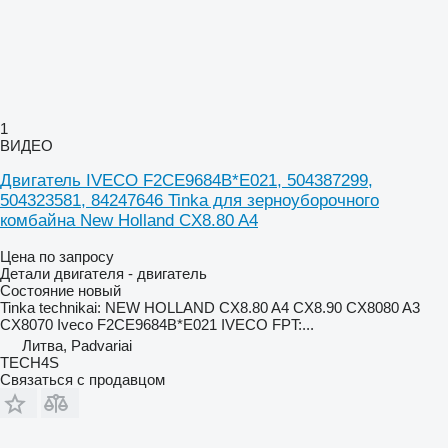
1
ВИДЕО
Двигатель IVECO F2CE9684B*E021, 504387299,
504323581, 84247646 Tinka для зерноуборочного
комбайна New Holland CX8.80 A4
Цена по запросу
Детали двигателя - двигатель
Состояние
новый
Tinka technikai: NEW HOLLAND CX8.80 A4 CX8.90 CX8080 A3
CX8070 Iveco F2CE9684B*E021 IVECO FPT:...
Литва, Padvariai
TECH4S
Связаться с продавцом