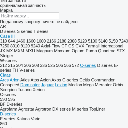
Тип запчасти
оригинальная запчасть
Марка
По данному запросу ничего не найдено
AR
D series
S series
T series
Case IH
310
844
1460
1660
1680
2166
2188
2388
5120
5130
5140
5150
7240
7250
8010
9120
9240
Axial-Flow
CF
CS
CVX
Farmall
International
JX
MX
MXM
MXU
Magnum
Maxxum
Optum
Puma
Quadtrac
STX
Steiger
W-series
212
215
304
306
308
336
525
906
966
972
C-series
D series
E-
series
TH
V-series
Claas
Ares
Arion
Atles
Atos
Axion
Axos
C-series
Celtis
Commandor
Conspeed
Dominator
Jaguar
Lexion
Medion
Mega
Mercator
Orbis
Scorpion
Tucano
Xerion
C-series
990
995
BF
D-series
Agrofarm
Agrostar
Agrotron
DX series
M series
TopLiner
D-series
F-series
Katana
Vario
860