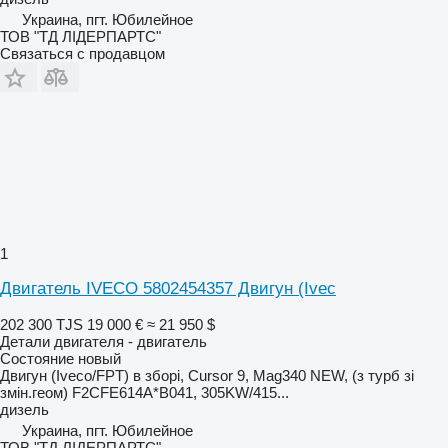
Украина, пгт. Юбилейное
ТОВ "ТД ЛІДЕРПАРТС"
Связаться с продавцом
1
Двигатель IVECO 5802454357 Двигун (Ivec
202 300 TJS
19 000 €
≈ 21 950 $
Детали двигателя - двигатель
Состояние
новый
Двигун (Iveco/FPT) в зборі, Cursor 9, Mag340 NEW, (з турб зі
змін.геом) F2CFE614A*B041, 305KW/415...
дизель
Украина, пгт. Юбилейное
ТОВ "ТД ЛІДЕРПАРТС"