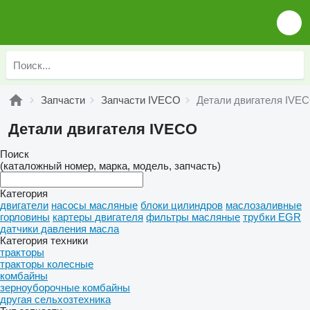
Запчасти
Запчасти IVECO
Детали двигателя IVE
Детали двигателя IVECO
Поиск
(каталожный номер, марка, модель, запчасть)
Категория
двигатели
насосы масляные
блоки цилиндров
маслозаливные
горловины
картеры двигателя
фильтры масляные
трубки EGR
датчики давления масла
Категория техники
тракторы
тракторы колесные
комбайны
зерноуборочные комбайны
другая сельхозтехника