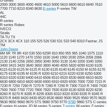
G-series
2000
3000
3600
4000
4600
4610
5000
5610
6600
6610
6640
7610
7700
7710
8210
8340
8630
E-series
F-series
TW
AL
44C
R-series
R-series
Robex
IVECO
Stralis
TA
TU
TX
2CX
3CX
4CX
110
155
525
526
530
531
533
540
8310
Fastrac
JS
TM
John Deere
6M
6R
7R
8R
410
530
550
625R
810
850
955
965
1040
1075
1110
1120
1140
1270
1470
1550
1630
1640
1950
2030
2054
2058
2066
2130
2140
2256
2650
2850
3040
3050
3130
3140
3200
3340
3350
3400
3415
3420
3640
3650
3800
4040
4055
5820
6090
6100
6105
6115
6120
6125 M
6125 R
6130
6135
6140
6145
6150 M
6155
6170
6175
6190
6195 M
6195 R
6200
6210
6215
6220
6230
6250
6300
6310
6320
6330
6400
6410
6506
6510
6520
6530
6600
6610
6620
6630
6800
6810
6820
6830
6900
6910
6920
6930
7000
7200
7215 R
7230 R
7250
7260 R
7270 R
7280 R
7290 R
7300
7310 R
7400
7430
7500
7600
7700
7720
7800
7820
7830
8100
8130
8200
8220
8230
8260 R
8270 R
8285 R
8295
8300
8310
8320
8330
8335 R
8345 R
8370 R
8400
8420
8430
8520
8530
8600
9500
9520
9560
9570
9620
9630
9650
9660
9670 STS
9680
9750
9770
9780
9860 STS
C-series
F-series
H-series
JD
M-series
S-series
T-series
W-series
Z-series