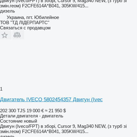
Двигун (Iveco/FPT) в зборі, Cursor 9, Mag340 NEW, (з турб зі
змін.геом) F2CFE614A*B041, 305KW/415...
дизель
Украина, пгт. Юбилейное
ТОВ "ТД ЛІДЕРПАРТС"
Связаться с продавцом
1
Двигатель IVECO 5802454357 Двигун (Ivec
202 300 TJS
19 000 €
≈ 21 950 $
Детали двигателя - двигатель
Состояние
новый
Двигун (Iveco/FPT) в зборі, Cursor 9, Mag340 NEW, (з турб зі
змін.геом) F2CFE614A*B041, 305KW/415...
дизель