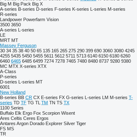
Big M
Big Pack
Big X
A-series
B-series
D-series
F-series
K-series
L-series
M-series
R-series
Landpower
Powerfarm
Vision
3500
3650
A-series
L-series
LE
MRT
MT
Massey Ferguson
30
34
35
38
40
50
65
135
165
265
275
290
399
690
3060
3080
4245
4255
5435
5450
5455
5611
5612
5711
5713
6140
6150
6180
6260
6460
6465
6485
6499
7274
7278
7465
7480
8480
8737
9280
9380
MC
MTX
X-series
XTX
A-Class
P-series
D-series
L-series
MT
6001
New Holland
B-series
BB
CR
CX
E-series
FX
G-series
L-series
LM
M-series
T-
series
TD
TF
TG
TL
TM
TN
TS
TX
1100 Series
Buffalo
Elk
Ergo
Fox
Scorpion
Wisent
Ares
Celtis
Ceres
Ergos
Antares
Argon
Dorado
Explorer
Silver
Tiger
FS
MS
TR