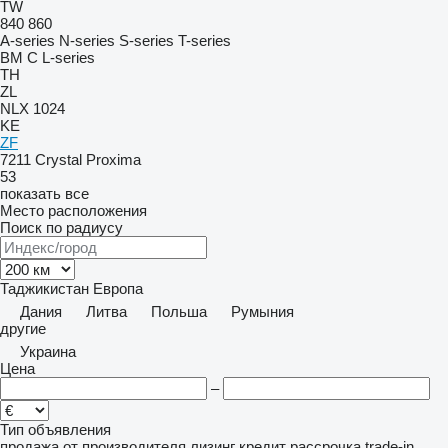
TW
840
860
A-series
N-series
S-series
T-series
BM
C
L-series
TH
ZL
NLX 1024
KE
ZF
7211
Crystal
Proxima
53
показать все
Место расположения
Поиск по радиусу
Таджикистан
Европа
Дания
Литва
Польша
Румыния
другие
Украина
Цена
–
Тип объявления
продажа
от производителя
лизинг
кредит
рассрочка
trade-in