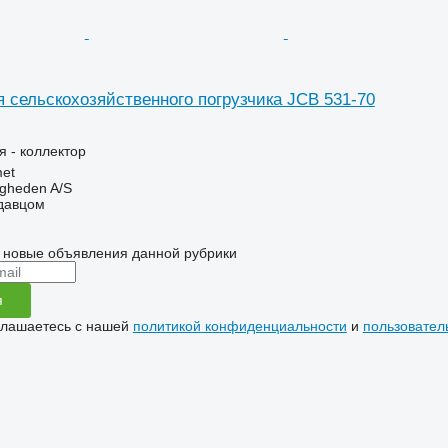
я сельскохозяйственного погрузчика JCB 531-70
я - коллектор
et
ingheden A/S
одавцом
 новые объявления данной рубрики
я
глашаетесь с нашей
политикой конфиденциальности
и
пользовател