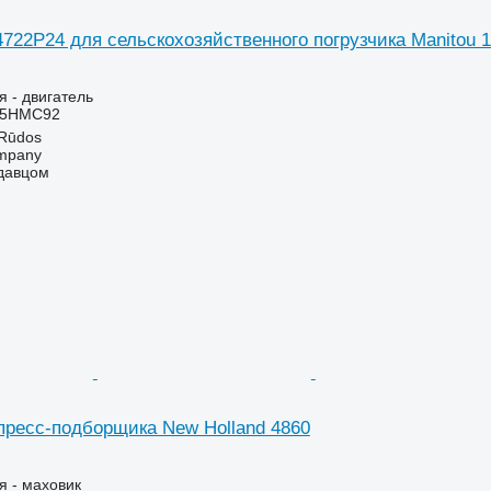
4722P24 для сельскохозяйственного погрузчика Manitou 
я - двигатель
45HMC92
 Rūdos
mpany
одавцом
пресс-подборщика New Holland 4860
я - маховик