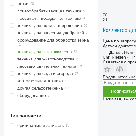
жатки
тракторы гусеничные
хлопкоуборочные комбайны
почвообрабатывающая техника
тракторы колесные
свеклоуборочные комбайны
жатки зерновые
70
посевная и посадочная техника
зерноуборочные комбайны
жатки кукурузные
бороны
21
техника для полива и орошения
кормоуборочные комбайны
рапсовые столы
культиваторы
рассадопосадочные машины
Коллектор дл
техника для внесения удобрений
кукурузоуборочные комбайны
оборудование для обработки зерна
другие комбайны
разбрасыватели минеральных
Цена по запросу
удобрений
Детали двигател
техника для заготовки сена
разбрасыватели жидких
зернометатели
Дания, Hemm
удобрений
Chr. Nielsen - T
техника для животноводства
косилки
Связаться с пр
лесозаготовительная техника
сельскохозяйственные погрузчики
техника для животноводства
техника для сада и огорода
цепные пилы
кормосмесители
Подпишитесь на
картофельная техника
измельчители веток
газонокосилки
бензопилы
самоходные смесители-
кормораздатчики
другая сельхозтехника
трелевочные тракторы
мотоблоки
картофелесажалки
Подписатьс
оборудование
форвардеры
мотокосы
картофелеуборочные комбайны
Нажимая, вы со
харвестеры
мотокультиваторы
оборудование для
сельхозтехники
ручные опрыскиватели
другое оборудование
Тип запчасти
тракторы газонокосилки
оригинальная запчасть