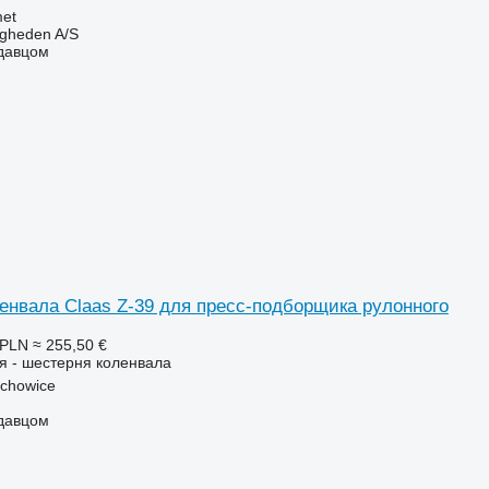
et
ingheden A/S
одавцом
енвала Claas Z-39 для пресс-подборщика рулонного
 PLN
≈ 255,50 €
я - шестерня коленвала
chowice
одавцом