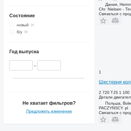
Дания, Hemm
Chr. Nielsen - T
Связаться с пр
Состояние
новый
б/у
Год выпуска
–
1
Шестерня кол
2 720 TJS
1 100
Детали двигател
Не хватает фильтров?
Польша, Bole
PACZYŃSCY. pl
Предложить изменение
Связаться с пр