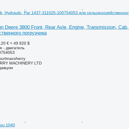
ab, Hydraulic, Par 1437-311025-100754053 для сельскохозяйственног
n Deere 3800 Front, Rear Axle, Engine, Transmission, Cab
ственного погрузчика
120 €
≈ 49 820 $
я - двигатель
0754053
urtmacsherry
RY MACHINERY LTD
одавцом
tou 1040