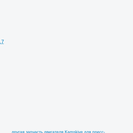
.7
другая запчасть двигателя Kamskive для пресс-