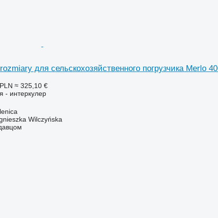
rozmiary для сельскохозяйственного погрузчика Merlo 40
 PLN
≈ 325,10 €
я - интеркулер
enica
gnieszka Wilczyńska
одавцом