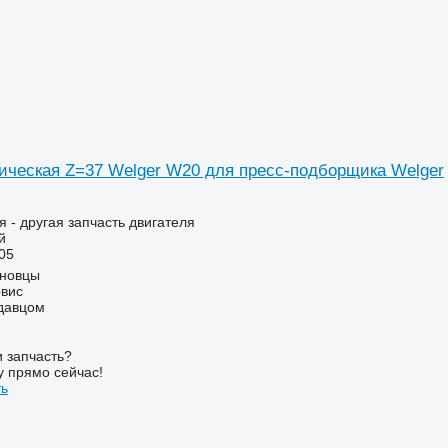
ическая Z=37 Welger W20 для пресс-подборщика Welger
я - другая запчасть двигателя
й
05
рновцы
вис
одавцом
 запчасть?
у прямо сейчас!
ть