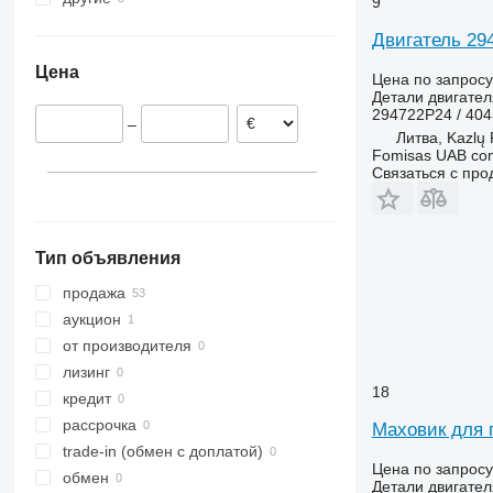
9
Польша
Украина
Двигатель 29
Ирландия
Цена
Литва
Цена по запросу
Детали двигател
Германия
294722P24 / 40
–
Литва, Kazlų
Fomisas UAB co
Связаться с пр
Тип объявления
продажа
аукцион
от производителя
лизинг
18
кредит
рассрочка
Маховик для 
trade-in (обмен с доплатой)
Цена по запросу
обмен
Детали двигател