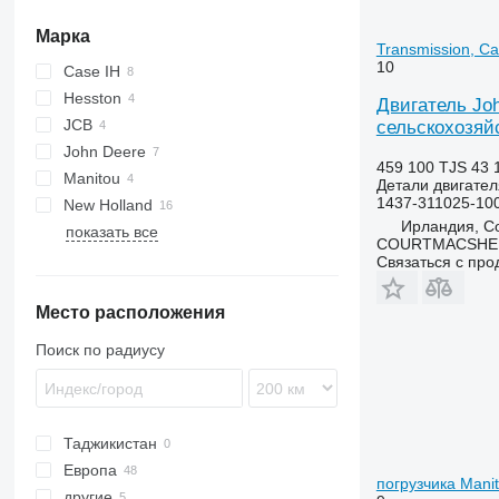
Марка
Transmission, C
10
Case IH
Hesston
W-series
Двигатель Joh
JCB
сельскохозяй
John Deere
531
459 100 TJS
43 
Manitou
3415
Big Pack
Детали двигател
1437-311025-10
New Holland
3420
Ирландия, Co
показать все
3800
BB
TR
COURTMACSHER
LM
Связаться с пр
Место расположения
Поиск по радиусу
Таджикистан
Европа
погрузчика Mani
другие
Дания