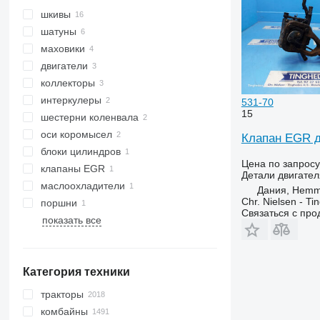
шкивы
шатуны
маховики
двигатели
коллекторы
интеркулеры
531-70
15
шестерни коленвала
оси коромысел
Клапан EGR д
блоки цилиндров
Цена по запросу
клапаны EGR
Детали двигател
маслоохладители
Дания, Hemm
Chr. Nielsen - T
поршни
Связаться с пр
показать все
Категория техники
тракторы
комбайны
минитракторы