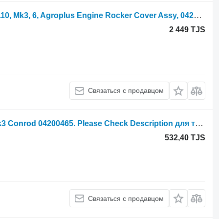
Клапанная крышка Deutz Agrotron 110, Mk3, 6, Agroplus Engine Rocker Cover Assy, 0420623 04206231R для трактора колесного Agroton 110
2 449 TJS
Связаться с продавцом
Поршень Deutz Agrotron 120, 150 Mk3 Conrod 04200465. Please Check Description для трактора колесного
532,40 TJS
Связаться с продавцом