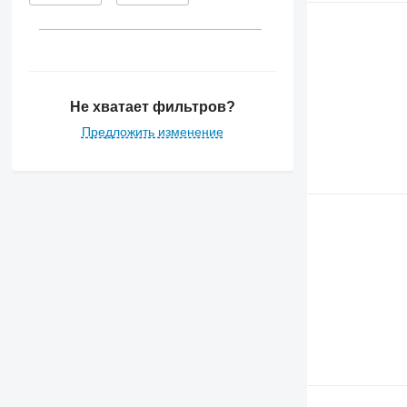
6195 M
6200
6210
6215
6220
Не хватает фильтров?
6230
Предложить изменение
6300
6310
6320
6400
6410
6506
6510
6520
6530
6600
6610
6620
6630