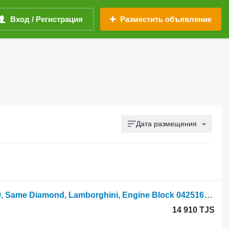
Вход / Регистрация
Разместить объявление
Дата размещения
Блок цилиндров Deutz Agrotron 120, Same Diamond, Lamborghini, Engine Block 04251631RY для трактора колесного
14 910 TJS