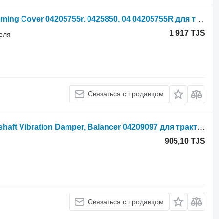
Deutz Agrotron 150.7, 5600, Engine Timing Cover 04205755r, 0425850, 04 04205755R для трактора колесного Agroton 150.7
1 917 TJS
теля
Связаться с продавцом
Шкив Deutz Agrotron 150 Mk3 Crankshaft Vibration Damper, Balancer 04209097 для трактора колесного
905,10 TJS
Связаться с продавцом