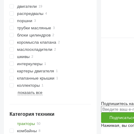
двигатели
распредвалы
поршни
трубки масляные
блоки цилиндров
коромысла клапана
маслоохладители
шкивы
интеркулеры
картеры двигателя
клапанные крышки
коллекторы
показать все
Подпишитесь на
Категория техники
Подписатьс
тракторы
Нажимая, вы со
комбайны
минитракторы