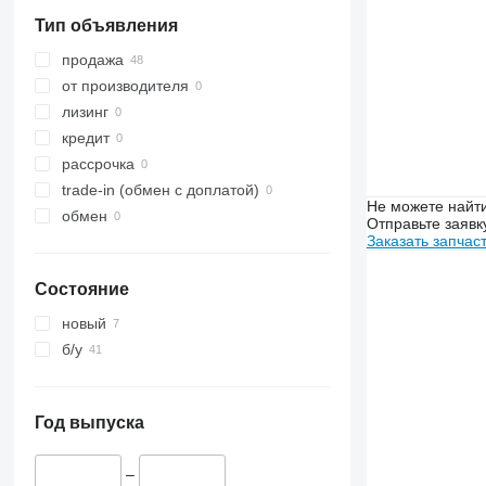
3350
8480
Тип объявления
3400
8737
3420
продажа
3640
от производителя
4040
лизинг
4055
кредит
5820
рассрочка
6090
trade-in (обмен с доплатой)
Не можете найти
6100
обмен
Отправьте заявк
6115
Заказать запчас
6120
Состояние
6130
6135
новый
6140
б/у
6145
6150 M
6155
Год выпуска
6170
6175
–