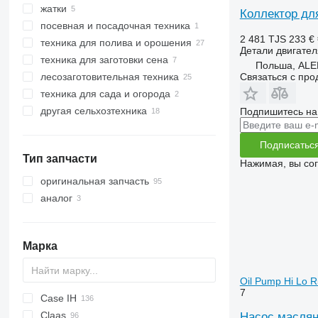
жатки
тракторы гусеничные
хлопкоуборочные комбайны
Коллектор для
посевная и посадочная техника
тракторы колесные
зерноуборочные комбайны
жатки зерновые
2 481 TJS
233 €
техника для полива и орошения
кормоуборочные комбайны
Детали двигател
техника для заготовки сена
другие комбайны
Польша, AL
Связаться с пр
лесозаготовительная техника
косилки
техника для сада и огорода
сельскохозяйственные погрузчики
форвардеры
другая сельхозтехника
харвестеры
тракторы газонокосилки
Подпишитесь на
Подписатьс
Тип запчасти
Нажимая, вы со
оригинальная запчасть
аналог
Марка
Oil Pump Hi Lo R
7
Case IH
S series
Claas
T series
310
C-series
Насос масляны