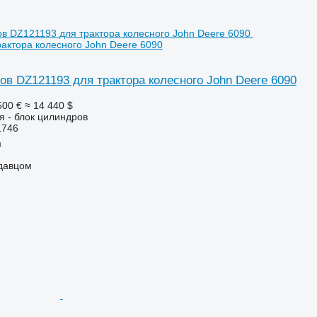
актора колесного John Deere 6090
ов DZ121193 для трактора колесного John Deere 6090
500 €
≈ 14 440 $
я - блок цилиндров
1746
a
одавцом