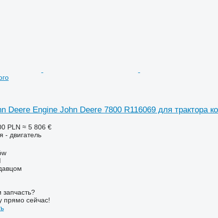
ого
n Deere Engine John Deere 7800 R116069 для трактора к
00 PLN
≈ 5 806 €
я - двигатель
ów
M
одавцом
 запчасть?
у прямо сейчас!
ть