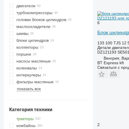
двигатели
турбокомпрессоры
DZ121193 для тр
головки блоков цилиндров
6
маслоохладители
Блок цилиндр
шкивы
блоки цилиндров
133 100 TJS
12 
коллекторы
Детали двигател
DZ121193 SE50
поршни
Венгрия, Baj
насосы масляные
BT Express kft
Связаться с пр
коленвалы
интеркулеры
фильтры масляные
показать все
Категория техники
тракторы
2
комбайны
минитракторы