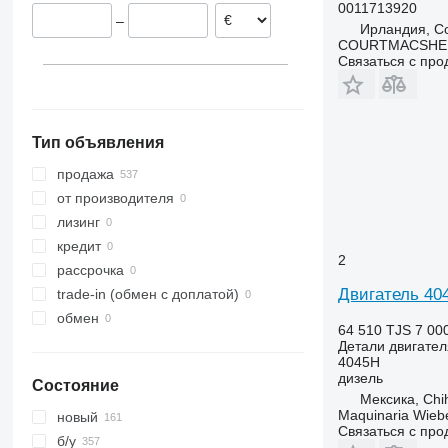
Литва
TW
2650
6260
0011713920
–
Латвия
2850
6460
Ирландия, Co
COURTMACSHER
Румыния
3040
6465
Связаться с пр
Португалия
3130
6485
показать все
3140
7465
3200
7480
Тип объявления
3340
8480
3350
8737
продажа
3400
от производителя
3420
лизинг
3640
кредит
2
4040
рассрочка
4055
Двигатель 404
trade-in (обмен с доплатой)
5820
обмен
64 510 TJS
7 00
6090
Детали двигател
4045H
6100
6090 M
дизель
Состояние
6115
6090 RC
6100 M
6090 MC
Мексика, Chi
6120
6100 RC
Maquinaria Wieb
новый
Связаться с пр
6130
6120 M
б/у