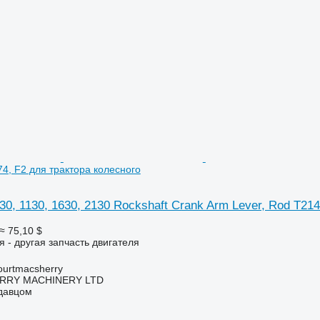
74, F2 для трактора колесного
30, 1130, 1630, 2130 Rockshaft Crank Arm Lever, Rod T21
≈ 75,10 $
я - другая запчасть двигателя
urtmacsherry
RY MACHINERY LTD
одавцом