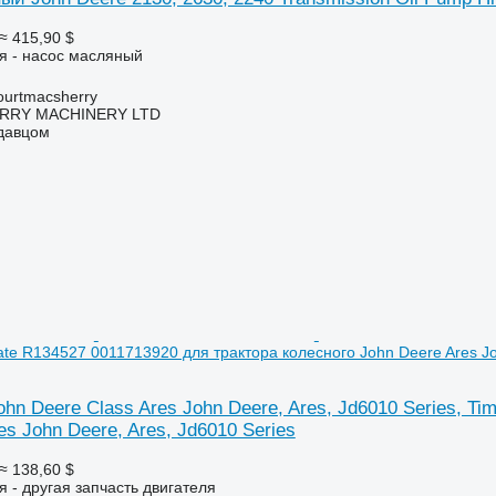
≈ 415,90 $
я - насос масляный
urtmacsherry
RY MACHINERY LTD
одавцом
late R134527 0011713920 для трактора колесного John Deere Ares Jo
John Deere Class Ares John Deere, Ares, Jd6010 Series, T
es John Deere, Ares, Jd6010 Series
≈ 138,60 $
я - другая запчасть двигателя