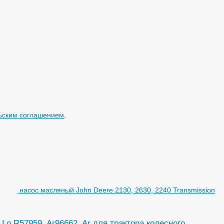
ьским соглашением
.
насос масляный John Deere 2130, 2630, 2240 Transmission
 Lo R57959, Ar96662, Ar для трактора колесного