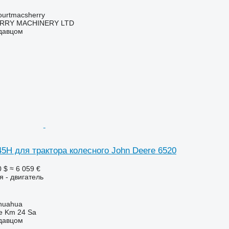
urtmacsherry
RY MACHINERY LTD
одавцом
5H для трактора колесного John Deere 6520
0 $
≈ 6 059 €
я - двигатель
huahua
e Km 24 Sa
одавцом