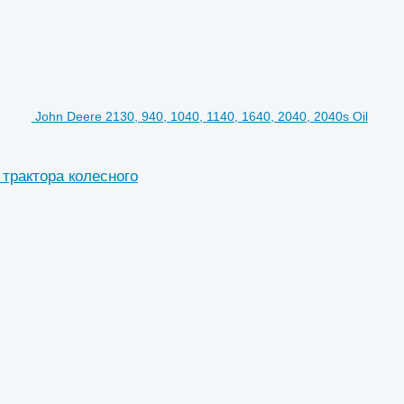
John Deere 2130, 940, 1040, 1140, 1640, 2040, 2040s Oil
я трактора колесного