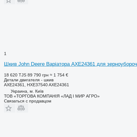
1
Шкив John Deere Варіатора AXE24361 для зерноубороч
18 620 TJS
89 790 грн
≈ 1 754 €
Детали двигателя - шкив
AXE24361, HXE37540 AXE24361
Украина, м. Київ
ТОВ «ТОРГОВА КОМПАНІЯ «ЛАД І МИР АГРО»
Связаться с продавцом