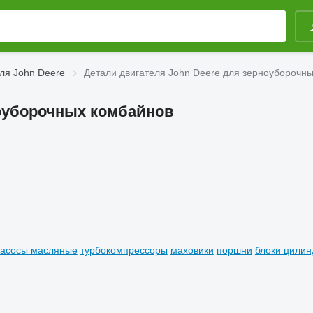
ля John Deere
Детали двигателя John Deere для зерноуборочн
ноуборочных комбайнов
асосы масляные
турбокомпрессоры
маховики
поршни
блоки цилин