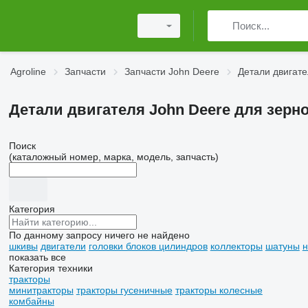
Agroline
Запчасти
Запчасти John Deere
Детали двигате
Детали двигателя John Deere для зер
Поиск
(каталожный номер, марка, модель, запчасть)
Категория
По данному запросу ничего не найдено
шкивы
двигатели
головки блоков цилиндров
коллекторы
шатуны
н
показать все
Категория техники
тракторы
минитракторы
тракторы гусеничные
тракторы колесные
комбайны