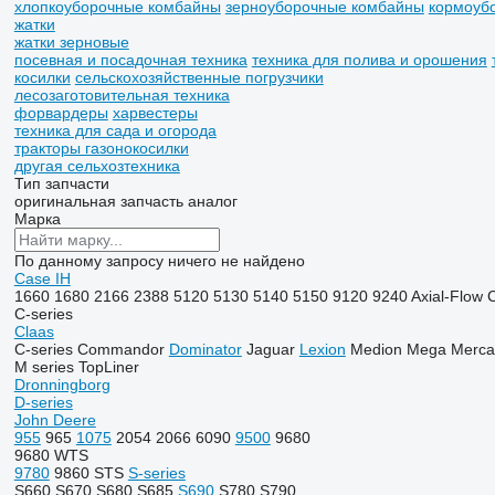
хлопкоуборочные комбайны
зерноуборочные комбайны
кормоуб
жатки
жатки зерновые
посевная и посадочная техника
техника для полива и орошения
косилки
сельскохозяйственные погрузчики
лесозаготовительная техника
форвардеры
харвестеры
техника для сада и огорода
тракторы газонокосилки
другая сельхозтехника
Тип запчасти
оригинальная запчасть
аналог
Марка
По данному запросу ничего не найдено
Case IH
1660
1680
2166
2388
5120
5130
5140
5150
9120
9240
Axial-Flow
C-series
Claas
C-series
Commandor
Dominator
Jaguar
Lexion
Medion
Mega
Merca
M series
TopLiner
Dronningborg
D-series
John Deere
955
965
1075
2054
2066
6090
9500
9680
9680 WTS
9780
9860 STS
S-series
S660
S670
S680
S685
S690
S780
S790