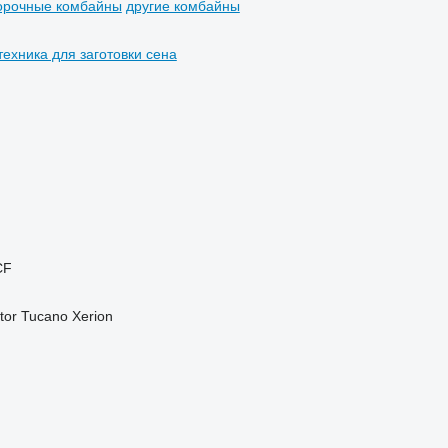
орочные комбайны
другие комбайны
техника для заготовки сена
CF
tor
Tucano
Xerion