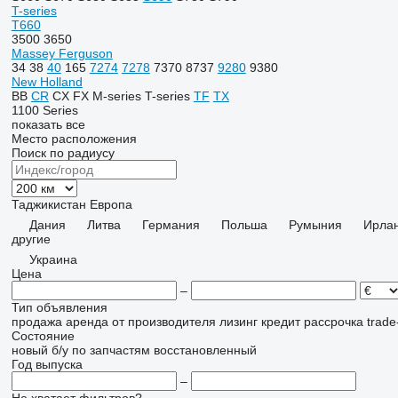
T-series
T660
3500
3650
Massey Ferguson
34
38
40
165
7274
7278
7370
8737
9280
9380
New Holland
BB
CR
CX
FX
M-series
T-series
TF
TX
1100 Series
показать все
Место расположения
Поиск по радиусу
Таджикистан
Европа
Дания
Литва
Германия
Польша
Румыния
Ирла
другие
Украина
Цена
–
Тип объявления
продажа
аренда
от производителя
лизинг
кредит
рассрочка
trade
Состояние
новый
б/у
по запчастям
восстановленный
Год выпуска
–