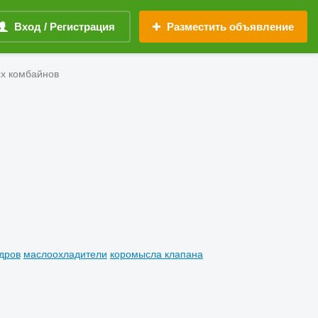
Вход / Регистрация
Разместить объявление
ых комбайнов
дров
маслоохладители
коромысла клапана