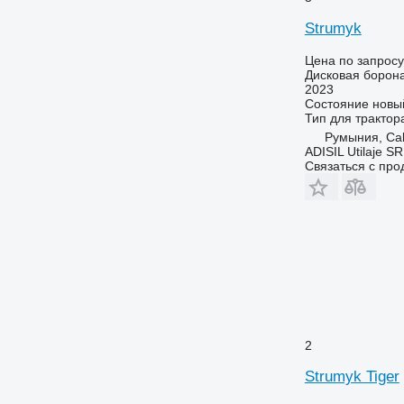
Strumyk
Цена по запросу
Дисковая борон
2023
Состояние
новы
Тип
для трактор
Румыния, Cal
ADISIL Utilaje S
Связаться с пр
2
Strumyk Tiger