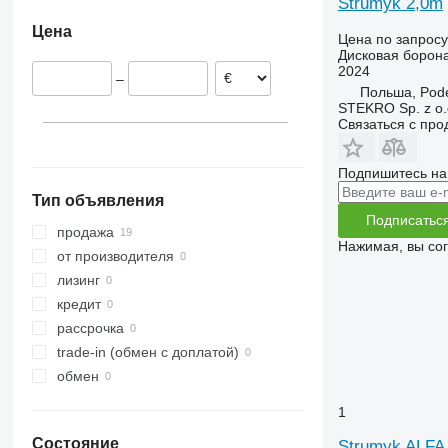
Strumyk 2,0m
Румыния
Цена
Цена по запросу
Дисковая борон
2024
–
Польша, Pod
STEKRO Sp. z o.o
Связаться с пр
Подпишитесь на
Тип объявления
Подписатьс
продажа
Нажимая, вы со
от производителя
лизинг
кредит
рассрочка
trade-in (обмен с доплатой)
обмен
1
Состояние
Strumyk ALFA