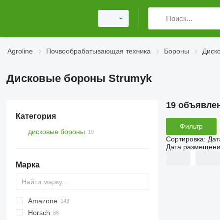
Agroline
Почвообрабатывающая техника
Бороны
Диск
Дисковые бороны Strumyk
19 объявле
Категория
Фильтр
дисковые бороны
Сортировка
:
Дат
Дата размещен
Марка
Amazone
Disc-O-Mulch
Jaguar
AT30
8
Horsch
Maximulch
BT
10
Catros
1-Series
Swifter
U-series
310
Disco
Powerchain
Twister
KSE
UFO
Super Maxx