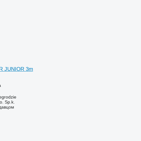
ER JUNIOR 3m
а
egrodzie
. Sp.k.
одавцом