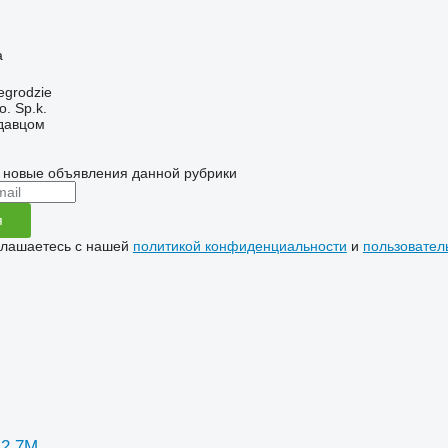
а
egrodzie
. Sp.k.
одавцом
 новые объявления данной рубрики
я
глашаетесь с нашей
политикой конфиденциальности
и
пользовател
 2,7M