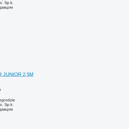
. Sp.k.
одавцом
R JUNIOR 2,5M
а
egrodzie
. Sp.k.
одавцом