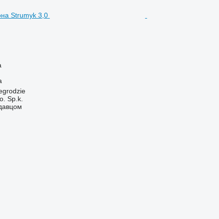
а
а
egrodzie
. Sp.k.
одавцом