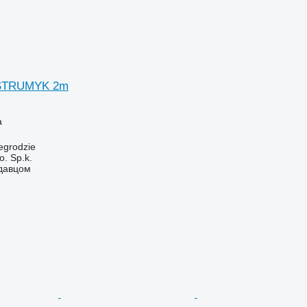
 STRUMYK 2m
а
egrodzie
. Sp.k.
одавцом