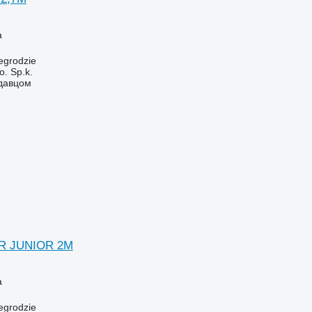
а
egrodzie
. Sp.k.
одавцом
ER JUNIOR 2M
а
egrodzie