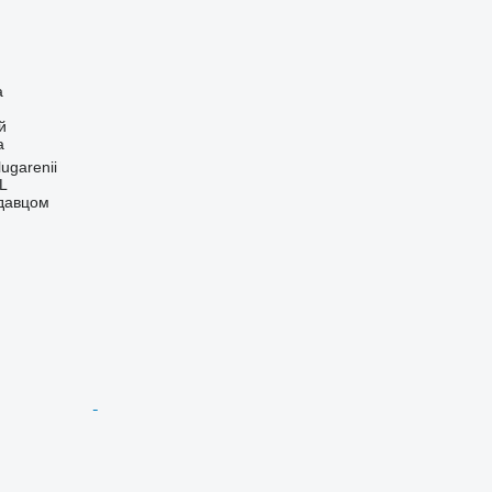
а
й
а
ugarenii
RL
одавцом