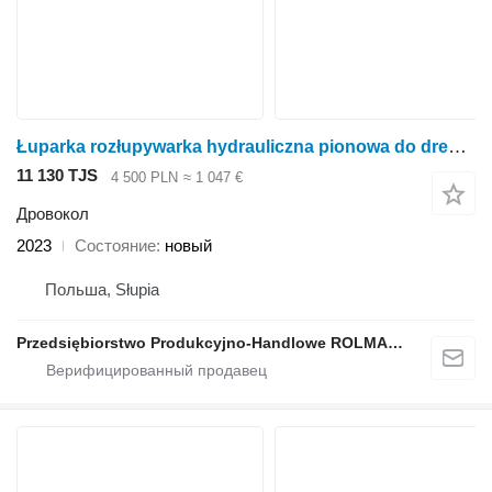
Łuparka rozłupywarka hydrauliczna pionowa do drewna drzewa
11 130 TJS
4 500 PLN
≈ 1 047 €
Дровокол
2023
Состояние
новый
Польша, Słupia
Przedsiębiorstwo Produkcyjno-Handlowe ROLMAPOL Marcin Dziekan