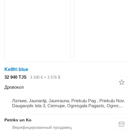
Kellfri blue
32 940 TJS
3 100 €
≈ 3 576 $
Дровокол
Латвия, Jaunarāji, Jaunrauna, Priekuļu Pag , Priekuļu Nov.
Daugavpils Iela 3, Ciemupe, Ogresgala Pagasts, Ogres
Novads, Lv 5041 Lv 4126, Latvija
Petriks un Ko