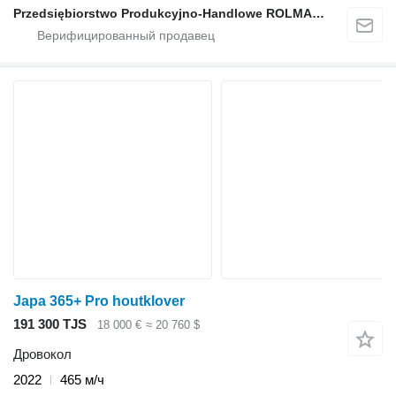
Przedsiębiorstwo Produkcyjno-Handlowe ROLMAPOL Marcin Dziekan
Japa 365+ Pro houtklover
191 300 TJS
18 000 €
≈ 20 760 $
Дровокол
2022
465 м/ч