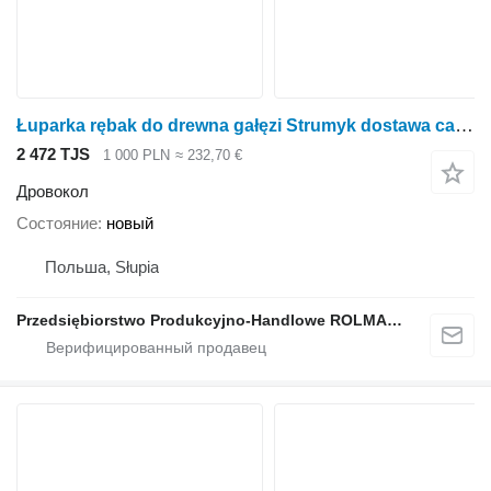
Łuparka rębak do drewna gałęzi Strumyk dostawa cała Polska
2 472 TJS
1 000 PLN
≈ 232,70 €
Дровокол
Состояние
новый
Польша, Słupia
Przedsiębiorstwo Produkcyjno-Handlowe ROLMAPOL Marcin Dziekan