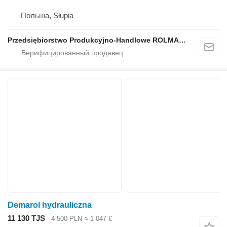
Польша, Słupia
Przedsiębiorstwo Produkcyjno-Handlowe ROLMAPOL Marcin Dziekan
Demarol hydrauliczna
11 130 TJS
4 500 PLN
≈ 1 047 €