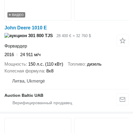
ВИДЕО
John Deere 1010 E
301 800 TJS
28 400 €
≈ 32 760 $
Форвардер
2016
24 911 м/ч
Мощность
150 л.с. (110 кВт)
Топливо
дизель
Колесная формула
8x8
Литва, Ukmergė
Auction Baltic UAB