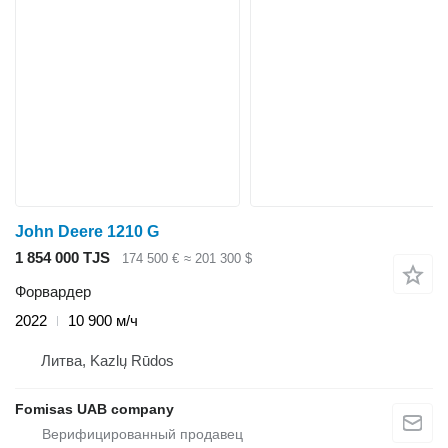
John Deere 1210 G
1 854 000 TJS
174 500 €
≈ 201 300 $
Форвардер
2022
10 900 м/ч
Литва, Kazlų Rūdos
Fomisas UAB company