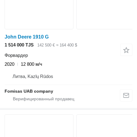
John Deere 1910 G
1 514 000 TJS
142 500 €
≈ 164 400 $
Форвардер
2020
12 800 м/ч
Литва, Kazlų Rūdos
Fomisas UAB company