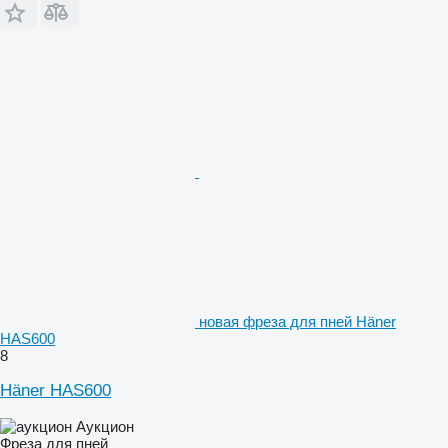
новая фреза для пней Häner
HAS600
8
Häner HAS600
Аукцион
Фреза для пней