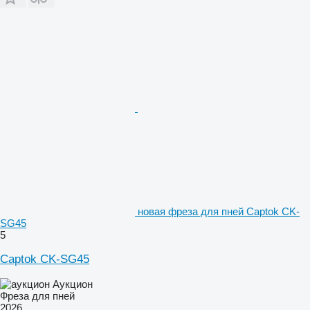
новая фреза для пней Captok CK-
SG45
5
Captok CK-SG45
Аукцион
Фреза для пней
2026