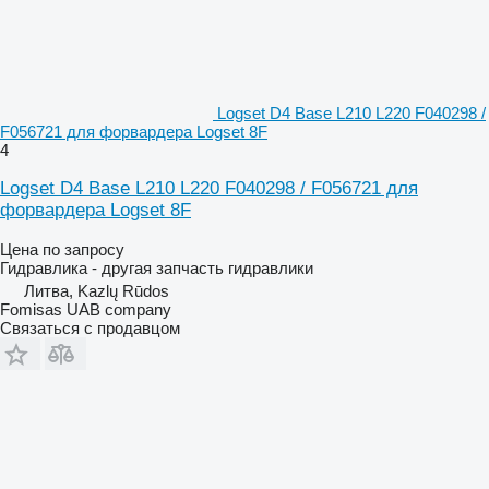
Logset D4 Base L210 L220 F040298 /
F056721 для форвардера Logset 8F
4
Logset D4 Base L210 L220 F040298 / F056721 для
форвардера Logset 8F
Цена по запросу
Гидравлика - другая запчасть гидравлики
Литва, Kazlų Rūdos
Fomisas UAB company
Связаться с продавцом