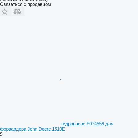
Связаться с продавцом
гидронасос F074559 для
форвардера John Deere 1510E
5