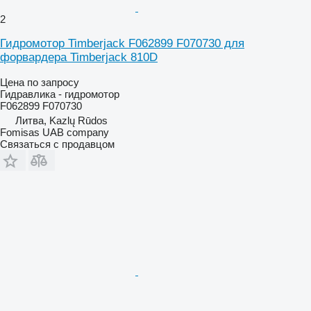
2
Гидромотор Timberjack F062899 F070730 для
форвардера Timberjack 810D
Цена по запросу
Гидравлика - гидромотор
F062899 F070730
Литва, Kazlų Rūdos
Fomisas UAB company
Связаться с продавцом