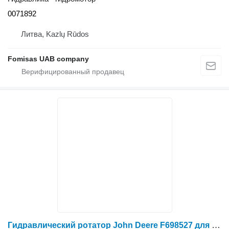
0071892
Литва, Kazlų Rūdos
Fomisas UAB company
Гидравлический ротатор John Deere F698527 для харвестера