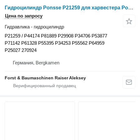
Гидроцилиндр Ponsse P21259 для харвестера Ponsse
Цена по запросу
Гидравлика - гидроцилиндр
P21259 / P44174 P81889 P29908 P34706 P53877
P71142 P61328 P55395 P34253 P55562 P64959
P25027 270924
Германия, Bergkamen
Forst & Baumaschinen Raiser Aleksey