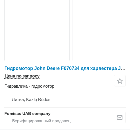
Гидромотор John Deere F070734 для харвестера John Deere 1270D 1470D
Цена по запросу
Гидравлика - гидромотор
Литва, Kazlų Rūdos
Fomisas UAB company