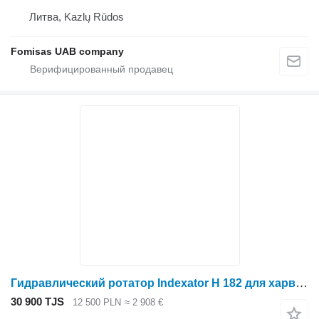
Литва, Kazlų Rūdos
Fomisas UAB company
Гидравлический ротатор Indexator H 182 для харвестера
30 900 TJS
12 500 PLN
≈ 2 908 €