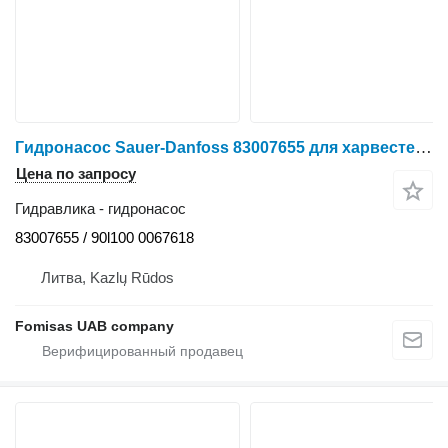
Гидронасос Sauer-Danfoss 83007655 для харвестера Ponsse Ergo 6 W
Цена по запросу
Гидравлика - гидронасос
83007655 / 90l100 0067618
Литва, Kazlų Rūdos
Fomisas UAB company