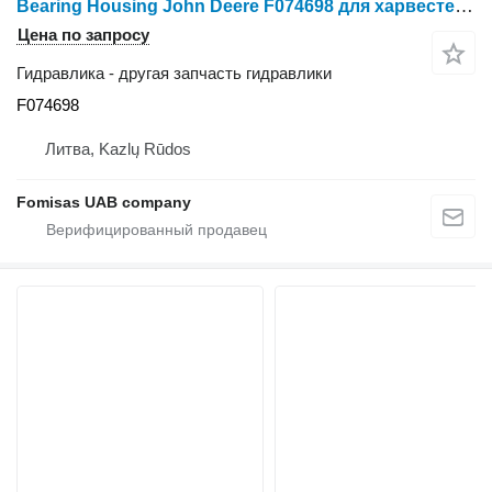
Bearing Housing John Deere F074698 для харвестера John Deere 1270 1470 E G
Цена по запросу
Гидравлика - другая запчасть гидравлики
F074698
Литва, Kazlų Rūdos
Fomisas UAB company