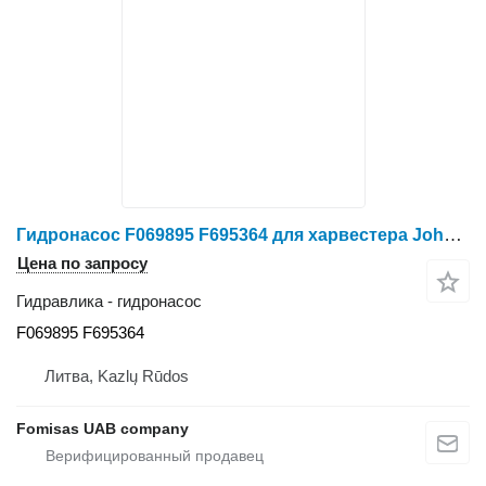
Гидронасос F069895 F695364 для харвестера John Deere 1270 E 1470 E
Цена по запросу
Гидравлика - гидронасос
F069895 F695364
Литва, Kazlų Rūdos
Fomisas UAB company