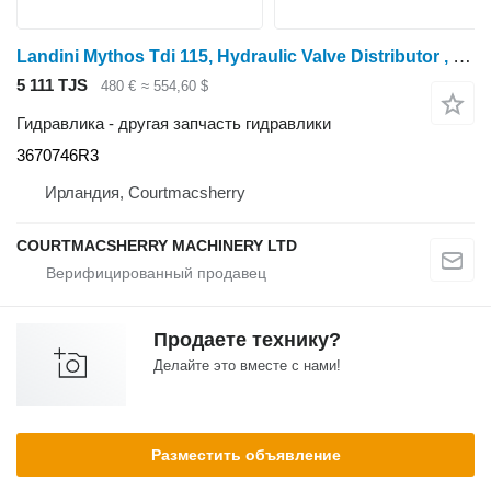
Landini Mythos Tdi 115, Hydraulic Valve Distributor , 3691155m9 3670746R3 для трактора колесного
5 111 TJS
480 €
≈ 554,60 $
Гидравлика - другая запчасть гидравлики
3670746R3
Ирландия, Courtmacsherry
COURTMACSHERRY MACHINERY LTD
Продаете технику?
Делайте это вместе с нами!
Разместить объявление