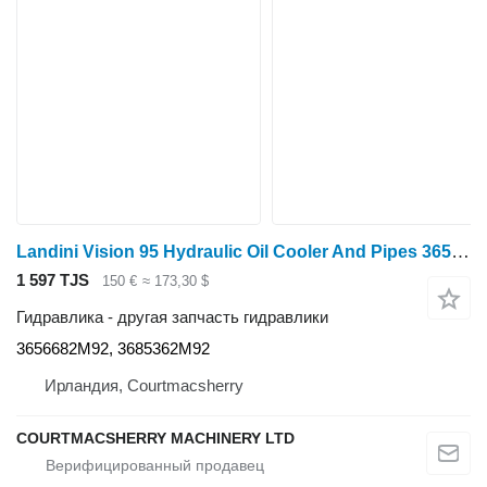
Landini Vision 95 Hydraulic Oil Cooler And Pipes 3656682m92, 3685362m92 3656682M92 для трактора колесного
1 597 TJS
150 €
≈ 173,30 $
Гидравлика - другая запчасть гидравлики
3656682M92, 3685362M92
Ирландия, Courtmacsherry
COURTMACSHERRY MACHINERY LTD