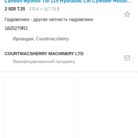
Landini Mythos Tdi 115 Hydraulic Lift Cylinder Housing , 182527 1825279R2 для трактора колесного
2 928 TJS
275 €
≈ 317,70 $
Гидравлика - другая запчасть гидравлики
1825279R2
Ирландия, Courtmacsherry
COURTMACSHERRY MACHINERY LTD