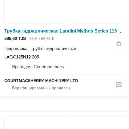
Трубка гидравлическая Landini Mythos Series 115 Hydraulic Oil Pipes Hoses. Please Check The Ph LAGC125N12 205 для трактора колесного
585,60 TJS
55 €
≈ 63,55 $
Гидравлика - трубка гидравлическая
LAGC125N12 205
Ирландия, Courtmacsherry
COURTMACSHERRY MACHINERY LTD