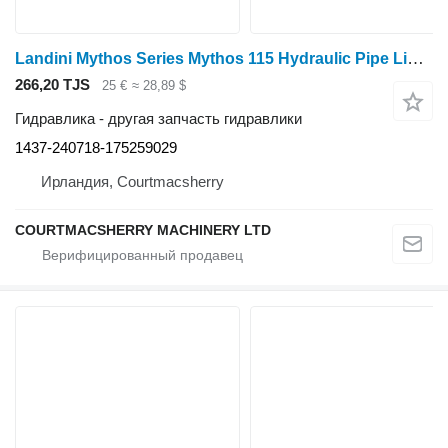
Landini Mythos Series Mythos 115 Hydraulic Pipe Line 1437-240718-175259029 для трактора колесного
266,20 TJS
25 €
≈ 28,89 $
Гидравлика - другая запчасть гидравлики
1437-240718-175259029
Ирландия, Courtmacsherry
COURTMACSHERRY MACHINERY LTD