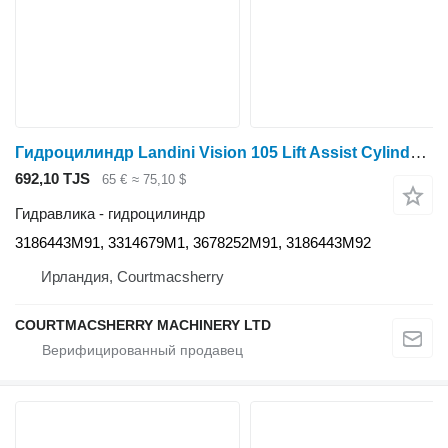
Гидроцилиндр Landini Vision 105 Lift Assist Cylinder Ram Parts 3186443m91, 3314679m1 3186443M91 для трактора колесного
692,10 TJS
65 €
≈ 75,10 $
Гидравлика - гидроцилиндр
3186443M91, 3314679M1, 3678252M91, 3186443M92
Ирландия, Courtmacsherry
COURTMACSHERRY MACHINERY LTD