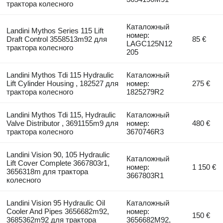
трактора колесного
Каталожный
Landini Mythos Series 115 Lift
номер:
Draft Control 3558513m92 для
85 €
LAGC125N12
трактора колесного
205
Landini Mythos Tdi 115 Hydraulic
Каталожный
Lift Cylinder Housing , 182527 для
номер:
275 €
трактора колесного
1825279R2
Landini Mythos Tdi 115, Hydraulic
Каталожный
Valve Distributor , 3691155m9 для
номер:
480 €
трактора колесного
3670746R3
Landini Vision 90, 105 Hydraulic
Каталожный
Lift Cover Complete 3667803r1,
номер:
1 150 €
3656318m для трактора
3667803R1
колесного
Landini Vision 95 Hydraulic Oil
Каталожный
Cooler And Pipes 3656682m92,
номер:
150 €
3685362m92 для трактора
3656682M92,