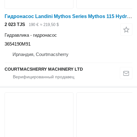
Гидронасос Landini Mythos Series Mythos 115 Hydraulic Lift Cylinder 3654190m91 3654190M91 для трактора колесного
2 023 TJS
190 €
≈ 219,50 $
Гидравлика - гидронасос
3654190M91
Ирландия, Courtmacsherry
COURTMACSHERRY MACHINERY LTD