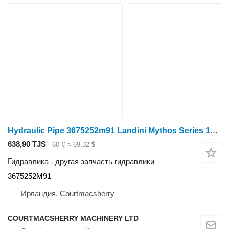
Hydraulic Pipe 3675252m91 Landini Mythos Series 115 Hydraulic Pipe 3675252m91 3675252M91 для трактора колесного Landini Mythos Series 115
638,90 TJS
60 €
≈ 69,32 $
Гидравлика - другая запчасть гидравлики
3675252M91
Ирландия, Courtmacsherry
COURTMACSHERRY MACHINERY LTD