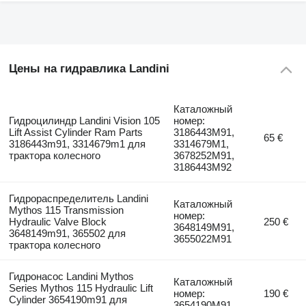
Цены на гидравлика Landini
Каталожный
Гидроцилиндр Landini Vision 105
номер:
Lift Assist Cylinder Ram Parts
3186443M91,
65 €
3186443m91, 3314679m1 для
3314679M1,
трактора колесного
3678252M91,
3186443M92
Гидрораспределитель Landini
Каталожный
Mythos 115 Transmission
номер:
Hydraulic Valve Block
250 €
3648149M91,
3648149m91, 365502 для
3655022M91
трактора колесного
Гидронасос Landini Mythos
Каталожный
Series Mythos 115 Hydraulic Lift
номер:
190 €
Cylinder 3654190m91 для
3654190M91