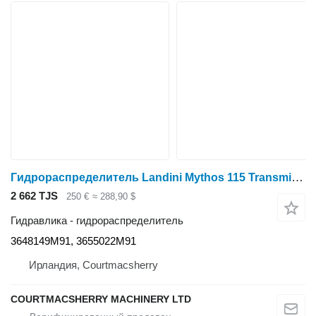
Гидрораспределитель Landini Mythos 115 Transmission Hydraulic Valve Block 3648149m91, 365502 3648149M91 для трактора колесного
2 662 TJS
250 €
≈ 288,90 $
Гидравлика - гидрораспределитель
3648149M91, 3655022M91
Ирландия, Courtmacsherry
COURTMACSHERRY MACHINERY LTD