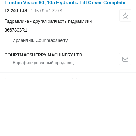
Landini Vision 90, 105 Hydraulic Lift Cover Complete 3667803r1, 3656318m 3667803R1 для трактора колесного
12 240 TJS
1 150 €
≈ 1 329 $
Гидравлика - другая запчасть гидравлики
3667803R1
Ирландия, Courtmacsherry
COURTMACSHERRY MACHINERY LTD