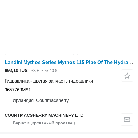
Landini Mythos Series Mythos 115 Pipe Of The Hydraulic Lift Cylinders 36 3657763M91 для трактора колесного
692,10 TJS
65 €
≈ 75,10 $
Гидравлика - другая запчасть гидравлики
3657763M91
Ирландия, Courtmacsherry
COURTMACSHERRY MACHINERY LTD