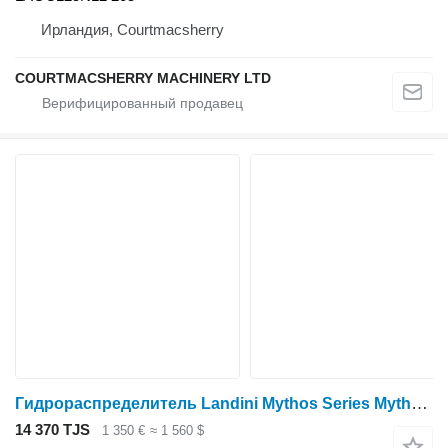
Ирландия, Courtmacsherry
COURTMACSHERRY MACHINERY LTD
Гидрораспределитель Landini Mythos Series Mythos 115 Spool Valve Valves Assembly 1437-070818-173601029 для трактора колесного
14 370 TJS
1 350 €
≈ 1 560 $