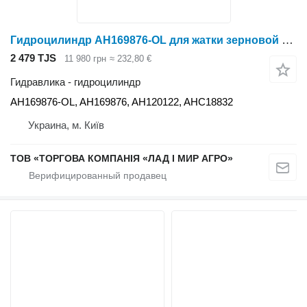
Гидроцилиндр AH169876-OL для жатки зерновой John Deere 918
2 479 TJS
11 980 грн
≈ 232,80 €
Гидравлика - гидроцилиндр
AH169876-OL, AH169876, AH120122, AHC18832
Украина, м. Київ
ТОВ «ТОРГОВА КОМПАНІЯ «ЛАД І МИР АГРО»