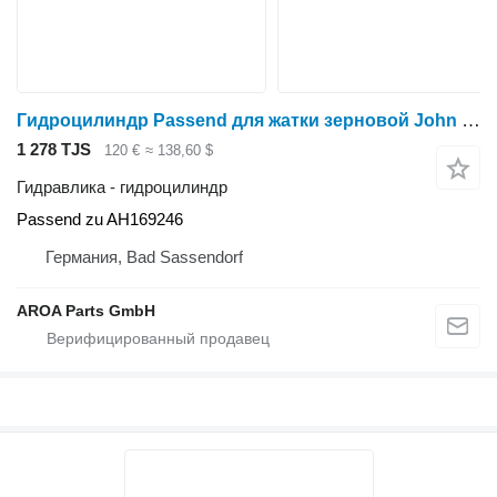
Гидроцилиндр Passend для жатки зерновой John Deere 615F, 615r, 618F, 618r, 620F, 620R, 622F, 622R, 625F, 625
1 278 TJS
120 €
≈ 138,60 $
Гидравлика - гидроцилиндр
Passend zu AH169246
Германия, Bad Sassendorf
AROA Parts GmbH