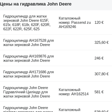
Цены на гидравлика John Deere
Гидроцилиндр для жатки
Каталожный
зерновой John Deere 615F,
номер: Passend zu
120 €
615r, 618F, 618r, 620F, 620R,
AH169246
622F, 622R, 625F, 625
Гидроцилиндр AH167528 для
325,60 €
жатки зерновой John Deere
Гидроцилиндр AH169876 для
246 €
жатки зерновой John Deere
Гидроцилиндр AH171686 для
307,80 €
жатки зерновой John Deere
Гидроцилиндр John Deere
Каталожный
Гідравлічний Циліндр для
581 €
номер: AH162514
жатки зерновой John Deere
Гидроцилиндр John Deere
Каталожный
підйому мотовила для жатки
539,60 €