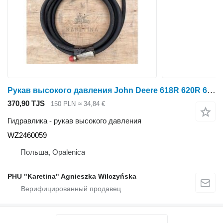
Рукав высокого давления John Deere 618R 620R 622R 625R 630R Гидравлический шланг WZ2460059 для жатки зерновой John Deere 618R 620R 622R 625R 630R
370,90 TJS
150 PLN
≈ 34,84 €
Гидравлика - рукав высокого давления
WZ2460059
Польша, Opalenica
PHU "Karetina" Agnieszka Wilczyńska