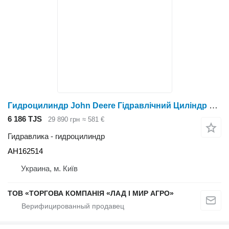
Гидроцилиндр John Deere Гідравлічний Циліндр AH162514 для жатки зерновой John Deere
6 186 TJS
29 890 грн
≈ 581 €
Гидравлика - гидроцилиндр
AH162514
Украина, м. Київ
ТОВ «ТОРГОВА КОМПАНІЯ «ЛАД І МИР АГРО»