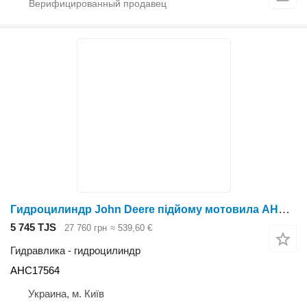
Гидроцилиндр John Deere підйому мотовила AHC17564 для жатки зерновой John Deere
5 745 TJS
27 760 грн
≈ 539,60 €
Гидравлика - гидроцилиндр
AHC17564
Украина, м. Київ