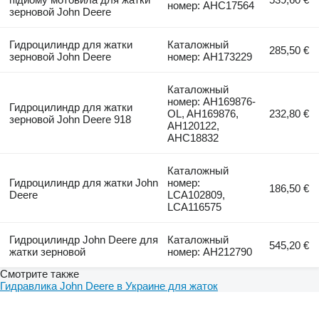
номер: AHC17564
зерновой John Deere
Гидроцилиндр для жатки
Каталожный
285,50 €
зерновой John Deere
номер: AH173229
Каталожный
номер: AH169876-
Гидроцилиндр для жатки
OL, AH169876,
232,80 €
зерновой John Deere 918
AH120122,
AHC18832
Каталожный
Гидроцилиндр для жатки John
номер:
186,50 €
Deere
LCA102809,
LCA116575
Гидроцилиндр John Deere для
Каталожный
545,20 €
жатки зерновой
номер: AH212790
Смотрите также
Гидравлика John Deere в Украине для жаток