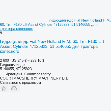
гидроцилиндр Fiat New Holland F, M,
60, Tm, F130 Lift Assist Cylinder 47125823, 51 5146655 для
трактора колесного
9
Гидроцилиндр Fiat New Holland F, M, 60, Tm, F130 Lift
Assist Cylinder 47125823, 51 5146655 для трактора
колесного
2 609 TJS
245 €
≈ 283,10 $
Гидроцилиндр
5146655, 47125823
Ирландия, Courtmacsherry
COURTMACSHERRY MACHINERY LTD
Связаться с продавцом