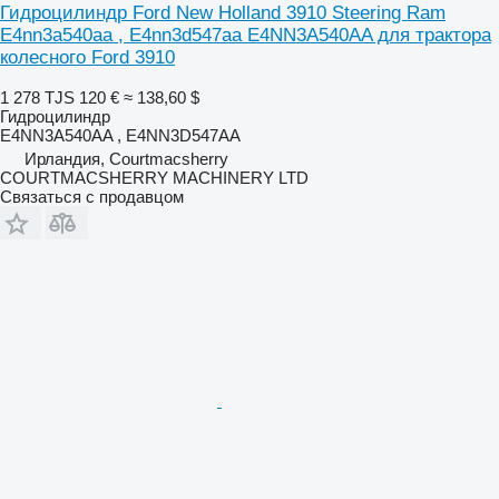
Гидроцилиндр Ford New Holland 3910 Steering Ram
E4nn3a540aa , E4nn3d547aa E4NN3A540AA для трактора
колесного Ford 3910
1 278 TJS
120 €
≈ 138,60 $
Гидроцилиндр
E4NN3A540AA , E4NN3D547AA
Ирландия, Courtmacsherry
COURTMACSHERRY MACHINERY LTD
Связаться с продавцом