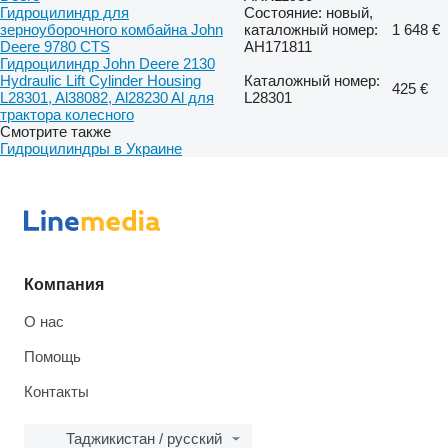
Гидроцилиндр для
Состояние: новый,
зерноуборочного комбайна John
каталожный номер:
1 648 €
Deere 9780 CTS
AH171811
Гидроцилиндр John Deere 2130
Hydraulic Lift Cylinder Housing
Каталожный номер:
425 €
L28301, Al38082, Al28230 Al для
L28301
трактора колесного
Смотрите также
Гидроцилиндры в Украине
Компания
О нас
Помощь
Контакты
Таджикистан / русский