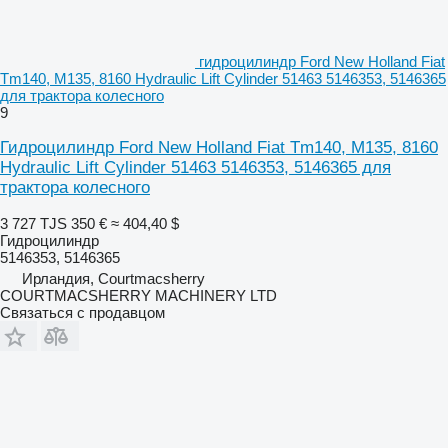
гидроцилиндр Ford New Holland Fiat
Tm140, M135, 8160 Hydraulic Lift Cylinder 51463 5146353, 5146365
для трактора колесного
9
Гидроцилиндр Ford New Holland Fiat Tm140, M135, 8160
Hydraulic Lift Cylinder 51463 5146353, 5146365 для
трактора колесного
3 727 TJS
350 €
≈ 404,40 $
Гидроцилиндр
5146353, 5146365
Ирландия, Courtmacsherry
COURTMACSHERRY MACHINERY LTD
Связаться с продавцом