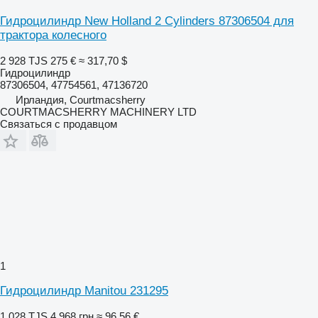
Гидроцилиндр New Holland 2 Cylinders 87306504 для
трактора колесного
2 928 TJS
275 €
≈ 317,70 $
Гидроцилиндр
87306504, 47754561, 47136720
Ирландия, Courtmacsherry
COURTMACSHERRY MACHINERY LTD
Связаться с продавцом
1
Гидроцилиндр Manitou 231295
1 028 TJS
4 968 грн
≈ 96,56 €