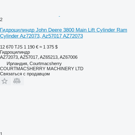
2
Гидроцилиндр John Deere 3800 Main Lift Cylinder Ram
Cylinder Az72073, Az57017 AZ72073
12 670 TJS
1 190 €
≈ 1 375 $
Гидроцилиндр
AZ72073, AZ57017, AZ65213, AZ67006
Ирландия, Courtmacsherry
COURTMACSHERRY MACHINERY LTD
Связаться с продавцом
1