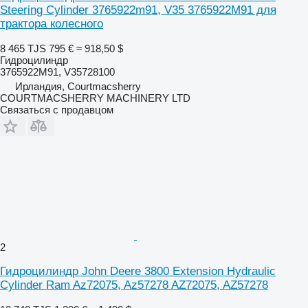
Steering Cylinder 3765922m91, V35 3765922M91 для
трактора колесного
8 465 TJS
795 €
≈ 918,50 $
Гидроцилиндр
3765922M91, V35728100
Ирландия, Courtmacsherry
COURTMACSHERRY MACHINERY LTD
Связаться с продавцом
2
Гидроцилиндр John Deere 3800 Extension Hydraulic
Cylinder Ram Az72075, Az57278 AZ72075, AZ57278