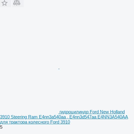
гидроцилиндр Ford New Holland
3910 Steering Ram E4nn3a540aa , E4nn3d547aa E4NN3A540AA
для трактора колесного Ford 3910
5