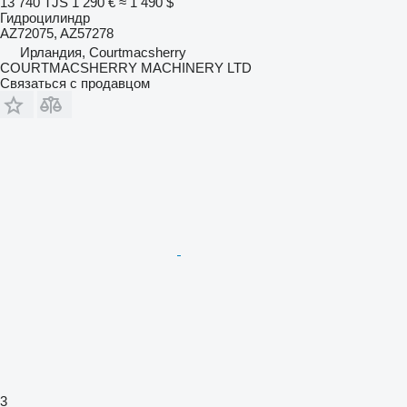
13 740 TJS
1 290 €
≈ 1 490 $
Гидроцилиндр
AZ72075, AZ57278
Ирландия, Courtmacsherry
COURTMACSHERRY MACHINERY LTD
Связаться с продавцом
3