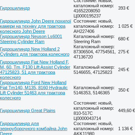
Состояние: новый,
каталожный номер:
Гидроцилиндр
393 €
41652208050
Ц0000195237
Гидроцилиндр John Deere похилої
Состояние: новый,
камери на техніку для трактора
каталожный номер:
1 025 €
колесного John Deere
AH227406
Гидроцилиндр Neuson Ls6001
Каталожный номер:
680 €
Steering Cylinder Ram
Steering Ram
Каталожный номер:
Гидроцилиндр New Holland 2
87306504, 47754561,
275 €
Cylinders для трактора колесного
47136720
Гидроцилиндр Fiat New Holland F,
M, 60, Tm, F130 Lift Assist Cylinder
Каталожный номер:
245 €
47125823, 51 для трактора
5146655, 47125823
колесного
Гидроцилиндр Ford New Holland
Fiat Tm140, M135, 8160 Hydraulic
Каталожный номер:
350 €
Lift Cylinder 51463 для трактора
5146353, 5146365
колесного
Состояние: новый,
каталожный номер:
Гидроцилиндр Great Plains
449,60 €
810-517C
Ц0000043714
Гидроцилиндр для
Состояние: новый,
зерноуборочного комбайна John
каталожный номер:
1 136 €
Deere
AKK11980