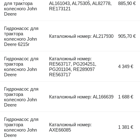
для трактора
AL161043, AL75305, AL82778,
885,90 €
колесного John
RE173121
Deere
Гидронасос для
трактора
Каталожный номер: AL217930
905,70 €
колесного John
Deere 6215r
Гидронасос для
Каталожный номер:
трактора
RE563717, PG204251,
4 349 €
колесного John
PG201104, RE289097
Deere
RE563717
Гидронасос для
трактора
Каталожный номер: AL166639
1 688 €
колесного John
Deere
Гидронасос для
трактора
Каталожный номер:
1 381 €
колесного John
AXE66085
Deere