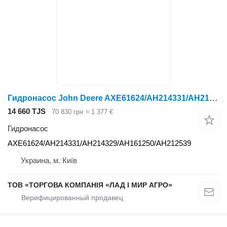
Гидронасос John Deere AXE61624/AH214331/AH214329/AH161250/AH212539 для трактора колесного John Deere
14 660 TJS
70 830 грн
≈ 1 377 €
Гидронасос
AXE61624/AH214331/AH214329/AH161250/AH212539
Украина, м. Київ
ТОВ «ТОРГОВА КОМПАНІЯ «ЛАД І МИР АГРО»