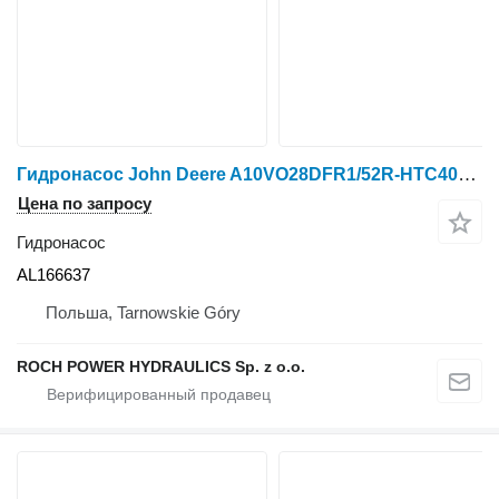
Гидронасос John Deere A10VO28DFR1/52R-HTC40N00-S2020 AL166637 для трактора колесного John Deere 6230
Цена по запросу
Гидронасос
AL166637
Польша, Tarnowskie Góry
ROCH POWER HYDRAULICS Sp. z o.o.