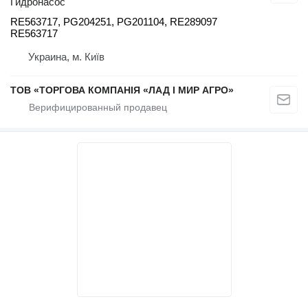
Гидронасос
RE563717, PG204251, PG201104, RE289097
RE563717
Украина, м. Київ
ТОВ «ТОРГОВА КОМПАНІЯ «ЛАД І МИР АГРО»