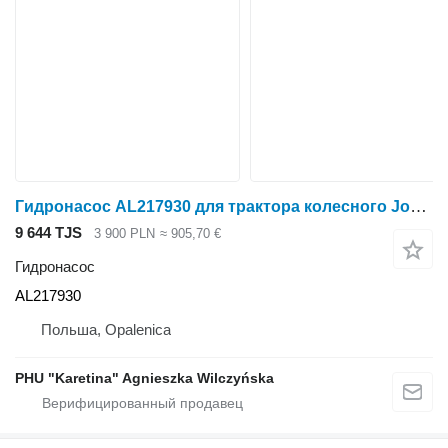
Гидронасос AL217930 для трактора колесного John Deere 6215r
9 644 TJS
3 900 PLN
≈ 905,70 €
Гидронасос
AL217930
Польша, Opalenica
PHU "Karetina" Agnieszka Wilczyńska