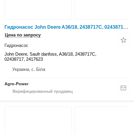
Гидронасос John Deere A36/18, 2438717C, 02438717, 2417623 , , A36/18, 2438717C, 024387 John для трактора колесного
Цена по запросу
Гидронасос
John Deere, Saufr danfoss, A36/18, 2438717C,
02438717, 2417623
Украина, с. Біла
Agro-Power