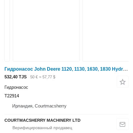
Гидронасос John Deere 1120, 1130, 1630, 1830 Hydraulic Pump Drive Shaft Coupler T22914 для трактора колесного
532,40 TJS
50 €
≈ 57,77 $
Гидронасос
T22914
Ирландия, Courtmacsherry
COURTMACSHERRY MACHINERY LTD