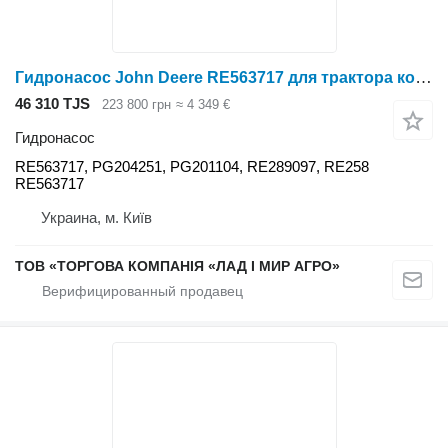
Гидронасос John Deere RE563717 для трактора колесного John Deere
46 310 TJS
223 800 грн
≈ 4 349 €
Гидронасос
RE563717, PG204251, PG201104, RE289097, RE258
RE563717
Украина, м. Київ
ТОВ «ТОРГОВА КОМПАНІЯ «ЛАД І МИР АГРО»