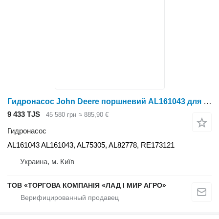
Гидронасос John Deere поршневий AL161043 для трактора колесного John Deere
9 433 TJS
45 580 грн
≈ 885,90 €
Гидронасос
AL161043 AL161043, AL75305, AL82778, RE173121
Украина, м. Київ
ТОВ «ТОРГОВА КОМПАНІЯ «ЛАД І МИР АГРО»