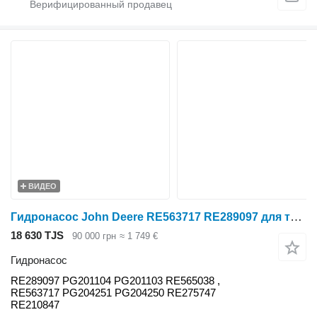
ВИДЕО
Гидронасос John Deere RE563717 RE289097 для трактора колесного John Deere
18 630 TJS
90 000 грн
≈ 1 749 €
Гидронасос
RE289097 PG201104 PG201103 RE565038 ,
RE563717 PG204251 PG204250 RE275747
RE210847