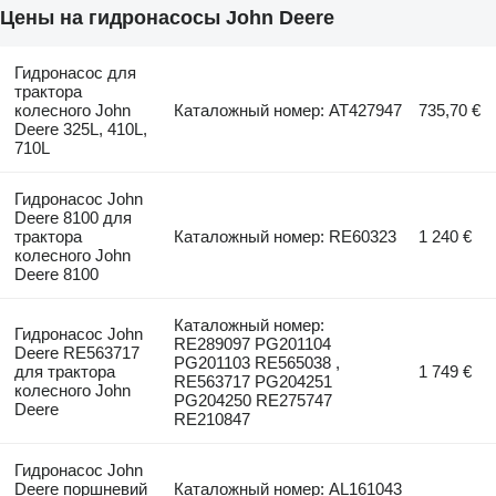
Цены на гидронасосы John Deere
Гидронасос для
трактора
колесного John
Каталожный номер: AT427947
735,70 €
Deere 325L, 410L,
710L
Гидронасос John
Deere 8100 для
трактора
Каталожный номер: RE60323
1 240 €
колесного John
Deere 8100
Каталожный номер:
Гидронасос John
RE289097 PG201104
Deere RE563717
PG201103 RE565038 ,
для трактора
1 749 €
RE563717 PG204251
колесного John
PG204250 RE275747
Deere
RE210847
Гидронасос John
Deere поршневий
Каталожный номер: AL161043