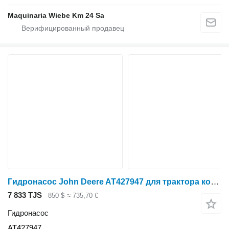
Maquinaria Wiebe Km 24 Sa
Гидронасос John Deere AT427947 для трактора колесного John Deere 325L, 410L, 710L
7 833 TJS
850 $
≈ 735,70 €
Гидронасос
AT427947