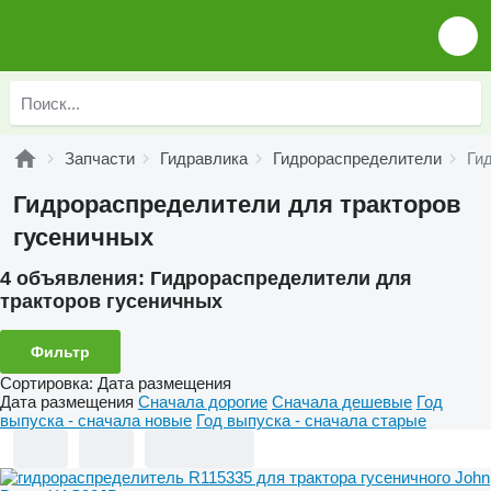
Запчасти
Гидравлика
Гидрораспределители
Ги
Гидрораспределители для тракторов
гусеничных
4 объявления:
Гидрораспределители для
тракторов гусеничных
Фильтр
Сортировка
:
Дата размещения
Дата размещения
Сначала дорогие
Сначала дешевые
Год
выпуска - сначала новые
Год выпуска - сначала старые