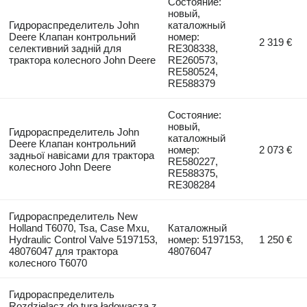
Состояние:
новый,
Гидрораспределитель John
каталожный
Deere Клапан контрольний
номер:
2 319 €
селективний задній для
RE308338,
трактора колесного John Deere
RE260573,
RE580524,
RE588379
Состояние:
новый,
Гидрораспределитель John
каталожный
Deere Клапан контрольний
номер:
2 073 €
задньої навісами для трактора
RE580227,
колесного John Deere
RE588375,
RE308284
Гидрораспределитель New
Holland T6070, Tsa, Case Mxu,
Каталожный
Hydraulic Control Valve 5197153,
номер: 5197153,
1 250 €
48076047 для трактора
48076047
колесного T6070
Гидрораспределитель
Rozdzielacz do tura ładowacza z