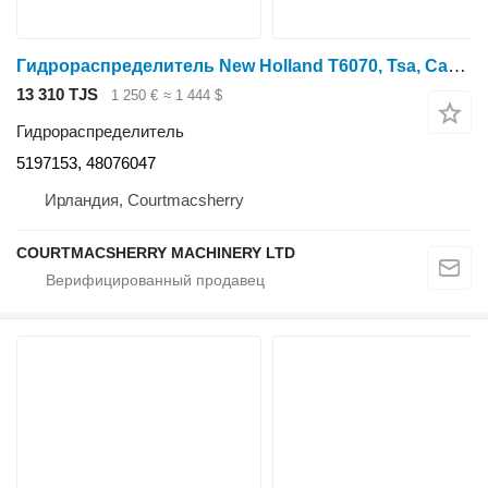
Гидрораспределитель New Holland T6070, Tsa, Case Mxu, Hydraulic Control Valve 5197153, 48076047 для трактора колесного T6070
13 310 TJS
1 250 €
≈ 1 444 $
Гидрораспределитель
5197153, 48076047
Ирландия, Courtmacsherry
COURTMACSHERRY MACHINERY LTD