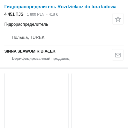
Гидрораспределитель Rozdzielacz do tura ładowacza z klamrą szybkozłączem Faucheux , для трактора колесного
4 451 TJS
1 800 PLN
≈ 418 €
Гидрораспределитель
Польша, TUREK
SINNA SŁAWOMIR BIAŁEK