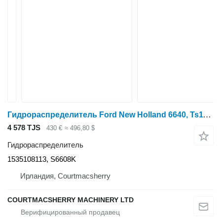
Гидрораспределитель Ford New Holland 6640, Ts110 40, Ts Trailer Brake Valve Distributor 8 1535108113 для трактора колесного
4 578 TJS
430 €
≈ 496,80 $
Гидрораспределитель
1535108113, S6608K
Ирландия, Courtmacsherry
COURTMACSHERRY MACHINERY LTD