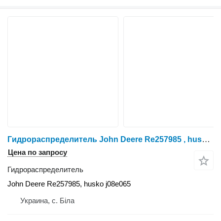
Гидрораспределитель John Deere Re257985 , husko j08e065 John для трактора колесного
Цена по запросу
Гидрораспределитель
John Deere Re257985, husko j08e065
Украина, с. Біла