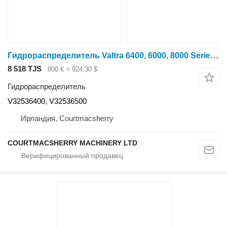
Гидрораспределитель Valtra 6400, 6000, 8000 Series, Hydraulic Spool Valve V32536400, V32536 для трактора колесного
8 518 TJS
800 €
≈ 924,30 $
Гидрораспределитель
V32536400, V32536500
Ирландия, Courtmacsherry
COURTMACSHERRY MACHINERY LTD