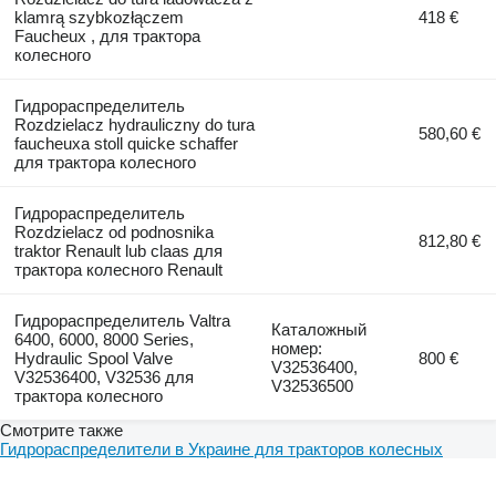
klamrą szybkozłączem
418 €
Faucheux , для трактора
колесного
Гидрораспределитель
Rozdzielacz hydrauliczny do tura
580,60 €
faucheuxa stoll quicke schaffer
для трактора колесного
Гидрораспределитель
Rozdzielacz od podnosnika
812,80 €
traktor Renault lub claas для
трактора колесного Renault
Гидрораспределитель Valtra
Каталожный
6400, 6000, 8000 Series,
номер:
Hydraulic Spool Valve
800 €
V32536400,
V32536400, V32536 для
V32536500
трактора колесного
Смотрите также
Гидрораспределители в Украине для тракторов колесных