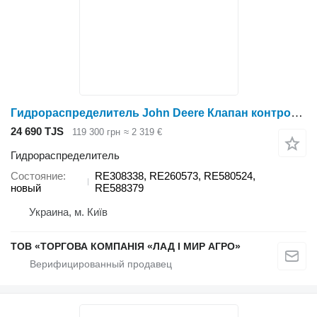
Гидрораспределитель John Deere Клапан контрольний селективний задній RE308338 для трактора колесного John Deere
24 690 TJS
119 300 грн
≈ 2 319 €
Гидрораспределитель
Состояние
RE308338, RE260573, RE580524,
новый
RE588379
Украина, м. Київ
ТОВ «ТОРГОВА КОМПАНІЯ «ЛАД І МИР АГРО»