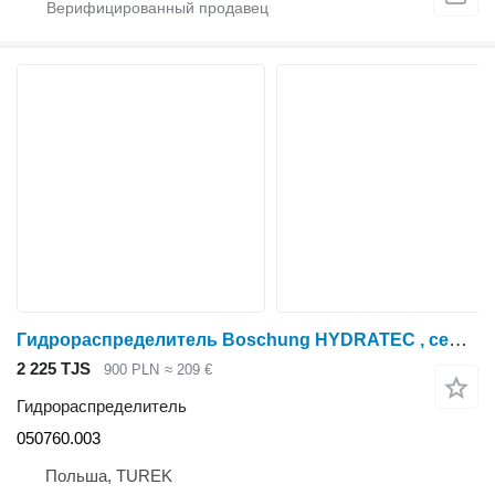
Гидрораспределитель Boschung HYDRATEC , cewka 12V rozdzielacz hydrauliczny 050760.003 для трактора колесного
2 225 TJS
900 PLN
≈ 209 €
Гидрораспределитель
050760.003
Польша, TUREK