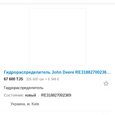
Гидрораспределитель John Deere RE318827002369 для трактора колесного John Deere
67 600 TJS
326 600 грн
≈ 6 349 €
Гидрораспределитель
Состояние
новый
RE318827002369
Украина, м. Київ