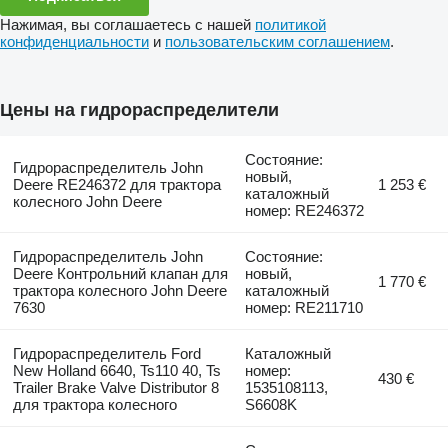
Нажимая, вы соглашаетесь с нашей
политикой
конфиденциальности
и
пользовательским соглашением
.
Цены на гидрораспределители
Состояние:
Гидрораспределитель John
новый,
Deere RE246372 для трактора
1 253 €
каталожный
колесного John Deere
номер: RE246372
Гидрораспределитель John
Состояние:
Deere Контрольний клапан для
новый,
1 770 €
трактора колесного John Deere
каталожный
7630
номер: RE211710
Гидрораспределитель Ford
Каталожный
New Holland 6640, Ts110 40, Ts
номер:
430 €
Trailer Brake Valve Distributor 8
1535108113,
для трактора колесного
S6608K