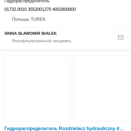
Гидрораспределитель
01732.0010 3552001270 4002800000
Польша, TUREK
SINNA SŁAWOMIR BIAŁEK
Гидрораспределитель Rozdzielacz hydrauliczny do tura faucheuxa stoll quicke schaffer для трактора колесного