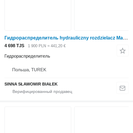
Гидрораспределитель hydrauliczny rozdzielacz Mach system sdm 143/2 Mailleux stoll Fa для трактора колесного
4 698 TJS
1 900 PLN
≈ 441,20 €
Гидрораспределитель
Польша, TUREK
SINNA SŁAWOMIR BIAŁEK