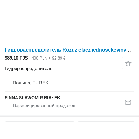
Гидрораспределитель Rozdzielacz jednosekcyjny do traktora renault lub z 7700014534 l для трактора колесного Renault
989,10 TJS
400 PLN
≈ 92,89 €
Гидрораспределитель
Польша, TUREK
SINNA SŁAWOMIR BIAŁEK