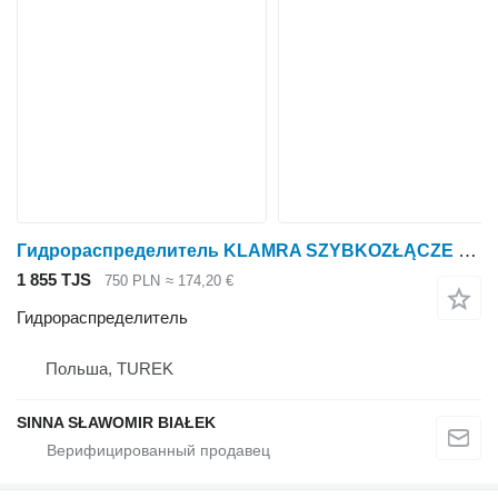
Гидрораспределитель KLAMRA SZYBKOZŁĄCZE do tura ładowacza Mach Connetors для трактора колесного
1 855 TJS
750 PLN
≈ 174,20 €
Гидрораспределитель
Польша, TUREK
SINNA SŁAWOMIR BIAŁEK