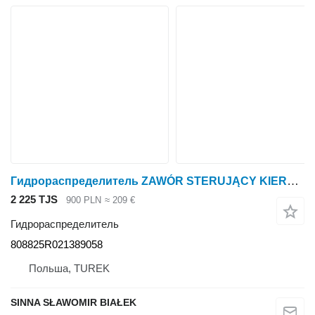
Гидрораспределитель ZAWÓR STERUJĄCY KIERUNKOWY,ROZDZIELACZ 808825R021389058 для трактора колесного
2 225 TJS
900 PLN
≈ 209 €
Гидрораспределитель
808825R021389058
Польша, TUREK
SINNA SŁAWOMIR BIAŁEK