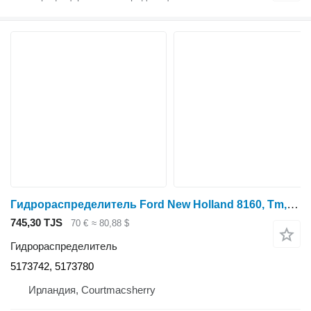
Гидрораспределитель Ford New Holland 8160, Tm, 60 Hydraulic Control Valve For Parts 51737 5173742, 5173780 для трактора колесного 8160
745,30 TJS
70 €
≈ 80,88 $
Гидрораспределитель
5173742, 5173780
Ирландия, Courtmacsherry