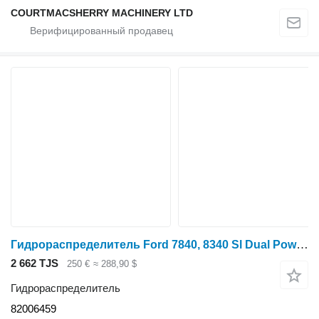
COURTMACSHERRY MACHINERY LTD
Гидрораспределитель Ford 7840, 8340 Sl Dual Power 24x24 Transmission Control Valve 820064 82006459 для трактора колесного
2 662 TJS
250 €
≈ 288,90 $
Гидрораспределитель
82006459