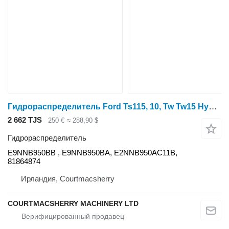
Гидрораспределитель Ford Ts115, 10, Tw Tw15 Hydraulic Spool Valve Body Double E9nnb950bb E9NNB950BB для трактора колесного
2 662 TJS
250 €
≈ 288,90 $
Гидрораспределитель
E9NNB950BB , E9NNB950BA, E2NNB950AC11B,
81864874
Ирландия, Courtmacsherry
COURTMACSHERRY MACHINERY LTD