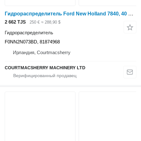
Гидрораспределитель Ford New Holland 7840, 40 Serie Hydraulic Brake Valve For Parts Only F0NN2N073BD для трактора колесного
2 662 TJS
250 €
≈ 288,90 $
Гидрораспределитель
F0NN2N073BD, 81874968
Ирландия, Courtmacsherry
COURTMACSHERRY MACHINERY LTD