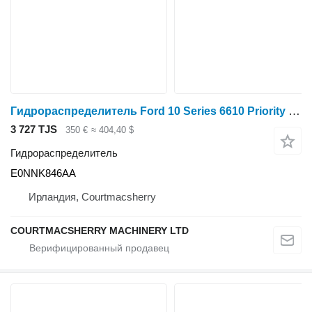
Гидрораспределитель Ford 10 Series 6610 Priority Valve E4nnk846aa; E4nnr947fa; E0nnk846a E0NNK846AA для трактора колесного
3 727 TJS
350 €
≈ 404,40 $
Гидрораспределитель
E0NNK846AA
Ирландия, Courtmacsherry
COURTMACSHERRY MACHINERY LTD