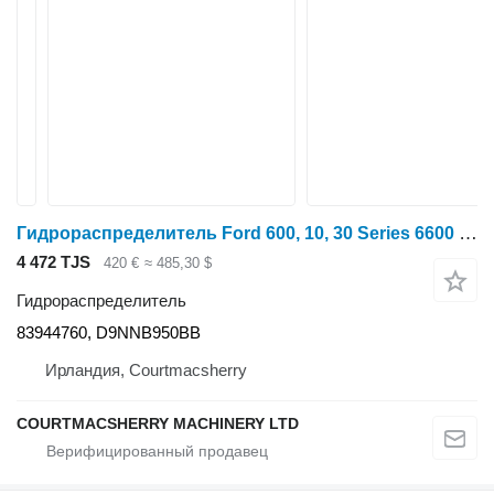
Гидрораспределитель Ford 600, 10, 30 Series 6600 Single Spool Valve Welded 83944760, D9nn для трактора колесного
4 472 TJS
420 €
≈ 485,30 $
Гидрораспределитель
83944760, D9NNB950BB
Ирландия, Courtmacsherry
COURTMACSHERRY MACHINERY LTD