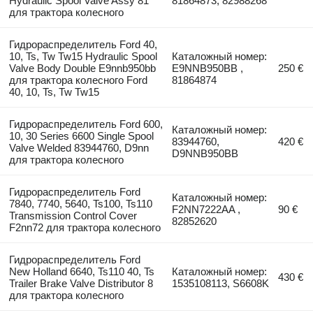
Hydraulic Spool Valve Assy 81
81864873, 82988268
для трактора колесного
Гидрораспределитель Ford 40,
10, Ts, Tw Tw15 Hydraulic Spool
Каталожный номер:
Valve Body Double E9nnb950bb
E9NNB950BB ,
250 €
для трактора колесного Ford
81864874
40, 10, Ts, Tw Tw15
Гидрораспределитель Ford 600,
Каталожный номер:
10, 30 Series 6600 Single Spool
83944760,
420 €
Valve Welded 83944760, D9nn
D9NNB950BB
для трактора колесного
Гидрораспределитель Ford
Каталожный номер:
7840, 7740, 5640, Ts100, Ts110
F2NN7222AA ,
90 €
Transmission Control Cover
82852620
F2nn72 для трактора колесного
Гидрораспределитель Ford
New Holland 6640, Ts110 40, Ts
Каталожный номер:
430 €
Trailer Brake Valve Distributor 8
1535108113, S6608K
для трактора колесного