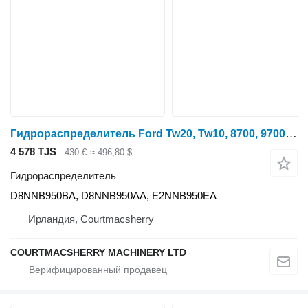
Гидрораспределитель Ford Tw20, Tw10, 8700, 9700 Hydraulic Auxiliary Spool Valve D8nnb950b D8NNB950BA для трактора колесного
4 578 TJS
430 €
≈ 496,80 $
Гидрораспределитель
D8NNB950BA, D8NNB950AA, E2NNB950EA
Ирландия, Courtmacsherry
COURTMACSHERRY MACHINERY LTD