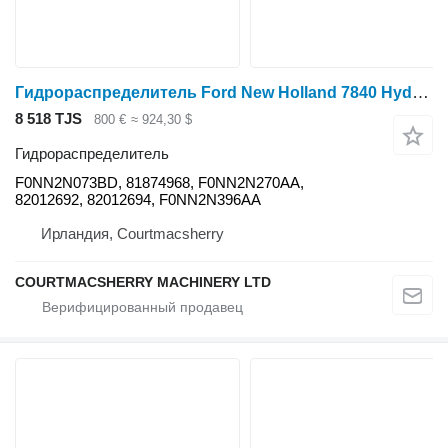
Гидрораспределитель Ford New Holland 7840 Hydraulic Brake Valve F0nn2n073bd, 81874968, F0 F0NN2N073BD для трактора колесного Ford 7840
8 518 TJS
800 €
≈ 924,30 $
Гидрораспределитель
F0NN2N073BD, 81874968, F0NN2N270AA,
82012692, 82012694, F0NN2N396AA
Ирландия, Courtmacsherry
COURTMACSHERRY MACHINERY LTD