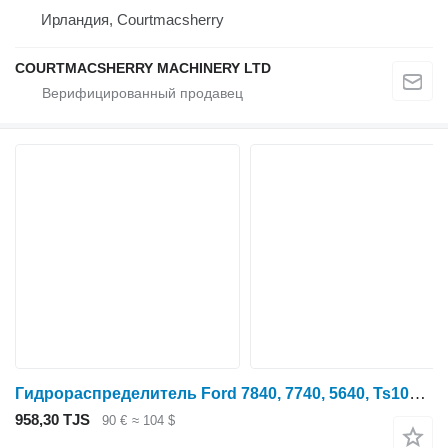
Ирландия, Courtmacsherry
COURTMACSHERRY MACHINERY LTD
Гидрораспределитель Ford 7840, 7740, 5640, Ts100, Ts110 Transmission Control Cover F2nn72 F2NN7222AA для трактора колесного
958,30 TJS
90 €
≈ 104 $