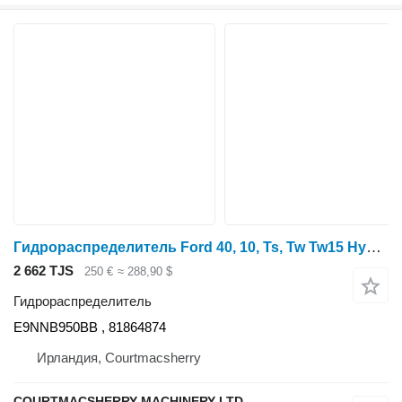
Гидрораспределитель Ford 40, 10, Ts, Tw Tw15 Hydraulic Spool Valve Body Double E9nnb950bb E9NNB950BB для трактора колесного Ford 40, 10, Ts, Tw Tw15
2 662 TJS
250 €
≈ 288,90 $
Гидрораспределитель
E9NNB950BB , 81864874
Ирландия, Courtmacsherry
COURTMACSHERRY MACHINERY LTD