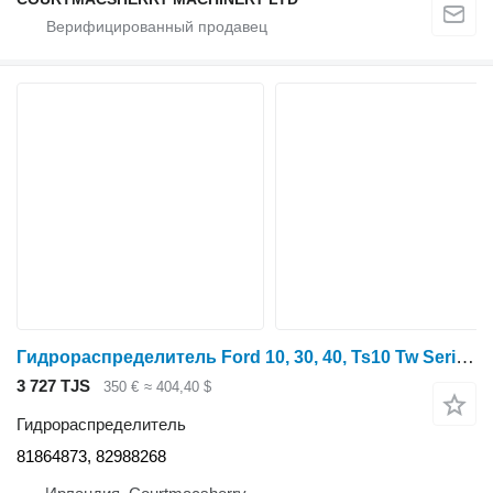
Гидрораспределитель Ford 10, 30, 40, Ts10 Tw Series, Single Hydraulic Spool Valve Assy 81 81864873 для трактора колесного
3 727 TJS
350 €
≈ 404,40 $
Гидрораспределитель
81864873, 82988268