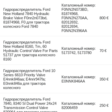
Каталожный номер:
Гидрораспределитель Ford
F0NN2N073BD,
New Holland 7840 Hydraulic
81874968,
Brake Valve F0nn2n073bd,
F0NN2N270AA,
800 €
81874968, F0 для трактора
82012692,
колесного Ford 7840
82012694,
F0NN2N396AA
Гидрораспределитель Ford
New Holland 8160, Tm, 60
Каталожный номер:
Hydraulic Control Valve For Parts
70 €
5173742, 5173780
51737 для трактора колесного
8160
Гидрораспределитель Ford 10
Series 6610 Priority Valve
Каталожный номер:
E4nnk846aa; E4nnr947fa;
350 €
E0NNK846AA
E0nnk846a для трактора
колесного
Гидрораспределитель Ford
7840, 8340 Sl Dual Power 24x24
Каталожный номер:
250 €
Transmission Control Valve
82006459
820064 для трактора колесного