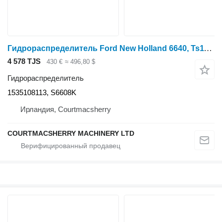
Гидрораспределитель Ford New Holland 6640, Ts110 40, Ts Trailer Brake Valve Distributor 8 1535108113 для трактора колесного
4 578 TJS
430 €
≈ 496,80 $
Гидрораспределитель
1535108113, S6608K
Ирландия, Courtmacsherry
COURTMACSHERRY MACHINERY LTD