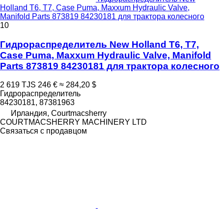
Holland T6, T7, Case Puma, Maxxum Hydraulic Valve,
Manifold Parts 873819 84230181 для трактора колесного
10
Гидрораспределитель New Holland T6, T7,
Case Puma, Maxxum Hydraulic Valve, Manifold
Parts 873819 84230181 для трактора колесного
2 619 TJS
246 €
≈ 284,20 $
Гидрораспределитель
84230181, 87381963
Ирландия, Courtmacsherry
COURTMACSHERRY MACHINERY LTD
Связаться с продавцом