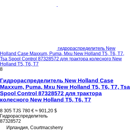
гидрораспределитель New
Holland Case Maxxum, Puma, Mxu New Holland T5, T6, T7,
Tsa Spool Control 87328572 для трактора колесного New
Holland T5, T6, T7
8
Гидрораспределитель New Holland Case
Maxxum, Puma, Mxu New Holland T5, T6, T7, Tsa
Spool Control 87328572 для трактора
колесного New Holland T5, T6, T7
8 305 TJS
780 €
≈ 901,20 $
Гидрораспределитель
87328572
Ирландия, Courtmacsherry