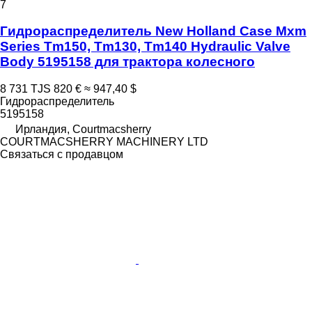
7
Гидрораспределитель New Holland Case Mxm
Series Tm150, Tm130, Tm140 Hydraulic Valve
Body 5195158 для трактора колесного
8 731 TJS
820 €
≈ 947,40 $
Гидрораспределитель
5195158
Ирландия, Courtmacsherry
COURTMACSHERRY MACHINERY LTD
Связаться с продавцом