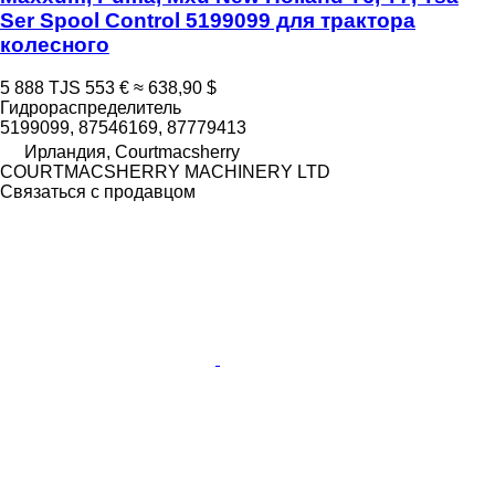
Ser Spool Control 5199099 для трактора
колесного
5 888 TJS
553 €
≈ 638,90 $
Гидрораспределитель
5199099, 87546169, 87779413
Ирландия, Courtmacsherry
COURTMACSHERRY MACHINERY LTD
Связаться с продавцом