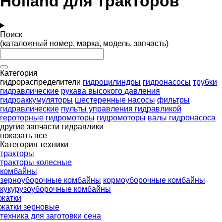
Holland для тракторов
Поиск
(каталожный номер, марка, модель, запчасть)
Категория
гидрораспределители
гидроцилиндры
гидронасосы
трубки
гидравлические
рукава высокого давления
гидроаккумуляторы
шестеренные насосы
фильтры
гидравлические
пульты управления гидравликой
героторные гидромоторы
гидромоторы
валы гидронасоса
другие запчасти гидравлики
показать все
Категория техники
тракторы
тракторы колесные
комбайны
зерноуборочные комбайны
кормоуборочные комбайны
кукурузоуборочные комбайны
жатки
жатки зерновые
техника для заготовки сена