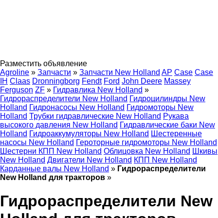
Разместить объявление
Agroline
»
Запчасти
»
Запчасти New Holland
AP
Case
Case
IH
Claas
Dronningborg
Fendt
Ford
John Deere
Massey
Ferguson
ZF
»
Гидравлика New Holland
»
Гидрораспределители New Holland
Гидроцилиндры New
Holland
Гидронасосы New Holland
Гидромоторы New
Holland
Трубки гидравлические New Holland
Рукава
высокого давления New Holland
Гидравлические баки New
Holland
Гидроаккумуляторы New Holland
Шестеренные
насосы New Holland
Героторные гидромоторы New Holland
Шестерни КПП New Holland
Облицовка New Holland
Шкивы
New Holland
Двигатели New Holland
КПП New Holland
Карданные валы New Holland
»
Гидрораспределители
New Holland для тракторов
»
Гидрораспределители New