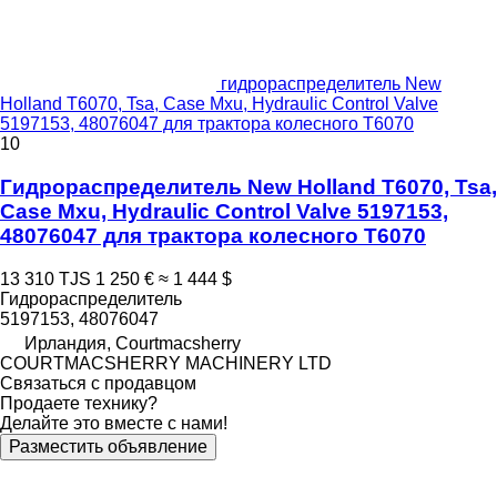
гидрораспределитель New
Holland T6070, Tsa, Case Mxu, Hydraulic Control Valve
5197153, 48076047 для трактора колесного T6070
10
Гидрораспределитель New Holland T6070, Tsa,
Case Mxu, Hydraulic Control Valve 5197153,
48076047 для трактора колесного T6070
13 310 TJS
1 250 €
≈ 1 444 $
Гидрораспределитель
5197153, 48076047
Ирландия, Courtmacsherry
COURTMACSHERRY MACHINERY LTD
Связаться с продавцом
Продаете технику?
Делайте это вместе с нами!
Разместить объявление