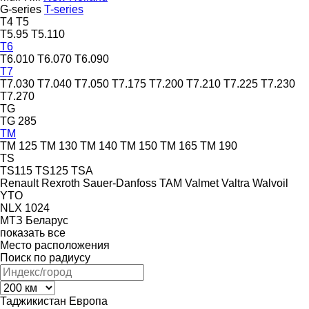
G-series
T-series
T4
T5
T5.95
T5.110
T6
T6.010
T6.070
T6.090
T7
T7.030
T7.040
T7.050
T7.175
T7.200
T7.210
T7.225
T7.230
T7.270
TG
TG 285
TM
TM 125
TM 130
TM 140
TM 150
TM 165
TM 190
TS
TS115
TS125
TSA
Renault
Rexroth
Sauer-Danfoss
TAM
Valmet
Valtra
Walvoil
YTO
NLX 1024
МТЗ Беларус
показать все
Место расположения
Поиск по радиусу
Таджикистан
Европа