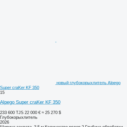
новый глубокорыхлитель Alpego
Super craKer KF 350
15
Alpego Super craKer KF 350
233 600 TJS
22 000 €
≈ 25 270 $
Глубокорыхлитель
2026
Ширина захвата
3,5 м
Количество рядов
2
Глубина обработки