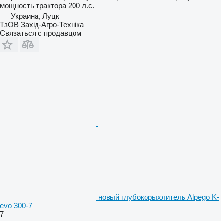
мощность трактора
200 л.с.
Украина, Луцк
ТзОВ Захід-Агро-Техніка
Связаться с продавцом
новый глубокорыхлитель Alpego K-
evo 300-7
7