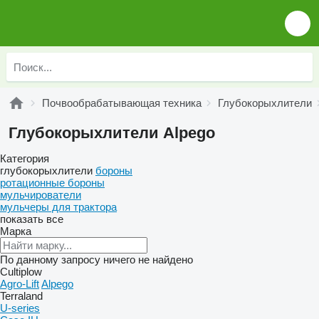
Почвообрабатывающая техника
Глубокорыхлители
Глубокорыхлители Alpego
Категория
глубокорыхлители
бороны
ротационные бороны
мульчирователи
мульчеры для трактора
показать все
Марка
По данному запросу ничего не найдено
Cultiplow
Agro-Lift
Alpego
Terraland
U-series