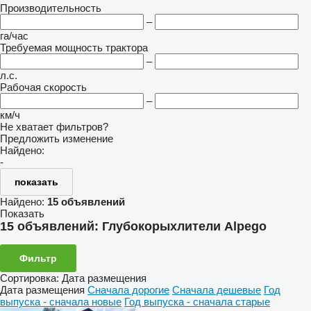
Производительность
–
га/час
Требуемая мощность трактора
–
л.с.
Рабочая скорость
–
км/ч
Не хватает фильтров?
Предложить изменение
Найдено:
-
показать
Найдено:
15 объявлений
Показать
15 объявлений:
Глубокорыхлители Alpego
Фильтр
Сортировка
:
Дата размещения
Дата размещения
Сначала дорогие
Сначала дешевые
Год
выпуска - сначала новые
Год выпуска - сначала старые