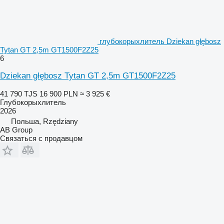
глубокорыхлитель Dziekan głębosz
Tytan GT 2,5m GT1500F2Z25
6
Dziekan głębosz Tytan GT 2,5m GT1500F2Z25
41 790 TJS
16 900 PLN
≈ 3 925 €
Глубокорыхлитель
2026
Польша, Rzędziany
AB Group
Связаться с продавцом