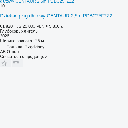
dłutowy CENTAUR 2,5m PDBC25F2Z2
10
Dziekan pług dłutowy CENTAUR 2,5m PDBC25F2Z2
61 820 TJS
25 000 PLN
≈ 5 806 €
Глубокорыхлитель
2026
Ширина захвата
2,5 м
Польша, Rzędziany
AB Group
Связаться с продавцом