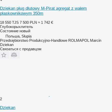
Dziekan pług dłutowy M-Pirat agregat z wałem
płaskownikowym 350m
18 550 TJS
7 500 PLN
≈ 1 742 €
Глубокорыхлитель
Состояние
новый
Польша, Słupia
Przedsiębiorstwo Produkcyjno-Handlowe ROLMAPOL Marcin
Dziekan
Связаться с продавцом
2
Dziekan