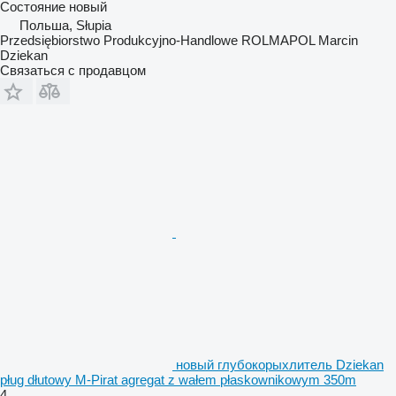
Состояние
новый
Польша, Słupia
Przedsiębiorstwo Produkcyjno-Handlowe ROLMAPOL Marcin
Dziekan
Связаться с продавцом
новый глубокорыхлитель Dziekan
pług dłutowy M-Pirat agregat z wałem płaskownikowym 350m
4