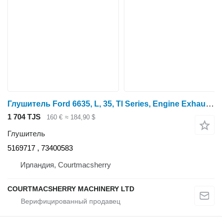
Глушитель Ford 6635, L, 35, Tl Series, Engine Exhaust Muffler Box 5169717 , 734 для трактора колесного 6635
1 704 TJS
160 €
≈ 184,90 $
Глушитель
5169717 , 73400583
Ирландия, Courtmacsherry
COURTMACSHERRY MACHINERY LTD