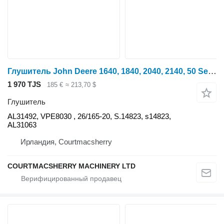
Глушитель John Deere 1640, 1840, 2040, 2140, 50 Series Exhaust Box Al31492, Al31063 AL31492 для трактора колесного
1 970 TJS
185 €
≈ 213,70 $
Глушитель
AL31492, VPE8030 , 26/165-20, S.14823, s14823,
AL31063
Ирландия, Courtmacsherry
COURTMACSHERRY MACHINERY LTD