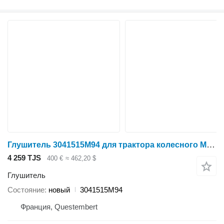
Глушитель 3041515M94 для трактора колесного Massey Ferguson 2000
4 259 TJS
400 €
≈ 462,20 $
Глушитель
Состояние
новый
3041515M94
Франция, Questembert