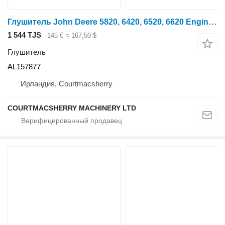
Глушитель John Deere 5820, 6420, 6520, 6620 Engine Muffler, Silencer Box Al157877 AL157877 для трактора колесного John Deere 5820
1 544 TJS
145 €
≈ 167,50 $
Глушитель
AL157877
Ирландия, Courtmacsherry
COURTMACSHERRY MACHINERY LTD