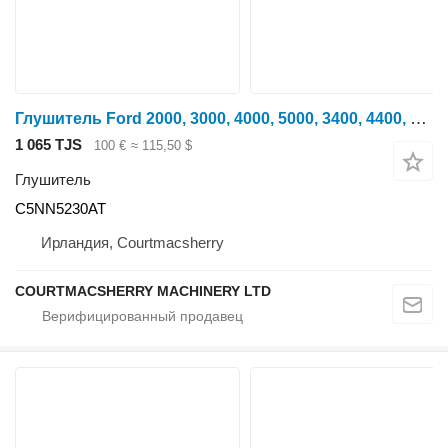
Глушитель Ford 2000, 3000, 4000, 5000, 3400, 4400, 4500, Genuine Muffler Assy C C5NN5230AT для трактора колесного
1 065 TJS
100 €
≈ 115,50 $
Глушитель
C5NN5230AT
Ирландия, Courtmacsherry
COURTMACSHERRY MACHINERY LTD