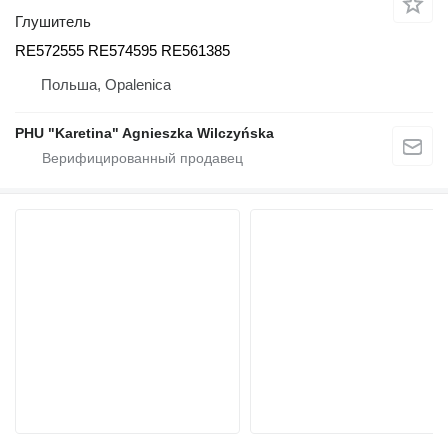
Глушитель
RE572555 RE574595 RE561385
Польша, Opalenica
PHU "Karetina" Agnieszka Wilczyńska