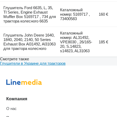
Глушитель Ford 6635, L, 35,
Каталожный
Tl Series, Engine Exhaust
номер: 5169717 ,
160 €
Muffler Box 5169717 , 734 для
73400583
трактора колесного 6635
Каталожный
Глушитель John Deere 1640,
номер: AL31492,
1840, 2040, 2140, 50 Series
VPE8030 , 26/165-
185 €
Exhaust Box Al31492, Al31063
20, S.14823,
для трактора колесного
s14823, AL31063
Смотрите также
Глушители в Украине для тракторов
Компания
О нас