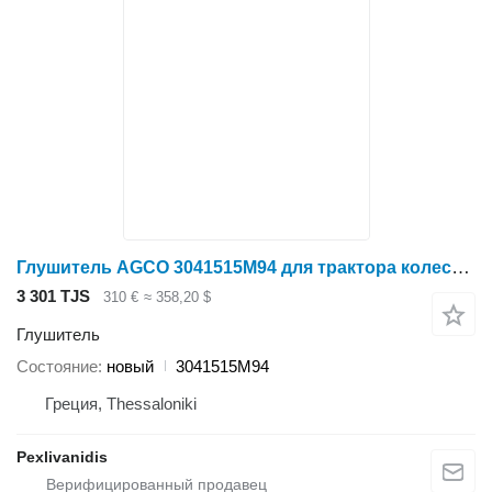
Глушитель AGCO 3041515M94 для трактора колесного Massey Ferguson
3 301 TJS
310 €
≈ 358,20 $
Глушитель
Состояние
новый
3041515M94
Греция, Thessaloniki
Pexlivanidis