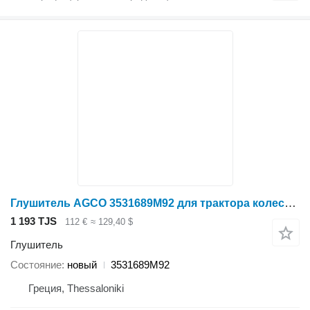
Глушитель AGCO 3531689M92 для трактора колесного Massey Ferguson
1 193 TJS
112 €
≈ 129,40 $
Глушитель
Состояние
новый
3531689M92
Греция, Thessaloniki