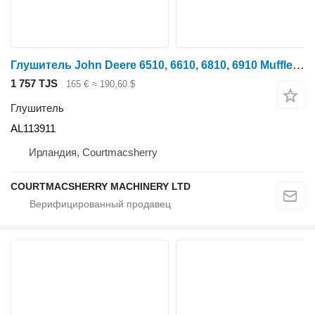
Глушитель John Deere 6510, 6610, 6810, 6910 Muffler Al113911 AL113911 для трактора колесного 6510, 6610, 6810, 6910, SE6510, SE6610
1 757 TJS
165 €
≈ 190,60 $
Глушитель
AL113911
Ирландия, Courtmacsherry
COURTMACSHERRY MACHINERY LTD