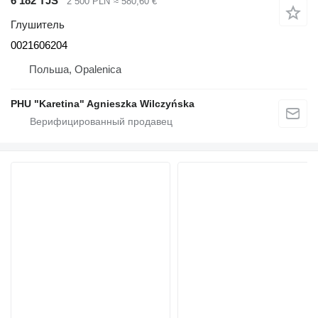
6 182 TJS
2 500 PLN
≈ 580,60 €
Глушитель
0021606204
Польша, Opalenica
PHU "Karetina" Agnieszka Wilczyńska