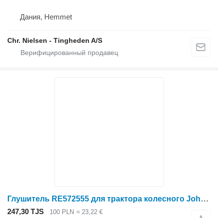
Дания, Hemmet
Chr. Nielsen - Tingheden A/S
Глушитель RE572555 для трактора колесного John Deere 8345R
247,30 TJS
100 PLN
≈ 23,22 €