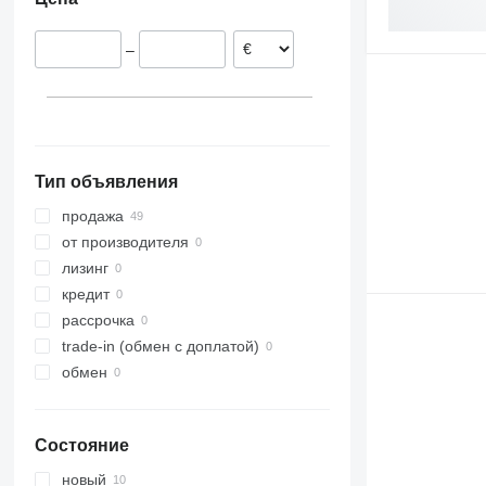
Австрия
Дания
–
Польша
Нидерланды
Ирландия
Тип объявления
продажа
от производителя
лизинг
кредит
рассрочка
trade-in (обмен с доплатой)
обмен
Состояние
новый