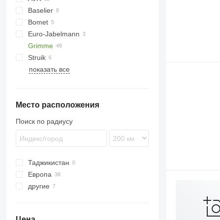
Baselier
MultiForce
Bomet
Euro-Jabelmann
U-series
Grimme
Z-series
Struik
BFL
показать все
DF
GF
DF 3000
SE
GF 75
Место расположения
GF 90
GF 200
Поиск по радиусу
GF 400
Таджикистан
Европа
другие
Германия
Франция
Украина
Великобритания
Цена