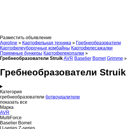
Разместить объявление
Agroline
»
Картофельная техника
»
Гребнеобразователи
Картофелеуборочные комбайны
Картофелесажалки
Приемные бункеры
Картофелекопалки
»
Гребнеобразователи Struik
AVR
Baselier
Bomet
Grimme
»
Гребнеобразователи Struik
Категория
гребнеобразователи
ботвоудалители
показать все
Марка
AVR
MultiForce
Baselier
Bomet
U-series
Z-series