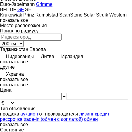
Euro-Jabelmann
Grimme
BFL
DF
GF
SE
Krukowiak
Prinz
Rumptstad
ScanStone
Solar
Struik
Western
показать все
Место расположения
Поиск по радиусу
Таджикистан
Европа
Нидерланды
Литва
Ирландия
показать все
другие
Украина
показать все
показать все
Цена
–
Тип объявления
продажа
аукцион
от производителя
лизинг
кредит
рассрочка
trade-in (обмен с доплатой)
обмен
показать все
Состояние