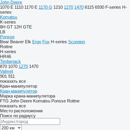
John Deere
1070 E
1110
1170 E
1170 G
1210
1270
1470
6115
6930
F-series
H-
series
Komatsu
K-series
8H GT
12H GTE
LB
Ponsse
Bear
Beaver
Elk
Ergo
Fox
H-series
Scorpion
Rottne
H-series
HR46
Timberjack
870
1070
1270
1470
Valmet
901
911
показать все
Кран-манипулятор
Кран-манипулятор
Марка крана-манипулятора
FTG
John Deere
Komatsu
Ponsse
Rottne
показать все
Место расположения
Поиск по радиусу