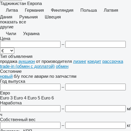
Таджикистан
Европа
Литва
Германия
Финляндия
Польша
Латвия
Дания
Румыния
Швеция
показать все
другие
Чили
Украина
Цена
–
Тип объявления
продажа
аукцион
от производителя
лизинг
кредит
рассрочка
trade-in (обмен с доплатой)
обмен
Состояние
новый
б/у
после аварии
по запчастям
Год выпуска
–
Евро
Euro 3
Euro 4
Euro 5
Euro 6
Наработка
–
м/
ч
Собственный вес
–
кг