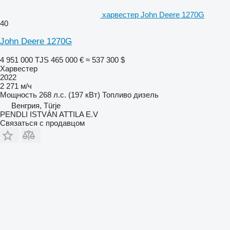
харвестер John Deere 1270G
40
John Deere 1270G
4 951 000 TJS
465 000 €
≈ 537 300 $
Харвестер
2022
2 271 м/ч
Мощность
268 л.с. (197 кВт)
Топливо
дизель
Венгрия, Türje
PENDLI ISTVÁN ATTILA E.V
Связаться с продавцом