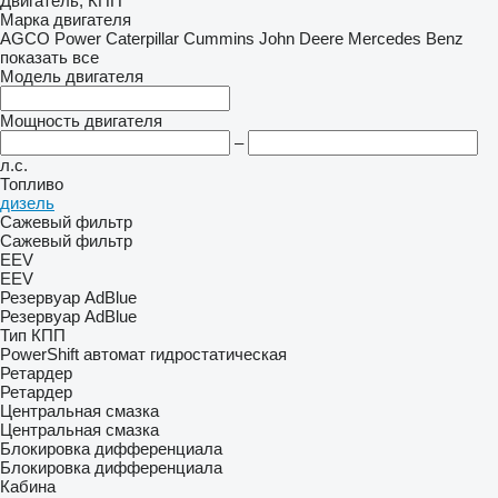
Двигатель, КПП
Марка двигателя
AGCO Power
Caterpillar
Cummins
John Deere
Mercedes Benz
показать все
Модель двигателя
Мощность двигателя
–
л.с.
Топливо
дизель
Сажевый фильтр
Сажевый фильтр
EEV
EEV
Резервуар AdBlue
Резервуар AdBlue
Тип КПП
PowerShift
автомат
гидростатическая
Ретардер
Ретардер
Центральная смазка
Центральная смазка
Блокировка дифференциала
Блокировка дифференциала
Кабина