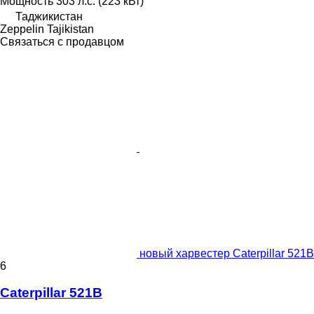
Мощность
303 л.с. (223 кВт)
Таджикистан
Zeppelin Tajikistan
Связаться с продавцом
новый харвестер Caterpillar 521B
6
Caterpillar 521B