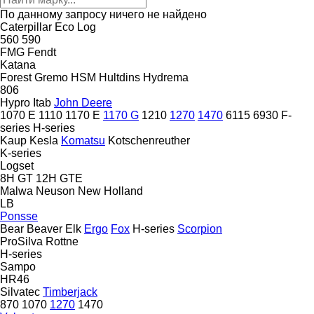
По данному запросу ничего не найдено
Caterpillar
Eco Log
560
590
FMG
Fendt
Katana
Forest
Gremo
HSM
Hultdins
Hydrema
806
Hypro
Itab
John Deere
1070 E
1110
1170 E
1170 G
1210
1270
1470
6115
6930
F-
series
H-series
Kaup
Kesla
Komatsu
Kotschenreuther
K-series
Logset
8H GT
12H GTE
Malwa
Neuson
New Holland
LB
Ponsse
Bear
Beaver
Elk
Ergo
Fox
H-series
Scorpion
ProSilva
Rottne
H-series
Sampo
HR46
Silvatec
Timberjack
870
1070
1270
1470