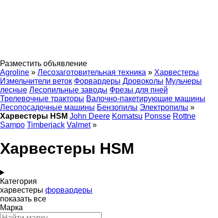
Разместить объявление
Agroline
»
Лесозаготовительная техника
»
Харвестеры
Измельчители веток
Форвардеры
Дровоколы
Мульчеры
лесные
Лесопильные заводы
Фрезы для пней
Трелевочные тракторы
Валочно-пакетирующие машины
Лесопосадочные машины
Бензопилы
Электропилы
»
Харвестеры HSM
John Deere
Komatsu
Ponsse
Rottne
Sampo
Timberjack
Valmet
»
Харвестеры HSM
Категория
харвестеры
форвардеры
показать все
Марка