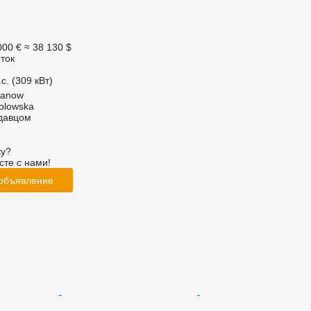
000 €
≈ 38 130 $
ток
с. (309 кВт)
danow
Solowska
одавцом
ку?
сте с нами!
 объявление