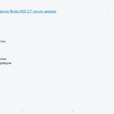
ток
атин
одавцом