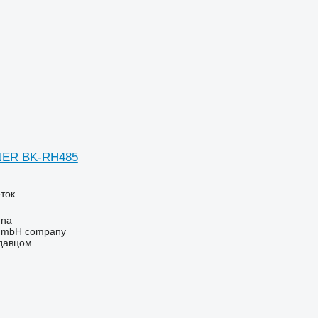
NER BK-RH485
ток
nna
 GmbH company
одавцом