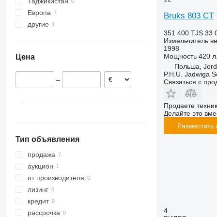
Таджикистан
Европа
Bruks 803 CT
другие
Австрия
351 400 TJS
33 
Польша
Украина
Измельчитель ве
Литва
1998
Мощность
420 л.
Цена
Польша, Jor
P.H.U. Jadwiga 
–
Связаться с пр
Продаете техни
Делайте это вме
Разместить
Тип объявления
продажа
аукцион
от производителя
лизинг
кредит
4
рассрочка