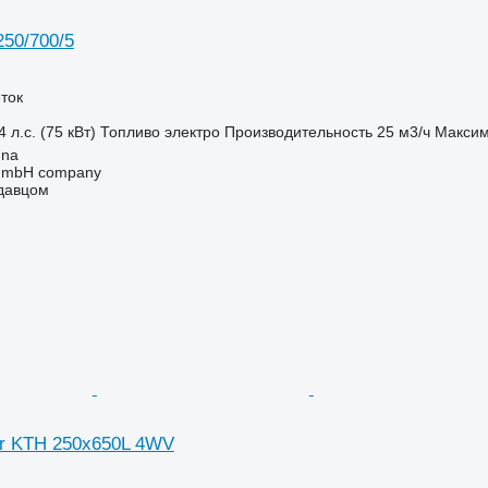
50/700/5
ток
 л.с. (75 кВт)
Топливо
электро
Производительность
25 м3/ч
Максим
nna
 GmbH company
одавцом
er KTH 250x650L 4WV