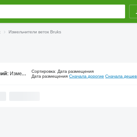
к
Измельчители веток Bruks
Сортировка
:
Дата размещения
ний:
Измельчители веток Bruks
Дата размещения
Сначала дорогие
Сначала деше