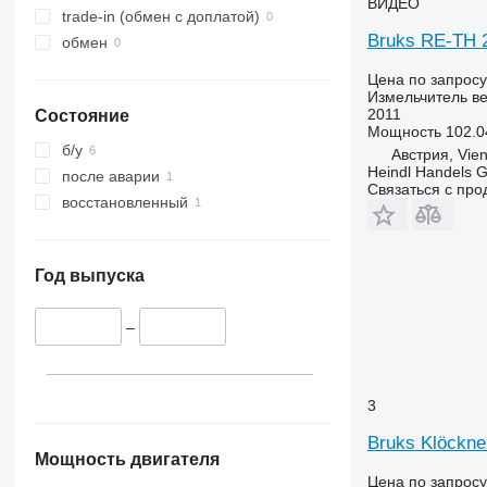
ВИДЕО
trade-in (обмен с доплатой)
Bruks RE-TH 2
обмен
Цена по запросу
Измельчитель ве
2011
Состояние
Мощность
102.04
б/у
Австрия, Vie
Heindl Handels
после аварии
Связаться с пр
восстановленный
Год выпуска
–
3
Bruks Klöckn
Мощность двигателя
Цена по запросу