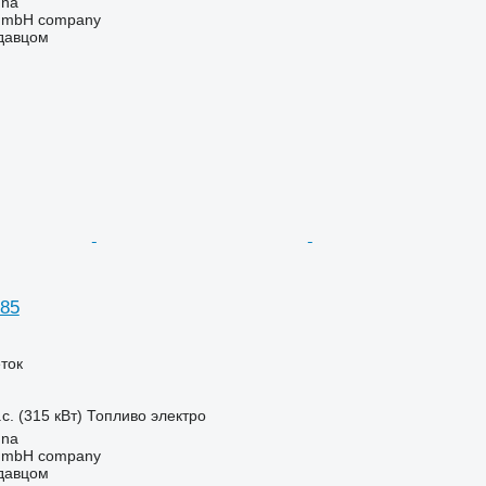
nna
 GmbH company
одавцом
85
ток
с. (315 кВт)
Топливо
электро
nna
 GmbH company
одавцом