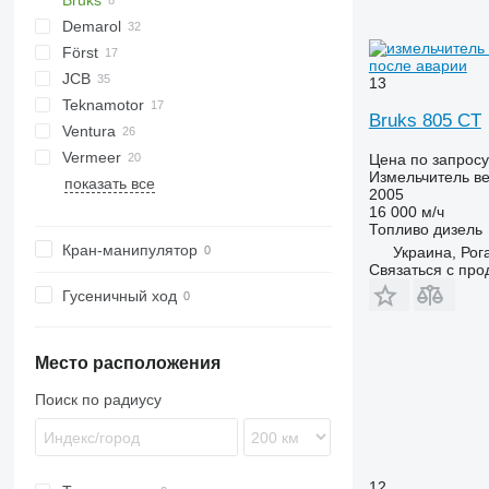
Bruks
Demarol
CK
Först
R-12
AK
Biber
после аварии
JCB
R-13
DW
ST
Arborist
13
Teknamotor
Tajga
TR
QuadTrak
A-series
Hem
1510 E
Crambo
Big X
CS
TP
OL
PTH
MR
Bruks 805 CT
Ventura
Skorpion
1270
TW
Vermeer
Цена по запросу
Измельчитель ве
показать все
BC
FH
MZA
2005
HG
FMX
SR
16 000 м/ч
Топливо
дизель
Кран-манипулятор
Украина, Рог
Связаться с пр
Гусеничный ход
Место расположения
Поиск по радиусу
12