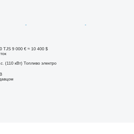
0 TJS
9 000 €
≈ 10 400 $
ток
с. (110 кВт)
Топливо
электро
AB
одавцом