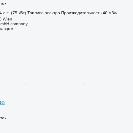
ток
 л.с. (75 кВт)
Топливо
электро
Производительность
40 м3/ч
0 Wien
 GmbH company
одавцом
85
ток