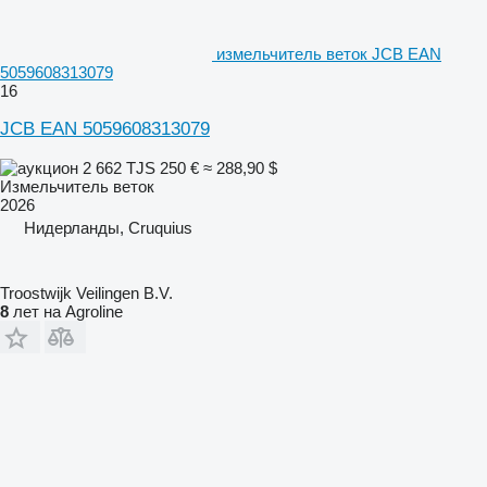
измельчитель веток JCB EAN
5059608313079
16
JCB EAN 5059608313079
2 662 TJS
250 €
≈ 288,90 $
Измельчитель веток
2026
Нидерланды, Cruquius
Troostwijk Veilingen B.V.
8
лет на Agroline