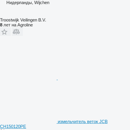
Нидерланды, Wijchen
Troostwijk Veilingen B.V.
8
лет на Agroline
измельчитель веток JCB
CH150120PE