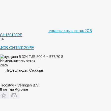
измельчитель веток JCB
CH150120PE
16
JCB CH150120PE
5 324 TJS
500 €
≈ 577,70 $
Измельчитель веток
2026
Нидерланды, Cruquius
Troostwijk Veilingen B.V.
8
лет на Agroline