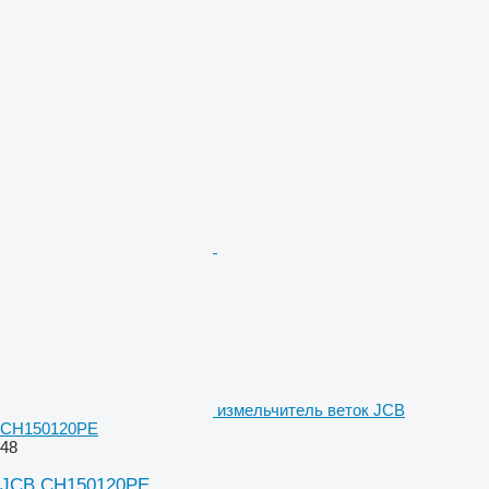
измельчитель веток JCB
CH150120PE
48
JCB CH150120PE