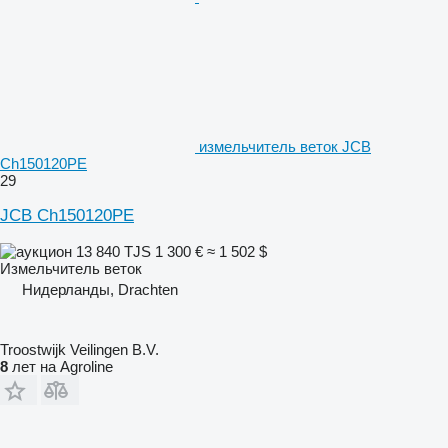
измельчитель веток JCB
Ch150120PE
29
JCB Ch150120PE
13 840 TJS
1 300 €
≈ 1 502 $
Измельчитель веток
Нидерланды, Drachten
Troostwijk Veilingen B.V.
8
лет на Agroline