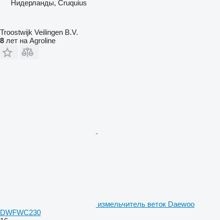
Нидерланды, Cruquius
Troostwijk Veilingen B.V.
8
лет на Agroline
измельчитель веток Daewoo
DWFWC230