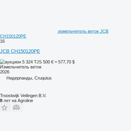
измельчитель веток JCB
CH150120PE
16
JCB CH150120PE
5 324 TJS
500 €
≈ 577,70 $
Измельчитель веток
2026
Нидерланды, Cruquius
Troostwijk Veilingen B.V.
8
лет на Agroline