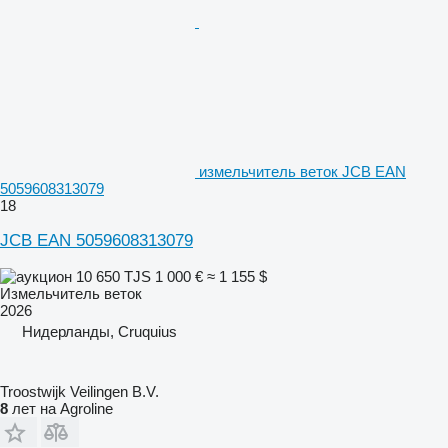
измельчитель веток JCB EAN
5059608313079
18
JCB EAN 5059608313079
10 650 TJS
1 000 €
≈ 1 155 $
Измельчитель веток
2026
Нидерланды, Cruquius
Troostwijk Veilingen B.V.
8
лет на Agroline