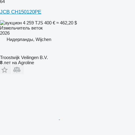
64
JCB CH150120PE
4 259 TJS
400 €
≈ 462,20 $
Измельчитель веток
2026
Нидерланды, Wijchen
Troostwijk Veilingen B.V.
8
лет на Agroline