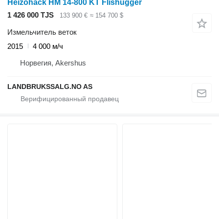
Heizohack HM 14-800 KT Flishugger
1 426 000 TJS
133 900 €
≈ 154 700 $
Измельчитель веток
2015
4 000 м/ч
Норвегия, Akershus
LANDBRUKSSALG.NO AS