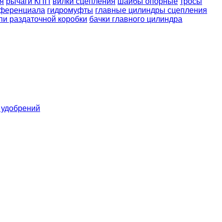
я
рычаги КПП
вилки сцепления
шайбы опорные
тросы
ференциала
гидромуфты
главные цилиндры сцепления
пи раздаточной коробки
бачки главного цилиндра
 удобрений