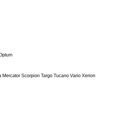
Optum
a
Mercator
Scorpion
Targo
Tucano
Vario
Xerion