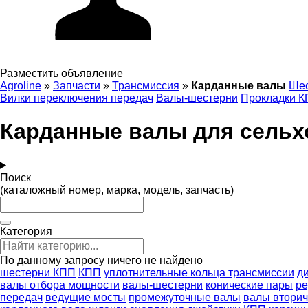
Разместить объявление
Agroline
»
Запчасти
»
Трансмиссия
»
Карданные валы
Шес
Вилки переключения передач
Валы-шестерни
Прокладки 
Карданные валы для сельх
Поиск
(каталожный номер, марка, модель, запчасть)
Категория
По данному запросу ничего не найдено
шестерни КПП
КПП
уплотнительные кольца трансмиссии
д
валы отбора мощности
валы-шестерни
конические пары
ре
передач
ведущие мосты
промежуточные валы
валы втори