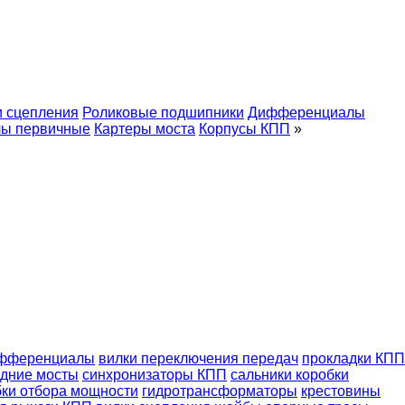
и сцепления
Роликовые подшипники
Дифференциалы
ы первичные
Картеры моста
Корпусы КПП
»
фференциалы
вилки переключения передач
прокладки КПП
дние мосты
синхронизаторы КПП
сальники коробки
бки отбора мощности
гидротрансформаторы
крестовины