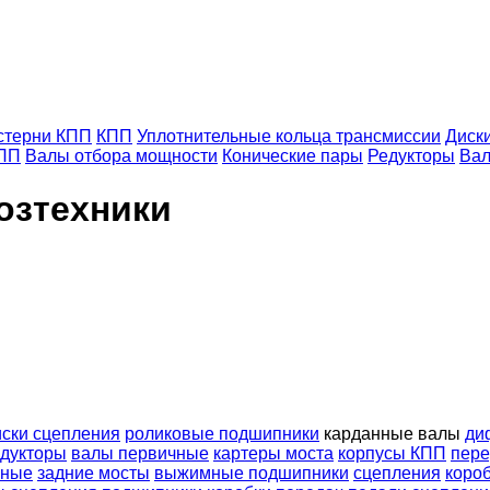
терни КПП
КПП
Уплотнительные кольца трансмиссии
Диск
КПП
Валы отбора мощности
Конические пары
Редукторы
Вал
озтехники
иски сцепления
роликовые подшипники
карданные валы
ди
дукторы
валы первичные
картеры моста
корпусы КПП
пере
чные
задние мосты
выжимные подшипники
сцепления
коро