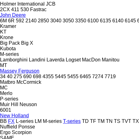
Holmer
International
JCB
2CX
411
530
Fastrac
John Deere
6M
6R
592
2140
2850
3040
3050
3350
6100
6135
6140
6145
Kramer
KT
Krone
Big Pack
Big X
Kubota
M-series
Lamborghini
Landini
Laverda
Logset
MacDon
Manitou
MT
Massey Ferguson
34
40
275
690
698
4355
5445
5455
6465
7274
7719
Matbro
McCormick
MC
Merlo
P-series
Muir Hill
Neuson
6001
New Holland
BB
FX
L-series
LM
M-series
T-series
TD
TF
TM
TN
TS
TVT
TX
Nuffield
Ponsse
Ergo
Scorpion
SAME