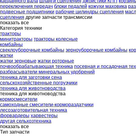
карданного вала
шланги сцепления
джойстики КПП
корзин
переключения передач
блоки педалей
кожухи маховика
раз
подвесные подшипники
рабочие цилиндры сцепления
мас
сцепления
другие запчасти трансмиссии
показать все
Категория техники
тракторы
минитракторы
тракторы колесные
комбайны
свеклоуборочные комбайны
зерноуборочные комбайны
ко
жатки
жатки зерновые
жатки роторные
почвообрабатывающая техника
посевная и посадочная те
разбрасыватели минеральных удобрений
техника для заготовки сена
сельскохозяйственные погрузчики
техника для животноводства
техника для животноводства
кормосмесители
самоходные смесители-кормораздатчики
лесозаготовительная техника
форвардеры
харвестеры
другая сельхозтехника
показать все
Тип запчасти