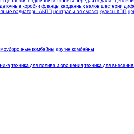
ы сцепления
подшипники коробки передач
педали сцеплени
даточные коробки
фланцы карданных валов
шестерни диф
ляные радиаторы АКПП
центральная смазка
кулисы КПП
це
рмоуборочные комбайны
другие комбайны
хника
техника для полива и орошения
техника для внесения