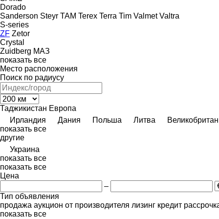
Dorado
Sanderson
Steyr
TAM
Terex
Terra
Tim
Valmet
Valtra
S-series
ZF
Zetor
Crystal
Zuidberg
МАЗ
показать все
Место расположения
Поиск по радиусу
Таджикистан
Европа
Ирландия
Дания
Польша
Литва
Великобритан
показать все
другие
Украина
показать все
показать все
Цена
–
Тип объявления
продажа
аукцион
от производителя
лизинг
кредит
рассрочк
показать все