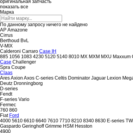
оригинальная запчасть
показать все
Марка
По данному запросу ничего не найдено
AP
Amazone
Cirrus
Berthoud
BvL
V-MIX
Calderoni
Carraro
Case IH
885
1056
1083
4230
5120
5140
8010
MX
MXM
MXU
Maxxum
Case
Challenger
Spra Coupe
Claas
Ares
Axion
Axos
C-series
Celtis
Dominator
Jaguar
Lexion
Meg
Deutz
Dronningborg
D-series
Fendt
F-series
Vario
Fermec
760
860
Fiat
Ford
4000
5610
6610
6640
7610
7710
8210
8340
8630
E-series
TW
Gaspardo
Geringhoff
Grimme
HSM
Hesston
4900