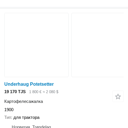
Underhaug Potetsetter
19 170 TJS
1 800 €
≈ 2 080 $
Картофелесажалка
1900
Тип
для трактора
Норвегия, Trøndelag