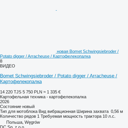
новая Bomet Schwingsiebroder /
Potato digger / Arracheuse / Картофелекопалка
8
ВИДЕО
Bomet Schwingsiebroder / Potato digger / Arracheuse /
Картофелекопалка
14 220 TJS
5 750 PLN
≈ 1 335 €
Картофельная техника - картофелекопалка
2026
Состояние
новый
Тип
для мотоблока
Вид
вибрационная
Ширина захвата
0,56 м
Количество рядов
1
Требуемая мощность трактора
10 л.с.
Польша, Węgrów
DC Sp. z o.o.