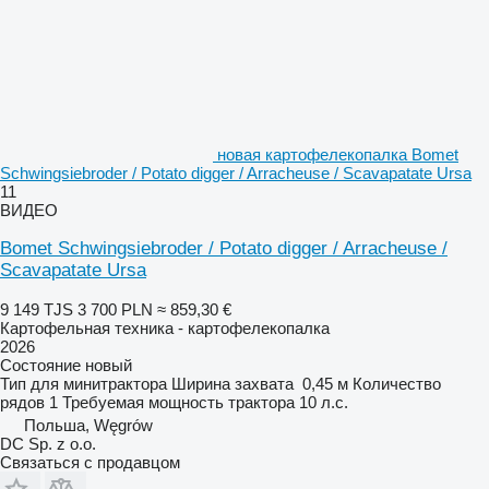
новая картофелекопалка Bomet
Schwingsiebroder / Potato digger / Arracheuse / Scavapatate Ursa
11
ВИДЕО
Bomet Schwingsiebroder / Potato digger / Arracheuse /
Scavapatate Ursa
9 149 TJS
3 700 PLN
≈ 859,30 €
Картофельная техника - картофелекопалка
2026
Состояние
новый
Тип
для минитрактора
Ширина захвата
0,45 м
Количество
рядов
1
Требуемая мощность трактора
10 л.с.
Польша, Węgrów
DC Sp. z o.o.
Связаться с продавцом