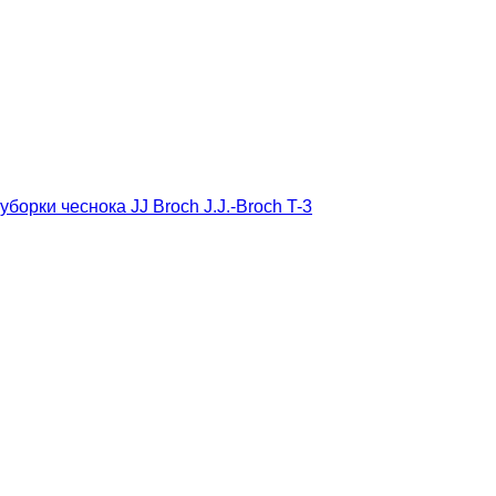
уборки чеснока JJ Broch J.J.-Broch T-3