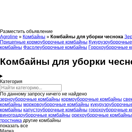
Разместить объявление
Agroline
»
Комбайны
»
Комбайны для уборки чеснока
Зе
Прицепные кормоуборочные комбайны
Кукурузоуборочны
комбайны
Фасолеуборочные комбайны
Горохоуборочные 
Комбайны для уборки чесн
Категория
По данному запросу ничего не найдено
зерноуборочные комбайны
кормоуборочные комбайны
све
комбайны
морковоуборочные комбайны
кукурузоуборочны
комбайны
капустоуборочные комбайны
горохоуборочные 
виноградоуборочные комбайны
орехоуборочные комбайны
тростника
другие комбайны
показать все
Марка