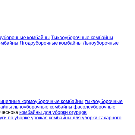
оуборочные комбайны
Тыквоуборочные комбайны
омбайны
Ягодоуборочные комбайны
Льноуборочные
рицепные кормоуборочные комбайны
тыквоуборочные
байны
льноуборочные комбайны
фасолеуборочные
 чеснока
комбайны для уборки огурцов
уги по уборке урожая
комбайны для уборки сахарного