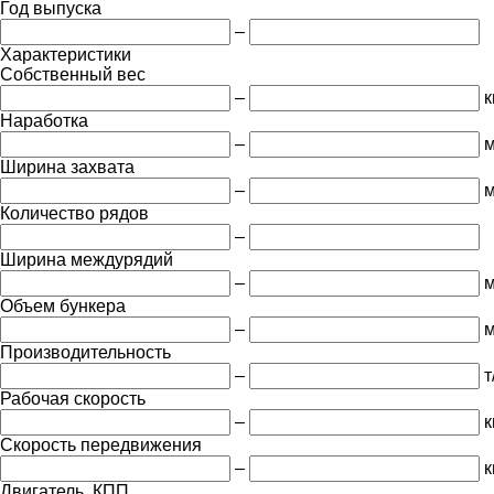
Год выпуска
–
Характеристики
Собственный вес
–
к
Наработка
–
м
Ширина захвата
–
Количество рядов
–
Ширина междурядий
–
Объем бункера
–
м
Производительность
–
т
Рабочая скорость
–
к
Скорость передвижения
–
к
Двигатель, КПП