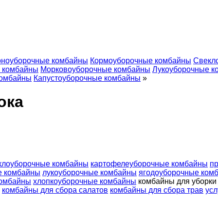
рноуборочные комбайны
Кормоуборочные комбайны
Свекл
е комбайны
Морковоуборочные комбайны
Лукоуборочные к
комбайны
Капустоуборочные комбайны
»
ока
клоуборочные комбайны
картофелеуборочные комбайны
п
е комбайны
лукоуборочные комбайны
ягодоуборочные ком
комбайны
хлопкоуборочные комбайны
комбайны для уборки
комбайны для сбора салатов
комбайны для сбора трав
усл