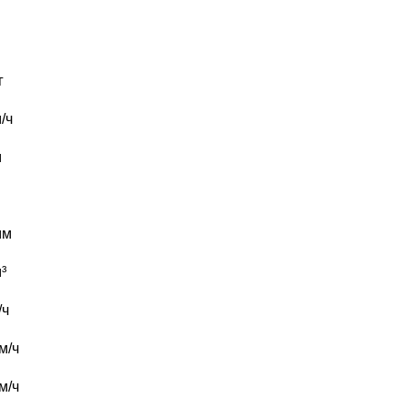
г
/ч
м
мм
³
/ч
м/ч
м/ч