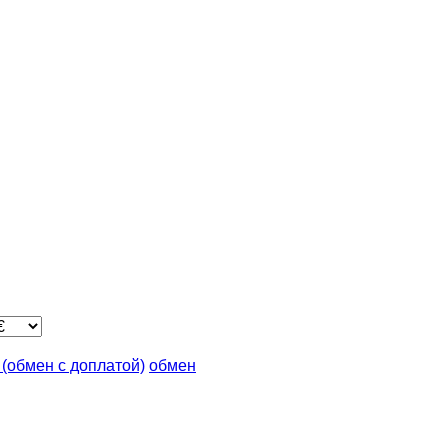
n (обмен с доплатой)
обмен