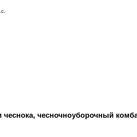
.с.
 чеснока, чесночноуборочный комба