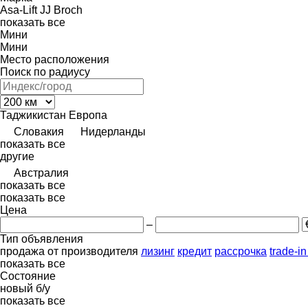
Asa-Lift
JJ Broch
показать все
Мини
Мини
Место расположения
Поиск по радиусу
Таджикистан
Европа
Словакия
Нидерланды
показать все
другие
Австралия
показать все
показать все
Цена
–
Тип объявления
продажа
от производителя
лизинг
кредит
рассрочка
trade-i
показать все
Состояние
новый
б/у
показать все