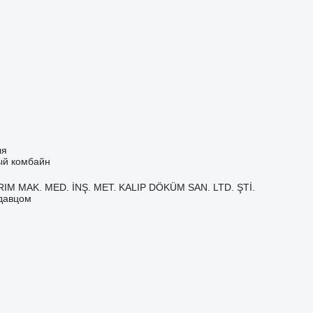
ля
ый комбайн
IM MAK. MED. İNŞ. MET. KALIP DÖKÜM SAN. LTD. ŞTİ.
одавцом