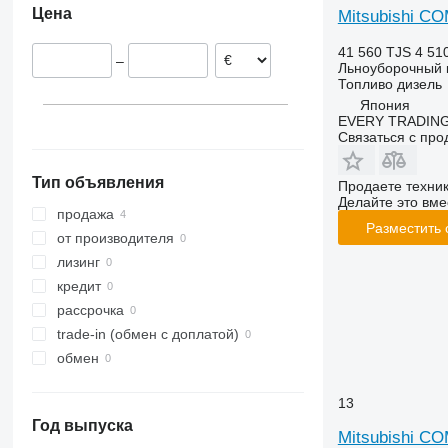
Цена
Mitsubishi C
9120
2264
W-series
9230
7300
41 560 TJS
4 51
–
9240
7350
Льноуборочный 
Топливо
дизель
Axial-Flow
7450
Япония
7750
EVERY TRADING
Связаться с пр
7780
8100
Тип объявления
8200
Продаете техни
Делайте это вме
8300
продажа
Разместить
8400
от производителя
8500
лизинг
8600
кредит
9500
рассрочка
9560
trade-in (обмен с доплатой)
9600
обмен
9610
9640
13
Год выпуска
9650
Mitsubishi C