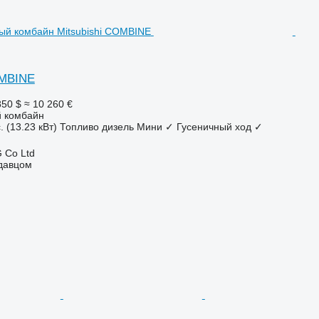
OMBINE
850 $
≈ 10 260 €
 комбайн
. (13.23 кВт)
Топливо
дизель
Мини
✓
Гусеничный ход
✓
 Co Ltd
одавцом