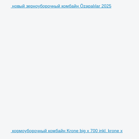
новый зерноуборочный комбайн Özapalılar 2025
кормоуборочный комбайн Krone big x 700 inkl. krone x