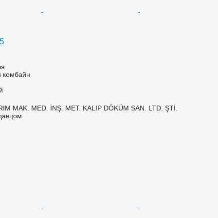
5
ля
 комбайн
й
IM MAK. MED. İNŞ. MET. KALIP DÖKÜM SAN. LTD. ŞTİ.
одавцом