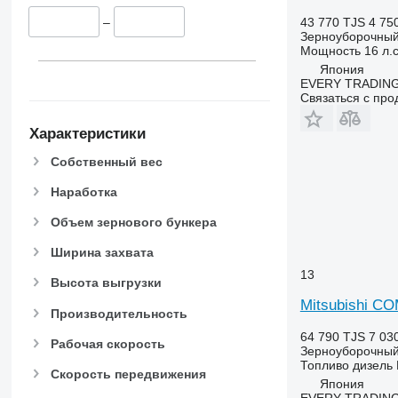
9660
43 770 TJS
4 75
–
9670 STS
Зерноуборочный
9680
Мощность
16 л.с
9700
Япония
EVERY TRADING
9750
Связаться с пр
9760 STS
9770
Характеристики
9780
Собственный вес
9860 STS
Наработка
9880
9900
Объем зернового бункера
C-series
Ширина захвата
F-series
13
H-series
Высота выгрузки
M-series
Mitsubishi C
Производительность
S-series
64 790 TJS
7 03
T-series
Рабочая скорость
Зерноуборочный
W-series
Топливо
дизель
Скорость передвижения
Япония
X-series