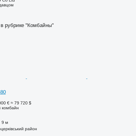
 Co Ltd
одавцом
 в рубрике "Комбайны"
480
000 €
≈ 79 720 $
 комбайн
9 м
оцерківський район