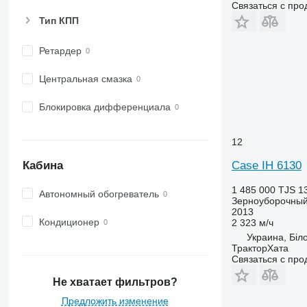
Связаться с пр
Тип КПП
Ретардер
Центральная смазка
Блокировка дифференциала
12
Кабина
Case IH 6130
1 485 000 TJS
1
Автономный обогреватель
Зерноуборочный
2013
Кондиционер
2 323 м/ч
Украина, Біл
ТракторХата
Связаться с пр
Не хватает фильтров?
Предложить изменение