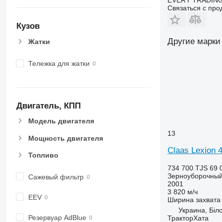
EVERY TRADING
Связаться с пр
Кузов
Другие марки
Жатки
Тележка для жатки
Двигатель, КПП
Модель двигателя
13
Мощность двигателя
Claas Lexion 
Топливо
734 700 TJS
69 
Зерноуборочный
Сажевый фильтр
2001
3 820 м/ч
EEV
Ширина захвата
Украина, Біл
Резервуар AdBlue
ТракторХата