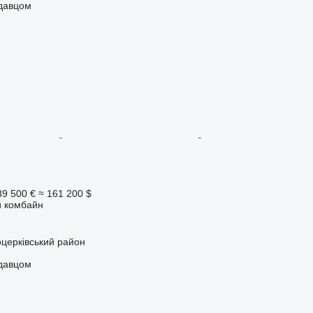
одавцом
39 500 €
≈ 161 200 $
 комбайн
оцерківський район
одавцом