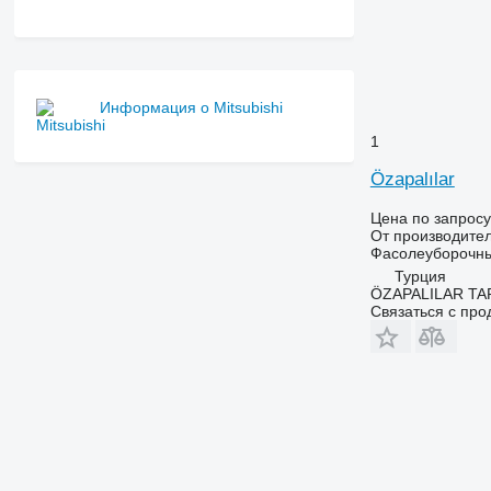
Информация о Mitsubishi
1
Özapalılar
Цена по запросу
От производите
Фасолеуборочн
Турция
ÖZAPALILAR TAR
Связаться с пр