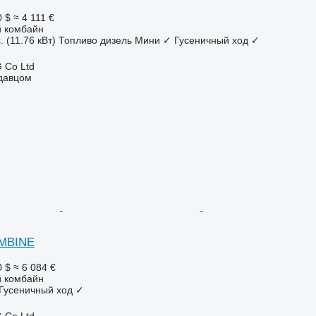
0 $
≈ 4 111 €
 комбайн
. (11.76 кВт)
Топливо
дизель
Мини
✓
Гусеничный ход
✓
 Co Ltd
одавцом
OMBINE
0 $
≈ 6 084 €
 комбайн
Гусеничный ход
✓