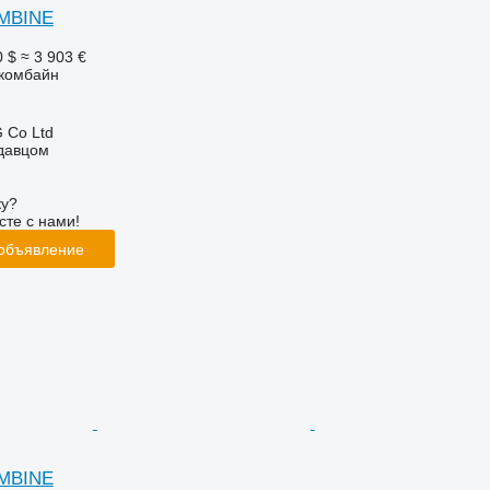
OMBINE
0 $
≈ 3 903 €
комбайн
 Co Ltd
одавцом
ку?
сте с нами!
 объявление
OMBINE