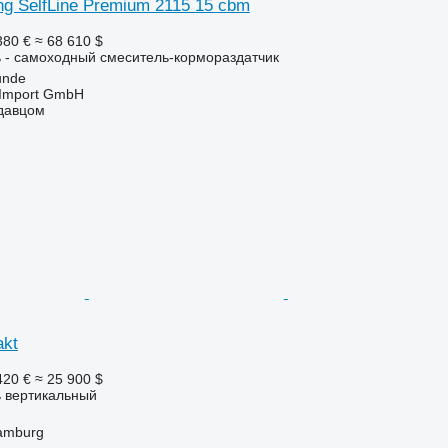
ing SelfLine Premium 2115 15 cbm
380 €
≈ 68 610 $
 - самоходный смеситель-кормораздатчик
unde
t-Import GmbH
одавцом
akt
420 €
≈ 25 900 $
 вертикальный
amburg