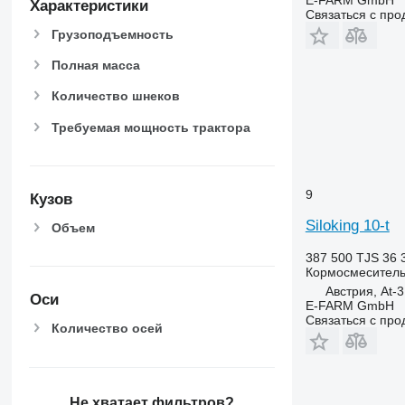
E-FARM GmbH
Характеристики
Связаться с пр
Грузоподъемность
Полная масса
Количество шнеков
Требуемая мощность трактора
9
Кузов
Siloking 10-t
Объем
387 500 TJS
36 
Кормосмеситель
Австрия, At-3
Оси
E-FARM GmbH
Связаться с пр
Количество осей
Не хватает фильтров?