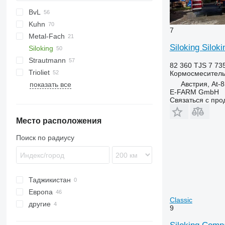
BvL
Kuhn
V-MIX
TMR
MF
SB
7
Metal-Fach
VM
Euromix
Siloking Silok
Siloking
Profile
VMP
Sam
Gulliver
Strautmann
SPV Power
Koala
SelfLine
Premier Maxi
Dunker
82 360 TJS
7 73
Trioliet
TrailedLine
Verti-Mix
VM
MV
Кормосмеситель
Австрия, At-
показать все
Gigant
E-FARM GmbH
Smartrac
Связаться с пр
Solomix
Место расположения
Triomix
Поиск по радиусу
Таджикистан
Европа
Classic
другие
Германия
9
Австрия
Украина