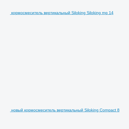
кормосмеситель вертикальный Siloking Siloking mp 14
новый кормосмеситель вертикальный Siloking Compact 8