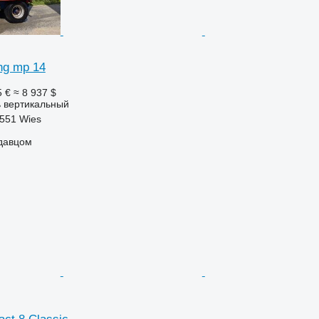
ing mp 14
5 €
≈ 8 937 $
 вертикальный
8551 Wies
одавцом