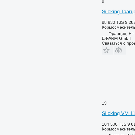
9
Siloking Taaru
98 830 TJS
9 28
Кормосмеситель
Франция, Fr-
E-FARM GmbH
Связаться с пр
19
Siloking VM 1
104 500 TJS
9 8
Кормосмеситель