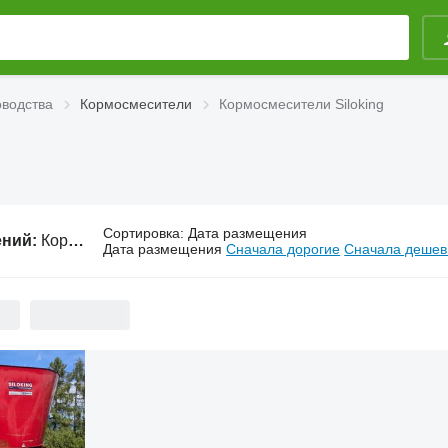
оводства
Кормосмесители
Кормосмесители Siloking
Сортировка
:
Дата размещения
ений:
Кормосмесители Siloking
Дата размещения
Сначала дорогие
Сначала деше