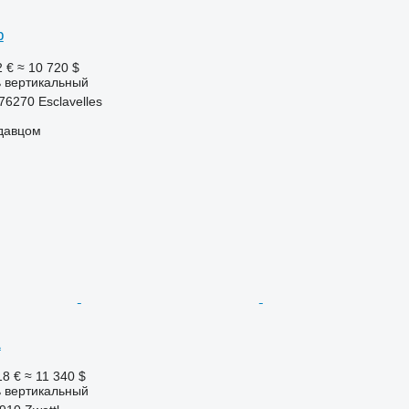
p
2 €
≈ 10 720 $
 вертикальный
76270 Esclavelles
одавцом
1
18 €
≈ 11 340 $
 вертикальный