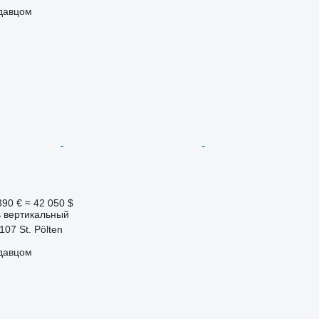
одавцом
390 €
≈ 42 050 $
 вертикальный
107 St. Pölten
одавцом