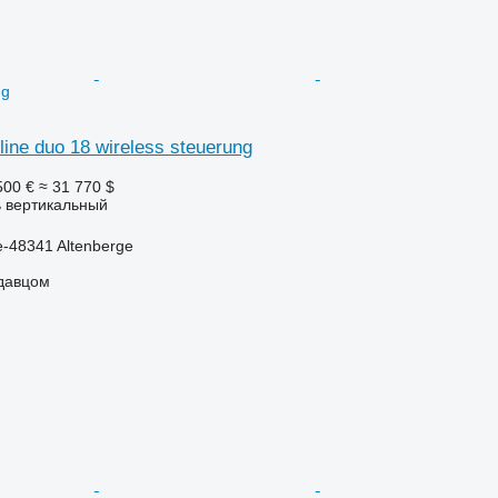
ng
dline duo 18 wireless steuerung
500 €
≈ 31 770 $
 вертикальный
-48341 Altenberge
одавцом