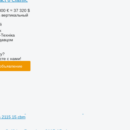
act 8 Classic
300 €
≈ 37 320 $
 вертикальный
й
к
-Техніка
одавцом
ку?
сте с нами!
 объявление
m 2115 15 cbm