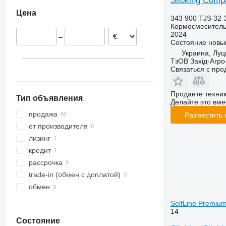
Siloking Comp
Нидерланды
Цена
Франция
343 900 TJS
32 
Кормосмеситель
Словакия
2024
–
Состояние
новы
Украина, Луц
ТзОВ Захід-Агро
Связаться с пр
Продаете техни
Тип объявления
Делайте это вме
продажа
Разместить
от производителя
лизинг
кредит
рассрочка
trade-in (обмен с доплатой)
обмен
SelfLine Premiu
14
Состояние