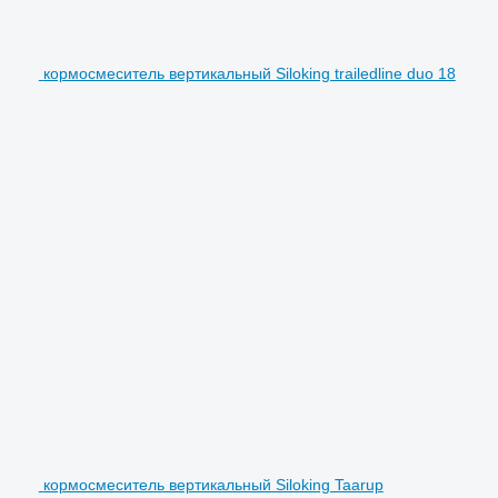
кормосмеситель вертикальный Siloking trailedline duo 18
кормосмеситель вертикальный Siloking Taarup