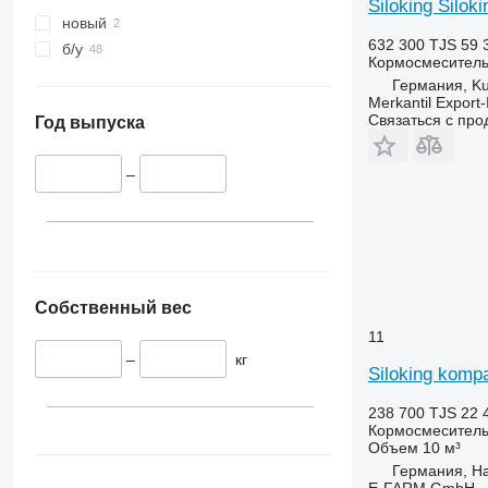
Siloking Silok
новый
632 300 TJS
59 
б/у
Кормосмеситель
Германия, K
Merkantil Expor
Связаться с пр
Год выпуска
–
Собственный вес
11
–
кг
Siloking komp
238 700 TJS
22 
Кормосмеситель
Объем
10 м³
Германия, H