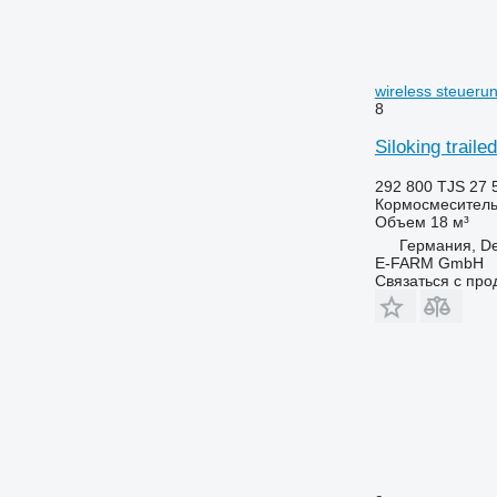
wireless steueru
8
Siloking traile
292 800 TJS
27 
Кормосмеситель
Объем
18 м³
Германия, De
E-FARM GmbH
Связаться с пр