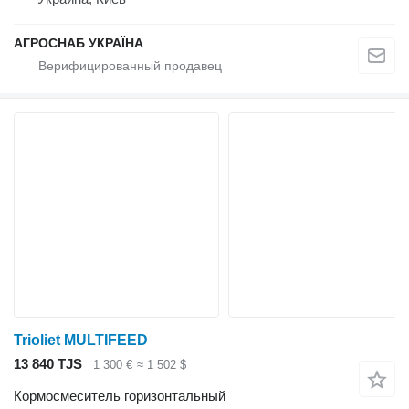
АГРОСНАБ УКРАЇНА
Trioliet MULTIFEED
13 840 TJS
1 300 €
≈ 1 502 $
Кормосмеситель горизонтальный