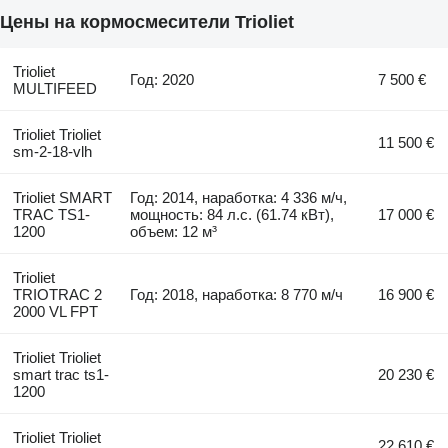
Цены на кормосмесители Trioliet
Trioliet
Год: 2020
7 500 €
MULTIFEED
Trioliet Trioliet
11 500 €
sm-2-18-vlh
Trioliet SMART
Год: 2014, наработка: 4 336 м/ч,
TRAC TS1-
мощность: 84 л.с. (61.74 кВт),
17 000 €
1200
объем: 12 м³
Trioliet
TRIOTRAC 2
Год: 2018, наработка: 8 770 м/ч
16 900 €
2000 VL FPT
Trioliet Trioliet
smart trac ts1-
20 230 €
1200
Trioliet Trioliet
22 610 €