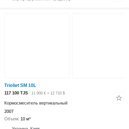
Trioliet SM 10L
117 100 TJS
11 000 €
≈ 12 710 $
Кормосмеситель вертикальный
2007
Объем
10 м³
Украина, Киев