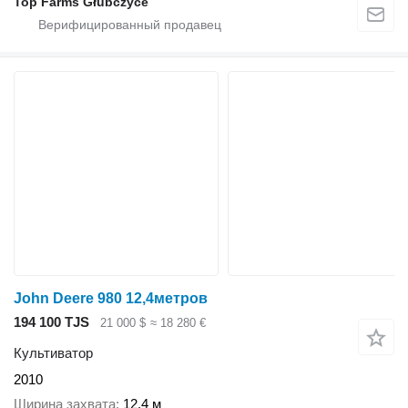
Top Farms Głubczyce
John Deere 980 12,4метров
194 100 TJS
21 000 $
≈ 18 280 €
Культиватор
2010
Ширина захвата
12,4 м