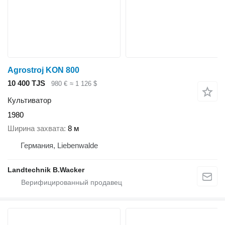
Agrostroj KON 800
10 400 TJS
980 €
≈ 1 126 $
Культиватор
1980
Ширина захвата
8 м
Германия, Liebenwalde
Landtechnik B.Wacker