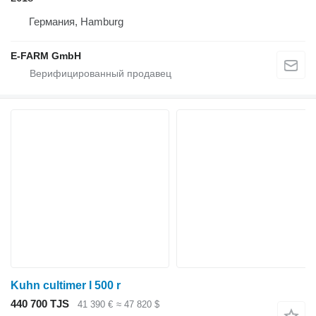
Германия, Hamburg
E-FARM GmbH
Kuhn cultimer l 500 r
440 700 TJS
41 390 €
≈ 47 820 $