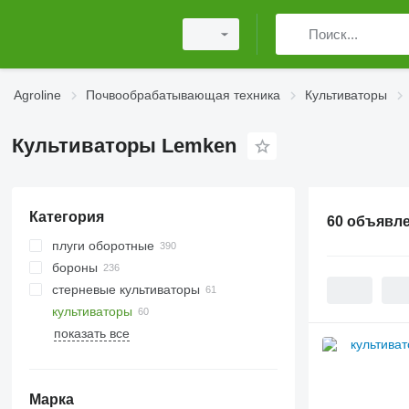
Agroline
Почвообрабатывающая техника
Культиваторы
Культиваторы Lemken
Категория
60 объявл
плуги оборотные
бороны
стерневые культиваторы
дисковые бороны
культиваторы
ротационные бороны
показать все
пружинные бороны
катки кольчатые
зубовые бороны
катки зубчато-кольчатые
катки гладкие
Марка
катки-измельчители