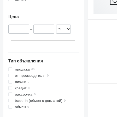
Нидерланды
Украина
Румыния
Цена
Польша
Латвия
–
Австрия
Тип объявления
продажа
от производителя
лизинг
кредит
рассрочка
trade-in (обмен с доплатой)
обмен