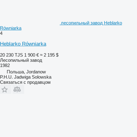
лесопильный завод Heblarko
Równiarka
4
Heblarko Równiarka
20 230 TJS
1 900 €
≈ 2 195 $
Лесопильный завод
1982
Польша, Jordanow
P.H.U. Jadwiga Solowska
Связаться с продавцом