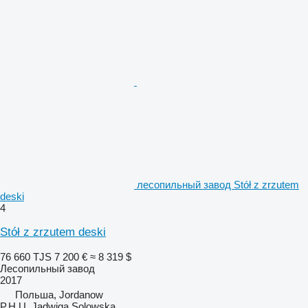
лесопильный завод Stół z zrzutem
deski
4
Stół z zrzutem deski
76 660 TJS
7 200 €
≈ 8 319 $
Лесопильный завод
2017
Польша, Jordanow
P.H.U. Jadwiga Solowska