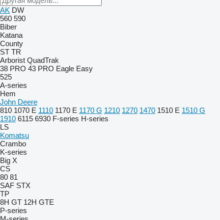
AK
DW
560
590
Biber
Katana
County
ST
TR
Arborist
QuadTrak
38 PRO
43 PRO
Eagle
Easy
525
A-series
Hem
John Deere
810
1070 E
1110
1170 E
1170 G
1210
1270
1470
1510 E
1510 G
1910
6115
6930
F-series
H-series
LS
Komatsu
Crambo
K-series
Big X
CS
80
81
SAF
STX
TP
8H GT
12H GTE
P-series
M-series