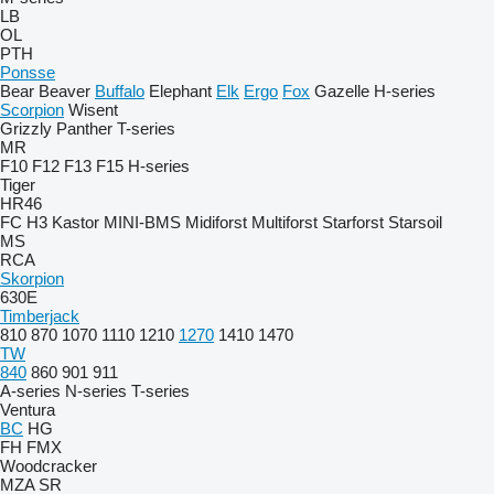
LB
OL
PTH
Ponsse
Bear
Beaver
Buffalo
Elephant
Elk
Ergo
Fox
Gazelle
H-series
Scorpion
Wisent
Grizzly
Panther
T-series
MR
F10
F12
F13
F15
H-series
Tiger
HR46
FC
H3
Kastor
MINI-BMS
Midiforst
Multiforst
Starforst
Starsoil
MS
RCA
Skorpion
630E
Timberjack
810
870
1070
1110
1210
1270
1410
1470
TW
840
860
901
911
A-series
N-series
T-series
Ventura
BC
HG
FH
FMX
Woodcracker
MZA
SR