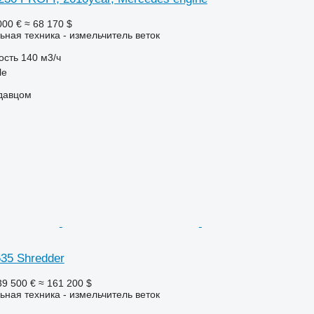
000 €
≈ 68 170 $
ьная техника - измельчитель веток
ость
140 м3/ч
le
одавцом
35 Shredder
39 500 €
≈ 161 200 $
ьная техника - измельчитель веток