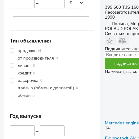
–
395 600 TJS
160
Лесозаготовител
1990
Польша, Mogi
POLBUD POLAK
Связаться с пр
Тип объявления
Подпишитесь на
продажа
от производителя
Подписатьс
лизинг
Нажимая, вы со
кредит
рассрочка
trade-in (обмен с доплатой)
обмен
Год выпуска
Mercedes engine
14
–
Doppstadt AK 