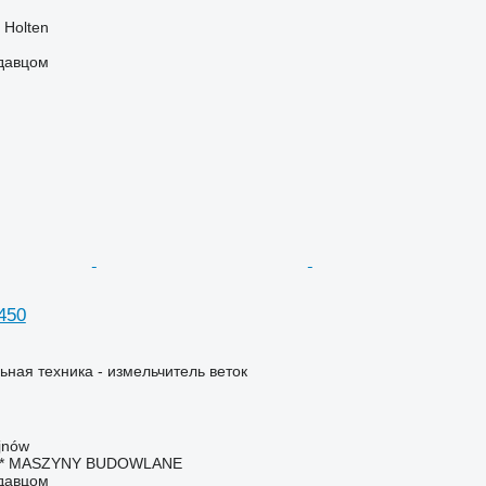
 Holten
одавцом
450
ьная техника - измельчитель веток
jnów
 * MASZYNY BUDOWLANE
одавцом