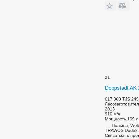
21
Doppstadt AK 
617 900 TJS
249
Лесозаготовител
2013
910 м/ч
Мощность
169 л.
Польша, Wol
TRAWOS Dudek 
Связаться с пр