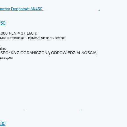
450
 000 PLN
≈ 37 160 €
ьная техника - измельчитель веток
lno
 SPÓŁKA Z OGRANICZONĄ ODPOWIEDZIALNOŚCIĄ
одавцом
330