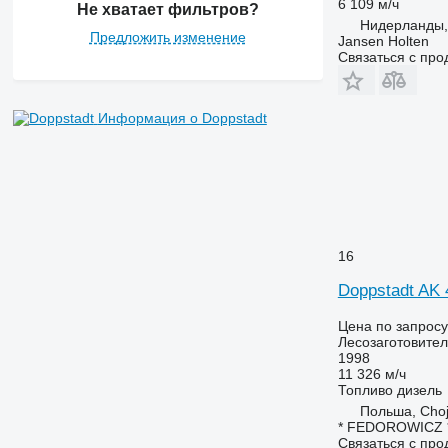
6 109 м/ч
Не хватает фильтров?
Нидерланды,
Предложить изменение
Jansen Holten
Связаться с пр
Информация о Doppstadt
16
Doppstadt AK 
Цена по запросу
Лесозаготовител
1998
11 326 м/ч
Топливо
дизель
Польша, Cho
* FEDOROWICZ
Связаться с пр