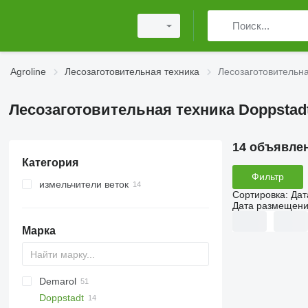
Agroline
Лесозаготовительная техника
Лесозаготовительна
Лесозаготовительная техника Doppstad
14 объявле
Категория
Фильтр
измельчители веток
Сортировка
:
Дат
Дата размещен
Марка
Demarol
MINI
CK
525
Doppstadt
PARK
R-12