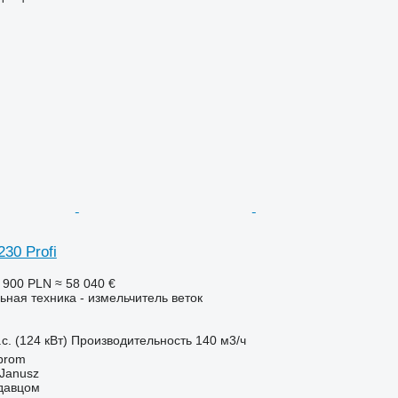
230 Profi
 900 PLN
≈ 58 040 €
ьная техника - измельчитель веток
с. (124 кВт)
Производительность
140 м3/ч
brom
Janusz
одавцом