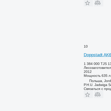
10
Doppstadt AK
1 384 000 TJS
1
Лесозаготовител
2012
Мощность
635 л.
Польша, Jor
P.H.U. Jadwiga 
Связаться с пр