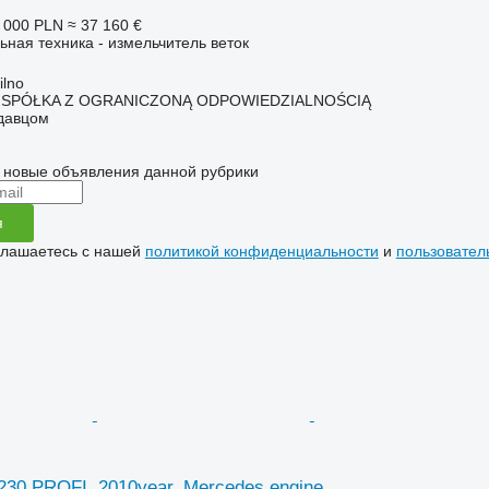
 000 PLN
≈ 37 160 €
ьная техника - измельчитель веток
lno
 SPÓŁKA Z OGRANICZONĄ ODPOWIEDZIALNOŚCIĄ
одавцом
 новые объявления данной рубрики
я
глашаетесь с нашей
политикой конфиденциальности
и
пользовател
230 PROFI, 2010year, Mercedes engine