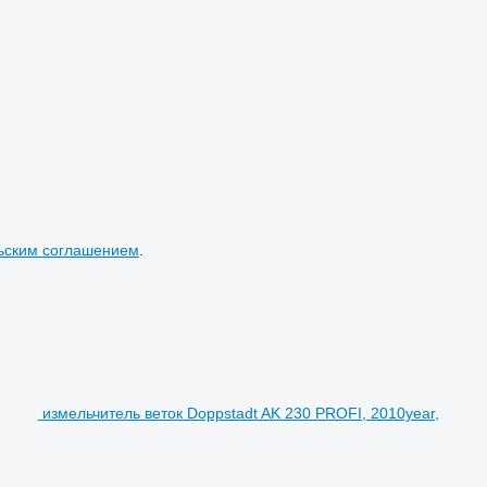
ьским соглашением
.
измельчитель веток Doppstadt AK 230 PROFI, 2010year,