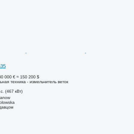
635
30 000 €
≈ 150 200 $
ьная техника - измельчитель веток
с. (467 кВт)
danow
Solowska
одавцом