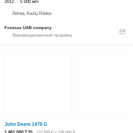
2012
5 000 м/ч
Литва, Kazlų Rūdos
Fomisas UAB company
John Deere 1470 G
1 461 000 TJS
137 500 €
≈ 158 600 $