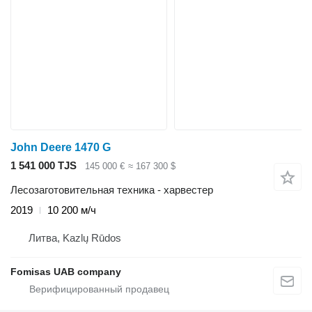
John Deere 1470 G
1 541 000 TJS
145 000 €
≈ 167 300 $
Лесозаготовительная техника - харвестер
2019
10 200 м/ч
Литва, Kazlų Rūdos
Fomisas UAB company