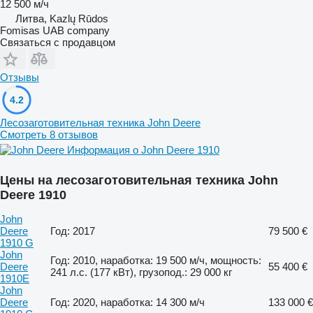
12 500 м/ч
Литва, Kazlų Rūdos
Fomisas UAB company
Связаться с продавцом
Отзывы
4.2
Лесозаготовительная техника John Deere
Смотреть 8 отзывов
Информация о John Deere 1910
Цены на лесозаготовительная техника John
Deere 1910
John
Deere
Год: 2017
79 500 €
1910 G
John
Год: 2010, наработка: 19 500 м/ч, мощность:
Deere
55 400 €
241 л.с. (177 кВт), грузопод.: 29 000 кг
1910E
John
Deere
Год: 2020, наработка: 14 300 м/ч
133 000 €