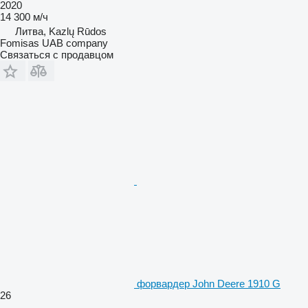
2020
14 300 м/ч
Литва, Kazlų Rūdos
Fomisas UAB company
Связаться с продавцом
форвардер John Deere 1910 G
26