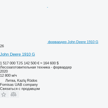
форвардер John Deere 1910 G
26
John Deere 1910 G
1 517 000 TJS
142 500 €
≈ 164 600 $
Лесозаготовительная техника - форвардер
2020
12 800 м/ч
Литва, Kazlų Rūdos
Fomisas UAB company
Связаться с продавцом