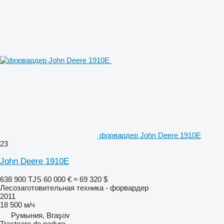
форвардер John Deere 1910E
23
John Deere 1910E
638 900 TJS
60 000 €
≈ 69 320 $
Лесозаготовительная техника - форвардер
2011
18 500 м/ч
Румыния, Braşov
Tractoare de padure