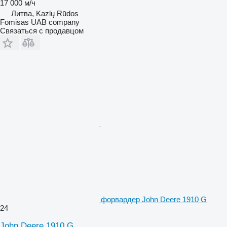
17 000 м/ч
Литва, Kazlų Rūdos
Fomisas UAB company
Связаться с продавцом
форвардер John Deere 1910 G
24
John Deere 1910 G