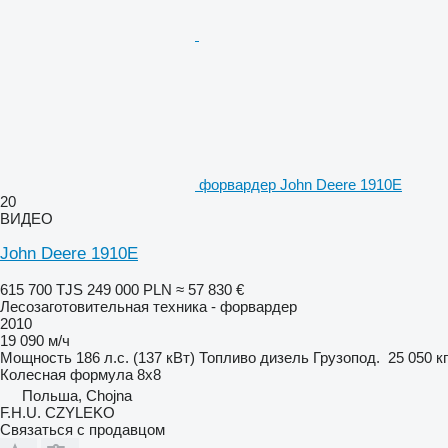
форвардер John Deere 1910E
20
ВИДЕО
John Deere 1910E
615 700 TJS
249 000 PLN
≈ 57 830 €
Лесозаготовительная техника - форвардер
2010
19 090 м/ч
Мощность
186 л.с. (137 кВт)
Топливо
дизель
Грузопод.
25 050 кг
Колесная формула
8x8
Польша, Chojna
F.H.U. CZYLEKO
Связаться с продавцом