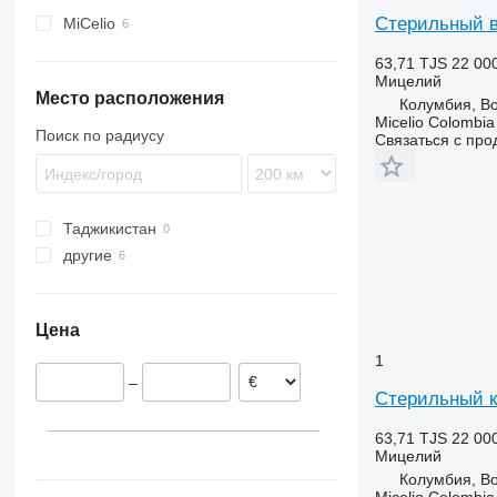
наполнители контейнеров
Стерильный 
MiCelio
морковоуборочные комбайны
63,71 TJS
22 00
кукурузоуборочные комбайны
Мицелий
лукоуборочные комбайны
Место расположения
Колумбия, B
холодильные тоннели
Micelio Colombia
Поиск по радиусу
Связаться с пр
оборудование для упаковки в
саше
горохоуборочные комбайны
капустоуборочные комбайны
Таджикистан
другие
Колумбия
Цена
1
–
Стерильный к
63,71 TJS
22 00
Мицелий
Колумбия, B