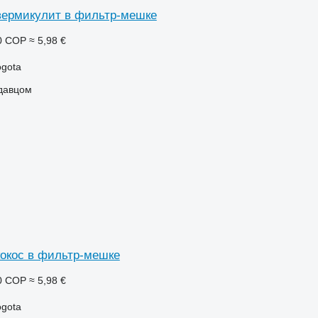
вермикулит в фильтр-мешке
0 COP
≈ 5,98 €
ogota
одавцом
окос в фильтр-мешке
0 COP
≈ 5,98 €
ogota