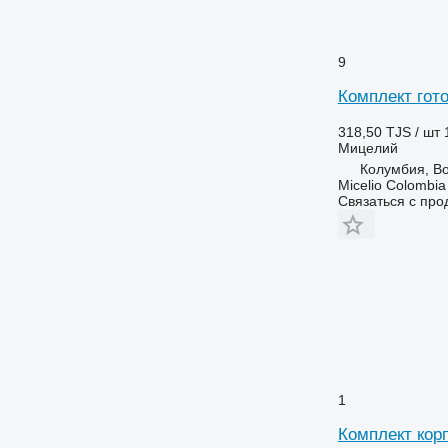
9
Комплект гото
318,50 TJS / шт
Мицелий
Колумбия, B
Micelio Colombia
Связаться с пр
1
Комплект кор