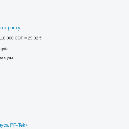
в к росту
110 000 COP
≈ 29,92 €
ogota
одавцом
пуса PF-Tek+