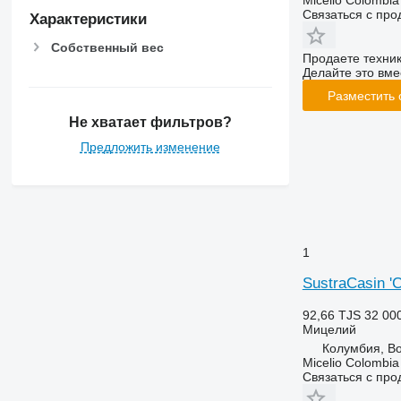
Micelio Colombia
Связаться с пр
Характеристики
Собственный вес
Продаете техни
Делайте это вме
Разместить
Не хватает фильтров?
Предложить изменение
1
SustraCasin 
92,66 TJS
32 00
Мицелий
Колумбия, B
Micelio Colombia
Связаться с пр