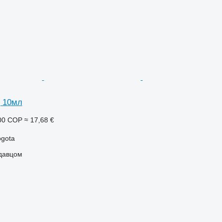
 10мл
00 COP
≈ 17,68 €
ogota
одавцом