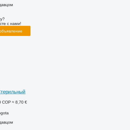
одавцом
ку?
сте с нами!
 объявление
'Стерильный
0 COP
≈ 8,70 €
ogota
одавцом