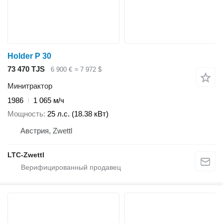
Holder P 30
73 470 TJS
6 900 €
≈ 7 972 $
Минитрактор
1986
1 065 м/ч
Мощность
25 л.с. (18.38 кВт)
Австрия, Zwettl
LTC-Zwettl