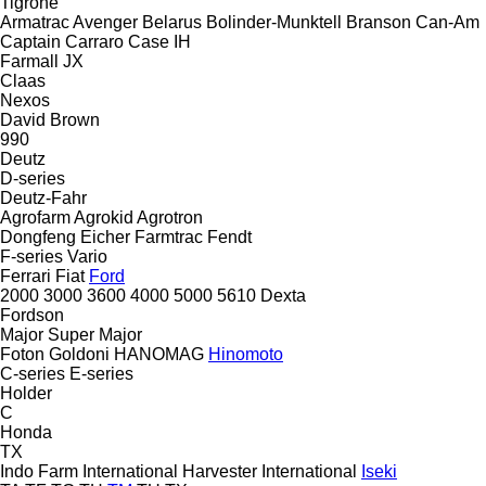
Tigrone
Armatrac
Avenger
Belarus
Bolinder-Munktell
Branson
Can-Am
Captain
Carraro
Case IH
Farmall
JX
Claas
Nexos
David Brown
990
Deutz
D-series
Deutz-Fahr
Agrofarm
Agrokid
Agrotron
Dongfeng
Eicher
Farmtrac
Fendt
F-series
Vario
Ferrari
Fiat
Ford
2000
3000
3600
4000
5000
5610
Dexta
Fordson
Major
Super Major
Foton
Goldoni
HANOMAG
Hinomoto
C-series
E-series
Holder
C
Honda
TX
Indo Farm
International Harvester
International
Iseki