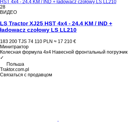
HST 4x4 - 24.4 KM / IND + ładowacz czołowy LS LL210
28
ВИДЕО
LS Tractor XJ25 HST 4x4 - 24.4 KM / IND +
ładowacz czołowy LS LL210
183 200 TJS
74 110 PLN
≈ 17 210 €
Минитрактор
Колесная формула
4x4
Навесной фронтальный погрузчик
✓
Польша
Traktor.com.pl
Связаться с продавцом