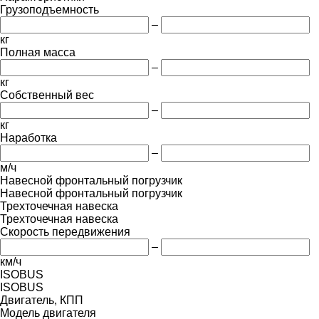
Грузоподъемность
–
кг
Полная масса
–
кг
Собственный вес
–
кг
Наработка
–
м/ч
Навесной фронтальный погрузчик
Навесной фронтальный погрузчик
Трехточечная навеска
Трехточечная навеска
Скорость передвижения
–
км/ч
ISOBUS
ISOBUS
Двигатель, КПП
Модель двигателя