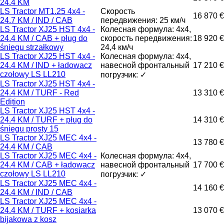
24.4 KM
LS Tractor MT1.25 4x4 -
Скорость
16 870 €
24.7 KM / IND / CAB
передвижения: 25 км/ч
LS Tractor XJ25 HST 4x4 -
Колесная формула: 4x4,
24.4 KM / CAB + pług do
скорость передвижения:
18 920 €
śniegu strzałkowy
24,4 км/ч
LS Tractor XJ25 HST 4x4 -
Колесная формула: 4x4,
24.4 KM / IND + ładowacz
навесной фронтальный
17 210 €
czołowy LS LL210
погрузчик: ✓
LS Tractor XJ25 HST 4x4 -
24.4 KM / TURF - Red
13 310 €
Edition
LS Tractor XJ25 HST 4x4 -
24.4 KM / TURF + pług do
14 310 €
śniegu prosty 15
LS Tractor XJ25 MEC 4x4 -
13 780 €
24.4 KM / CAB
LS Tractor XJ25 MEC 4x4 -
Колесная формула: 4x4,
24.4 KM / CAB + ładowacz
навесной фронтальный
17 700 €
czołowy LS LL210
погрузчик: ✓
LS Tractor XJ25 MEC 4x4 -
14 160 €
24.4 KM / IND / CAB
LS Tractor XJ25 MEC 4x4 -
24.4 KM / TURF + kosiarka
13 070 €
bijakowa z kosz