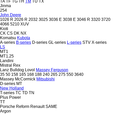
TA
TF
TG
TH
TM
TU
TX
Jinma
254
John Deere
1026 R
2026 R
2032
3025
3036 E
3038 E
3046 R
3320
3720
4066
5210
XUV
Kioti
CK
CS
DK
NX
Komatsu
Kubota
A-series
B-series
D-series
GL-series
L-series
STV
X-series
LS
MT1
MT1.25
Landini
Mistral
Rex
Lanz Bulldog
Lovol
Massey Ferguson
35
50
158
165
168
188
240
265
275
550
3640
Massey
McCormick
Mitsubishi
D-series
MT
New Holland
T-series
TC
TD
TN
Plus Power
TT
Porsche
Reform
Renault
SAME
Argon