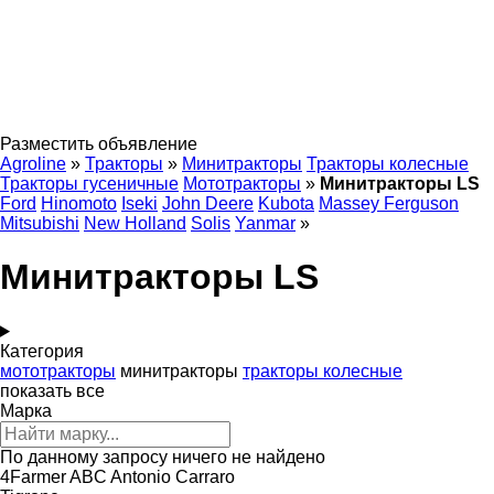
Разместить объявление
Agroline
»
Тракторы
»
Минитракторы
Тракторы колесные
Тракторы гусеничные
Мототракторы
»
Минитракторы LS
Ford
Hinomoto
Iseki
John Deere
Kubota
Massey Ferguson
Mitsubishi
New Holland
Solis
Yanmar
»
Минитракторы LS
Категория
мототракторы
минитракторы
тракторы колесные
показать все
Марка
По данному запросу ничего не найдено
4Farmer
ABC
Antonio Carraro