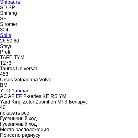
Shibaura
SD
SP
Shifeng
SF
Siromer
304
Solis
26
50
60
Steyr
Profi
TAFE
TYM
T273
Tauros
Universal
453
Ursus
Valpadana
Volvo
BM
YTO
Yanmar
AC
AF
EF
F-series
KE
RS
YM
Yard King
Zetor
Zoomlion
МТЗ Беларус
40
показать все
Гусеничный ход
Гусеничный ход
Место расположения
Поиск по радиусу